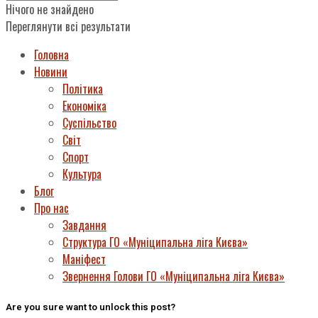
Нічого не знайдено
Переглянути всі результати
Головна
Новини
Політика
Економіка
Суспільство
Світ
Спорт
Культура
Блог
Про нас
Завдання
Структура ГО «Муніципальна ліга Києва»
Маніфест
Звернення Голови ГО «Муніципальна ліга Києва»
Are you sure want to unlock this post?