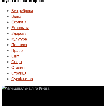
Шукати за категорією
Без рубрики
Війна
Екологія
Економіка
Здоровʼя
Культура
Політика
Право
Світ
Спорт
Столиця
Столиця
Суспільство
ГО «Муніципальна ліга Києва»