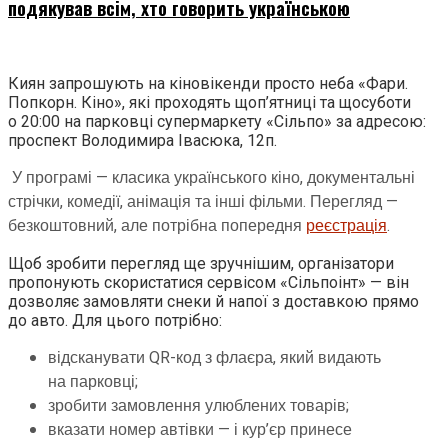
подякував всім, хто говорить українською
Киян запрошують на кіновікенди просто неба «Фари.
Попкорн. Кіно», які проходять щоп’ятниці та щосуботи
о 20:00 на парковці супермаркету «Сільпо» за адресою:
проспект Володимира Івасюка, 12п.
У програмі — класика українського кіно, документальні
стрічки, комедії, анімація та інші фільми. Перегляд —
безкоштовний, але потрібна попередня
реєстрація
.
Щоб зробити перегляд ще зручнішим, організатори
пропонують скористатися сервісом «Сільпоінт» — він
дозволяє замовляти снеки й напої з доставкою прямо
до авто. Для цього потрібно:
відсканувати QR-код з флаєра, який видають
на парковці;
зробити замовлення улюблених товарів;
вказати номер автівки — і кур’єр принесе