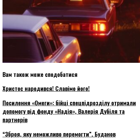
Вам також може сподобатися
Христос народився! Славімо його!
Посилення «Омеги»: бійці спецпідрозділу отримали
допомогу від фонду «Надія», Валерія Дубіля та
партнерів
“Зброя, яку неможливо перемогти”. Буданов