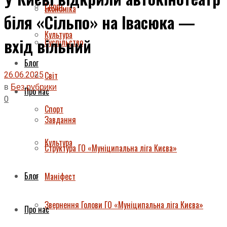
Спорт
Економіка
біля «Сільпо» на Івасюка —
Культура
вхід вільний
Суспільство
Блог
26.06.2025
Світ
в
Без рубрики
Про нас
0
Спорт
Завдання
Культура
Структура ГО «Муніципальна ліга Києва»
Блог
Маніфест
Звернення Голови ГО «Муніципальна ліга Києва»
Про нас