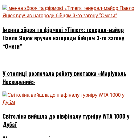
Іменна зброя та фірмові «Timer»: генерал-майор
Павло Яцюк вручив нагороди бійцям 3-го загону
“Омеги”
У столиці розпочала роботу виставка «Маріуполь
Нескорений»
Світоліна вийшла до півфіналу турніру WTA 1000 у
Дубаї