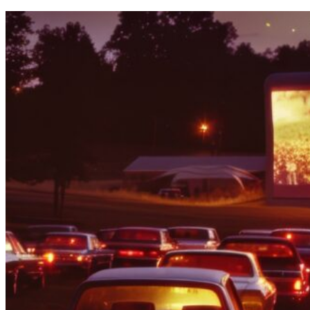
Завдання
Нічого не знайдено
Структура ГО «Муніципальна ліга Києва»
Переглянути всі результати
Маніфест
Звернення Голови ГО «Муніципальна ліга Києва»
Нічого не знайдено
Переглянути всі результати