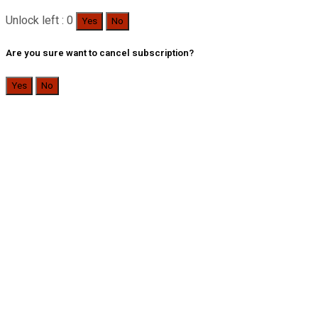
Unlock left : 0
Yes
No
Are you sure want to cancel subscription?
Yes
No