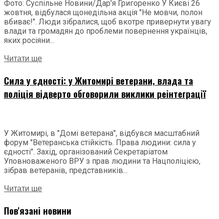
Фото: Суспільне Новини/Дар'я Григоренко У Києві 26
жовтня, відбулася щонедільна акція "Не мовчи, полон
вбиває!". Люди зібралися, щоб вкотре привернути увагу
влади та громадян до проблеми повернення українців,
яких росіяни...
Читати ще
Сила у єдності: у Житомирі ветерани, влада та
поліція відверто обговорили виклики реінтеграції
У Житомирі, в "Домі ветерана", відбувся масштабний
форум "Ветеранська стійкість. Права людини: сила у
єдності". Захід, організований Секретаріатом
Уповноваженого ВРУ з прав людини та Нацполіцією,
зібрав ветеранів, представників...
Читати ще
Пов'язані новини