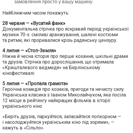
замовлення просто у вашу машину.
Найближчим часом покажуть:
28 червня — «Вусатий фанк»
Документальна стрічка про яскравий період української
музики 70-х: сміливі аранжування, шалені костюми
та ритми, які проривалися крізь радянську цензуру.
4 липня — «Стоп-Земля»
Ніжна й чесна історія про перше кохання, шкільні драми
та друзів. Стрічка про дорослішання, що отримала
«Кришталевого ведмедя» на Берлінському
кінофестивалі.
5 липня — «Пропала грамота»
Героїчна комедія про козаків, пригоди та нечисту силу.
Українська класика з Іваном Миколайчуком, яка посіла
12 місце в рейтингу найкращих фільмів в історії
українського кіно
«Беріть друзів, паркуйтеся, запасайтеся попкорном —
і насолоджуйтеся українським кіно під зорями», —
кажуть в «Сільпо».