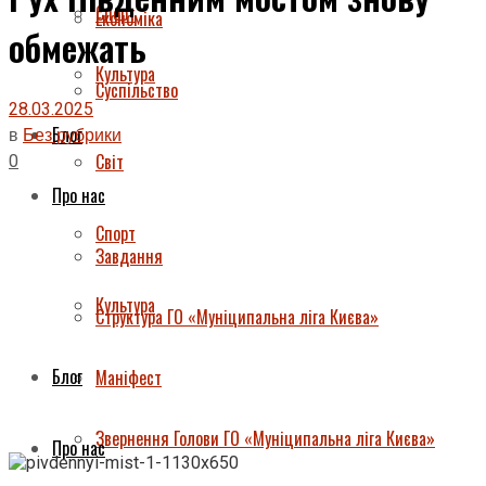
Спорт
Економіка
обмежать
Культура
Суспільство
28.03.2025
Блог
в
Без рубрики
0
Світ
Про нас
Спорт
Завдання
Культура
Структура ГО «Муніципальна ліга Києва»
Блог
Маніфест
Звернення Голови ГО «Муніципальна ліга Києва»
Про нас