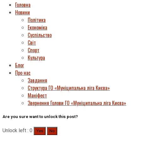
Головна
Новини
Політика
Економіка
Суспільство
Світ
Спорт
Культура
Блог
Про нас
Завдання
Структура ГО «Муніципальна ліга Києва»
Маніфест
Звернення Голови ГО «Муніципальна ліга Києва»
Are you sure want to unlock this post?
Unlock left : 0
Yes
No