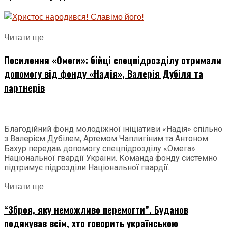
Читати ще
Посилення «Омеги»: бійці спецпідрозділу отримали
допомогу від фонду «Надія», Валерія Дубіля та
партнерів
Благодійний фонд молодіжної ініціативи «Надія» спільно
з Валерієм Дубілем, Артемом Чаплигіним та Антоном
Бахур передав допомогу спецпідрозділу «Омега»
Національної гвардії України. Команда фонду системно
підтримує підрозділи Національної гвардії...
Читати ще
“Зброя, яку неможливо перемогти”. Буданов
подякував всім, хто говорить українською