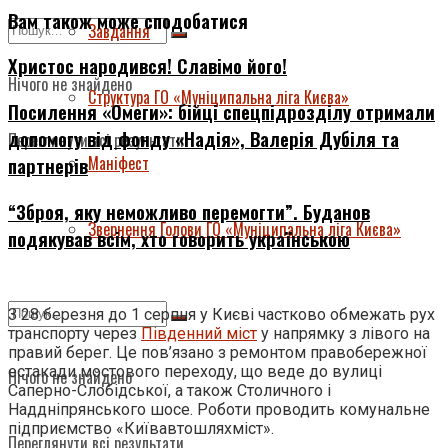
Вам також може сподобатися
Завдання
Христос народився! Славімо його!
Нічого не знайдено
Структура ГО «Муніципальна ліга Києва»
Посилення «Омеги»: бійці спецпідрозділу отримали
допомогу від фонду «Надія», Валерія Дубіля та
Переглянути всі результати
Маніфест
партнерів
“Зброя, яку неможливо перемогти”. Буданов
Звернення Голови ГО «Муніципальна ліга Києва»
подякував всім, хто говорить українською
З 28 березня до 1 серпня у Києві частково обмежать рух
транспорту через
Південний міст
у напрямку з лівого на
правий берег. Це пов’язано з ремонтом правобережної
естакади мостового переходу, що веде до вулиці
Нічого не знайдено
Саперно-Слобідської, а також Столичного і
Наддніпрянського шосе. Роботи проводить комунальне
підприємство «Київавтошляхміст».
Переглянути всі результати