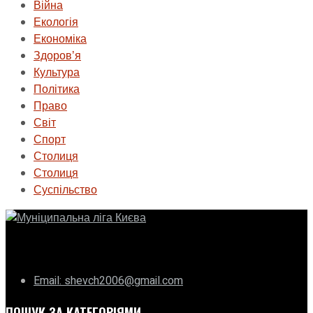
Війна
Екологія
Економіка
Здоровʼя
Культура
Політика
Право
Світ
Спорт
Столиця
Столиця
Суспільство
ГО «Муніципальна ліга Києва»
Email: shevch2006@gmail.com
ПОШУК ЗА КАТЕГОРІЯМИ