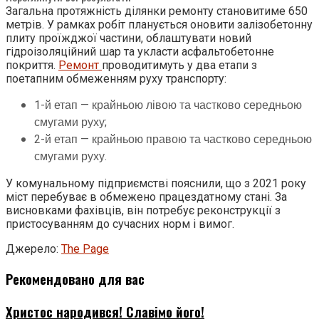
Загальна протяжність ділянки ремонту становитиме 650
метрів. У рамках робіт планується оновити залізобетонну
плиту проїжджої частини, облаштувати новий
гідроізоляційний шар та укласти асфальтобетонне
покриття.
Ремонт
проводитимуть у два етапи з
поетапним обмеженням руху транспорту:
1-й етап — крайньою лівою та частково середньою
смугами руху;
2-й етап — крайньою правою та частково середньою
смугами руху.
У комунальному підприємстві пояснили, що з 2021 року
міст перебуває в обмежено працездатному стані. За
висновками фахівців, він потребує реконструкції з
пристосуванням до сучасних норм і вимог.
Джерело:
The Page
Рекомендовано для вас
Христос народився! Славімо його!