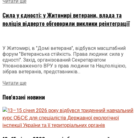
Читати ще
Сила у єдності: у Житомирі ветерани, влада та
поліція відверто обговорили виклики реінтеграції
У Житомирі, в "Домі ветерана", відбувся масштабний
форум "Ветеранська стійкість. Права людини: сила у
єдності". Захід, організований Секретаріатом
Уповноваженого ВРУ з прав людини та Нацполіцією,
зібрав ветеранів, представників...
Читати ще
Пов'язані новини