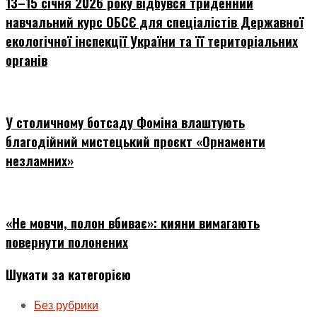
13–15 січня 2026 року відбувся триденний
навчальний курс ОБСЄ для спеціалістів Державної
екологічної інспекції України та її територіальних
органів
У столичному ботсаду Фоміна влаштують
благодійний мистецький проєкт «Орнаменти
незламних»
«Не мовчи, полон вбиває»: кияни вимагають
повернути полонених
Шукати за категорією
Без рубрики