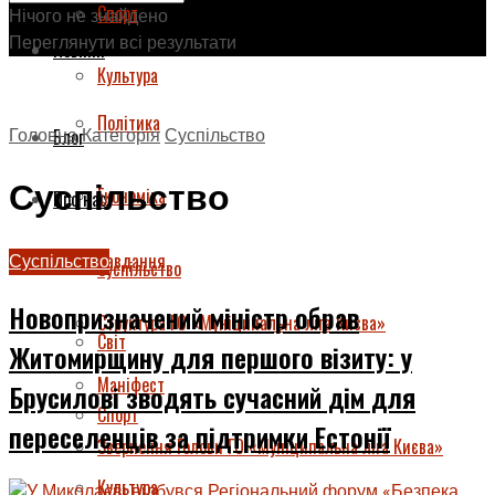
Спорт
Нічого не знайдено
Переглянути всі результати
Новини
Культура
Політика
Головна
Категорія
Суспільство
Блог
Суспільство
Економіка
Про нас
Завдання
Суспільство
Суспільство
Новопризначений міністр обрав
Структура ГО «Муніципальна ліга Києва»
Світ
Житомирщину для першого візиту: у
Маніфест
Брусилові зводять сучасний дім для
Спорт
переселенців за підтримки Естонії
Звернення Голови ГО «Муніципальна ліга Києва»
Культура