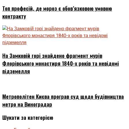
Топ професій, де мороз є обов’язковою умовою
контракту
На Замковій горі знайдено фрагмент мурів
Флорівського монастиря 1840-х років та невідомі
підземелля
Метрополітен Києва програв суд щодо будівництва
метро на Виноградар
Шукати за категорією