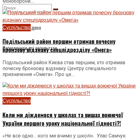
Міноборони....
Суспільство
Нічого не знайдено
Подільський район першим отримав почесну
Переглянути всі результати
бронзову відзнаку спецпідрозділу «Омега»
Подільський район Києва став першим, хто отримав
почесну бронзову відзнаку Центру спеціального
призначення «Омега». Про це...
Суспільство
Коли ми діждемося у школах та вишах воюючої
України першого уроку національної гідності?!
«Не все одно… кого ми вчимо у школі». Улас Самчук