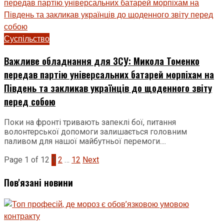
Суспільство
Важливе обладнання для ЗСУ: Микола Томенко
передав партію універсальних батарей морпіхам на
Південь та закликав українців до щоденного звіту
перед собою
Поки на фронті тривають запеклі бої, питання
волонтерської допомоги залишається головним
паливом для нашої майбутньої перемоги....
Page 1 of 12
1
2
…
12
Next
Пов'язані новини