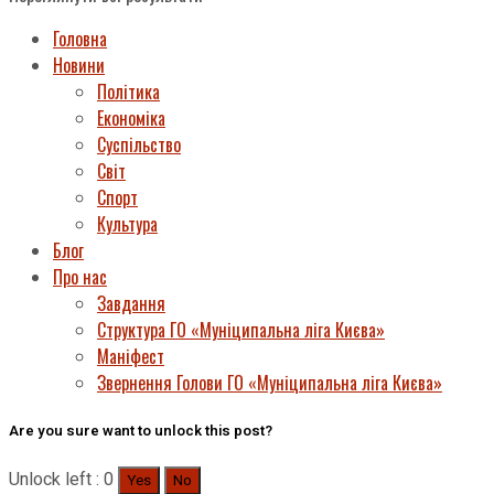
Головна
Новини
Політика
Економіка
Суспільство
Світ
Спорт
Культура
Блог
Про нас
Завдання
Структура ГО «Муніципальна ліга Києва»
Маніфест
Звернення Голови ГО «Муніципальна ліга Києва»
Are you sure want to unlock this post?
Unlock left : 0
Yes
No