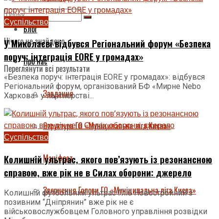
Суспільство
Блог
Нічого не знайдено
У Миколаєві відбувся Регіональний форум «Безпека
поруч: інтеграція EORE у громадах»
Про нас
Переглянути всі результати
«Безпека поруч: інтеграція EORE у громадах»: відбувся
Регіональний форум, організований БФ «Мирне Nebo
Завдання
Харкова» у партнерстві...
Структура ГО «Муніципальна ліга Києва»
Суспільство
Маніфест
Колишній ультрас, якого пов’язують із резонансною
справою, вже рік не в Силах оборони: джерело
Звернення Голови ГО «Муніципальна ліга Києва»
Колишній футбольний ультрас Гліб Новостройний з
позивним “Дніпрянин” вже рік не є
військовослужбовцем Головного управління розвідки