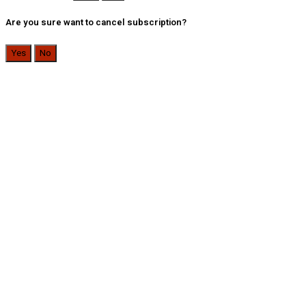
Are you sure want to cancel subscription?
Yes
No