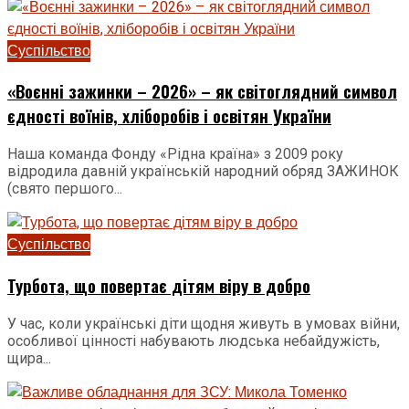
Суспільство
«Воєнні зажинки – 2026» – як світоглядний символ
єдності воїнів, хліборобів і освітян України
Наша команда Фонду «Рідна країна» з 2009 року
відродила давній українській народний обряд ЗАЖИНОК
(свято першого...
Суспільство
Турбота, що повертає дітям віру в добро
У час, коли українські діти щодня живуть в умовах війни,
особливої цінності набувають людська небайдужість,
щира...