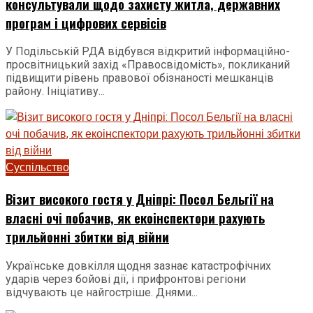
консультували щодо захисту житла, державних
програм і цифрових сервісів
У Подільській РДА відбувся відкритий інформаційно-
просвітницький захід «Правосвідомість», покликаний
підвищити рівень правової обізнаності мешканців
району. Ініціативу...
Суспільство
Візит високого гостя у Дніпрі: Посол Бельгії на
власні очі побачив, як екоінспектори рахують
трильйонні збитки від війни
Українське довкілля щодня зазнає катастрофічних
ударів через бойові дії, і прифронтові регіони
відчувають це найгостріше. Днями...