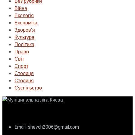
Без рубрики
Війна
Екологія
Економіка
Здоровʼя
Культура
Політика
Право
Світ
Спорт
Столиця
Столиця
Суспільство
ГО «Муніципальна ліга Києва»
Email: shevch2006@gmail.com