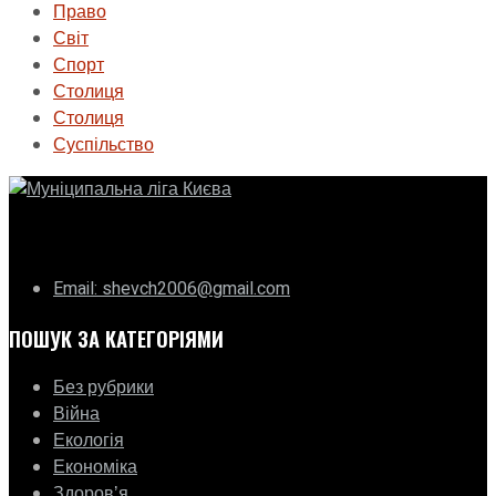
Право
Світ
Спорт
Столиця
Столиця
Суспільство
ГО «Муніципальна ліга Києва»
Email: shevch2006@gmail.com
ПОШУК ЗА КАТЕГОРІЯМИ
Без рубрики
Війна
Екологія
Економіка
Здоровʼя