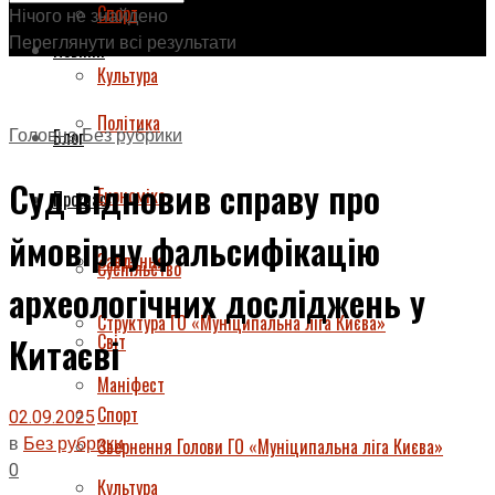
Спорт
Нічого не знайдено
Переглянути всі результати
Новини
Культура
Політика
Головна
Без рубрики
Блог
Суд відновив справу про
Економіка
Про нас
ймовірну фальсифікацію
Завдання
Суспільство
археологічних досліджень у
Структура ГО «Муніципальна ліга Києва»
Світ
Китаєві
Маніфест
Спорт
02.09.2025
в
Без рубрики
Звернення Голови ГО «Муніципальна ліга Києва»
0
Культура