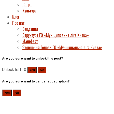
Спорт
Культура
Блог
Про нас
Завдання
Структура ГО «Муніципальна ліга Києва»
Маніфест
Звернення Голови ГО «Муніципальна ліга Києва»
Are you sure want to unlock this post?
Unlock left : 0
Yes
No
Are you sure want to cancel subscription?
Yes
No