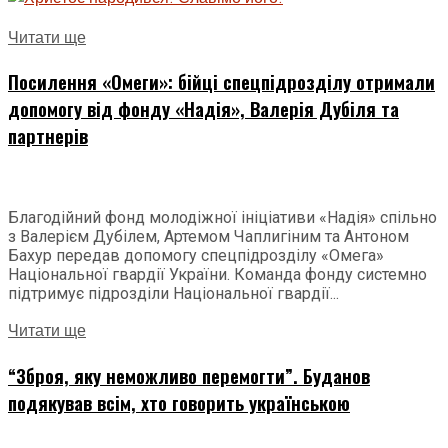
Читати ще
Посилення «Омеги»: бійці спецпідрозділу отримали
допомогу від фонду «Надія», Валерія Дубіля та
партнерів
Благодійний фонд молодіжної ініціативи «Надія» спільно
з Валерієм Дубілем, Артемом Чаплигіним та Антоном
Бахур передав допомогу спецпідрозділу «Омега»
Національної гвардії України. Команда фонду системно
підтримує підрозділи Національної гвардії...
Читати ще
“Зброя, яку неможливо перемогти”. Буданов
подякував всім, хто говорить українською