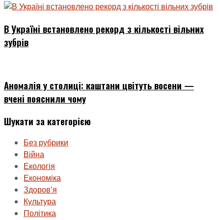
В Україні встановлено рекорд з кількості вільних
зубрів
Аномалія у столиці: каштани цвітуть восени —
вчені пояснили чому
Шукати за категорією
Без рубрики
Війна
Екологія
Економіка
Здоровʼя
Культура
Політика