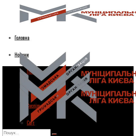
Головна
Новини
Політика
Економіка
Суспільство
Світ
Головна