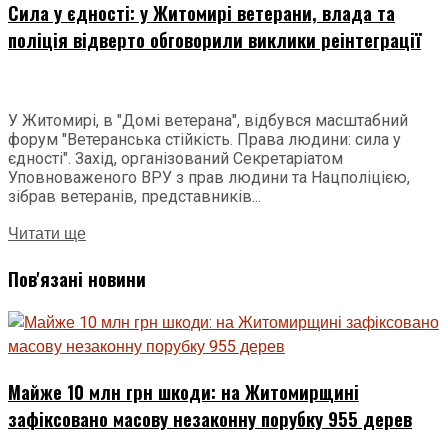
Сила у єдності: у Житомирі ветерани, влада та
поліція відверто обговорили виклики реінтеграції
У Житомирі, в "Домі ветерана", відбувся масштабний
форум "Ветеранська стійкість. Права людини: сила у
єдності". Захід, організований Секретаріатом
Уповноваженого ВРУ з прав людини та Нацполіцією,
зібрав ветеранів, представників...
Читати ще
Пов'язані новини
Майже 10 млн грн шкоди: на Житомирщині
зафіксовано масову незаконну порубку 955 дерев