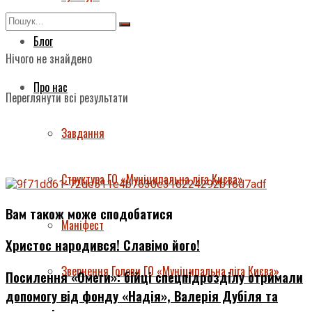
Блог
Нічого не знайдено
Про нас
Переглянути всі результати
Завдання
Структура ГО «Муніципальна ліга Києва»
Вам також може сподобатися
Маніфест
Христос народився! Славімо його!
Звернення Голови ГО «Муніципальна ліга Києва»
Посилення «Омеги»: бійці спецпідрозділу отримали
допомогу від фонду «Надія», Валерія Дубіля та