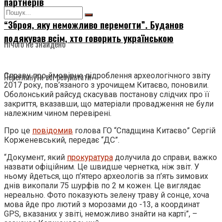
партнерів
“Зброя, яку неможливо перемогти”. Буданов
подякував всім, хто говорить українською
Нічого не знайдено
Переглянути всі результати
Справу про ймовірне підроблення археологічного звіту
2017 року, пов’язаного з урочищем Китаєво, поновили.
Оболонський райсуд скасував постанову слідчих про її
закриття, вказавши, що матеріали провадження не були
належним чином перевірені.
Про це
повідомив
голова ГО “Спадщина Китаєво” Сергій
Корженевський, передає “ДС”.
“Документ, який
прокуратура
долучила до справи, важко
назвати офіційним. Це швидше чернетка, ніж звіт. У
ньому йдеться, що п’ятеро археологів за п’ять зимових
днів викопали 75 шурфів по 2 м кожен. Це виглядає
нереально. Фото показують зелену траву й сонце, хоча
мова йде про лютий з морозами до -13, а координат
GPS, вказаних у звіті, неможливо знайти на карті”, –