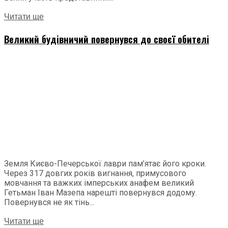
Читати ще
Великий будівничий повернувся до своєї обителі
Земля Києво-Печерської лаври пам’ятає його кроки.
Через 317 довгих років вигнання, примусового
мовчання та важких імперських анафем великий
Гетьман Іван Мазепа нарешті повернувся додому.
Повернувся не як тінь...
Читати ще