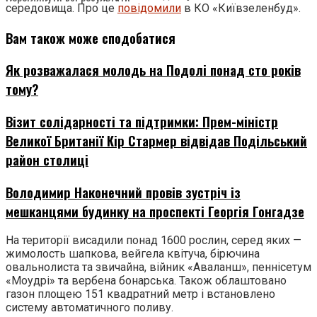
середовища. Про це
повідомили
в КО «Київзеленбуд».
Вам також може сподобатися
Як розважалася молодь на Подолі понад сто років
тому?
Візит солідарності та підтримки: Прем-міністр
Великої Британії Кір Стармер відвідав Подільський
район столиці
Володимир Наконечний провів зустріч із
мешканцями будинку на проспекті Георгія Гонгадзе
На території висадили понад 1600 рослин, серед яких —
жимолость шапкова, вейгела квітуча, бірючина
овальнолиста та звичайна, війник «Аваланш», пеннісетум
«Моудрі» та вербена бонарська. Також облаштовано
газон площею 151 квадратний метр і встановлено
систему автоматичного поливу.