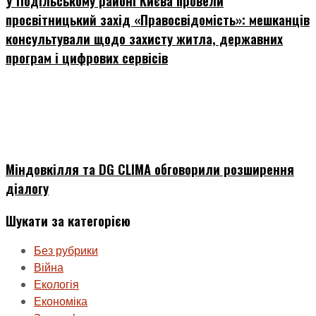
У Подільському районі Києва провели
просвітницький захід «Правосвідомість»: мешканців
консультували щодо захисту житла, державних
програм і цифрових сервісів
Міндовкілля та DG CLIMA обговорили розширення
діалогу
Шукати за категорією
Без рубрики
Війна
Екологія
Економіка