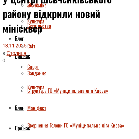
Спорт
Економіка
району відкрили новий
Культура
мінісквер
Суспільство
Блог
18.11.2025
Світ
в
Столиця
Про нас
0
Спорт
Завдання
Культура
Структура ГО «Муніципальна ліга Києва»
Блог
Маніфест
Звернення Голови ГО «Муніципальна ліга Києва»
Про нас