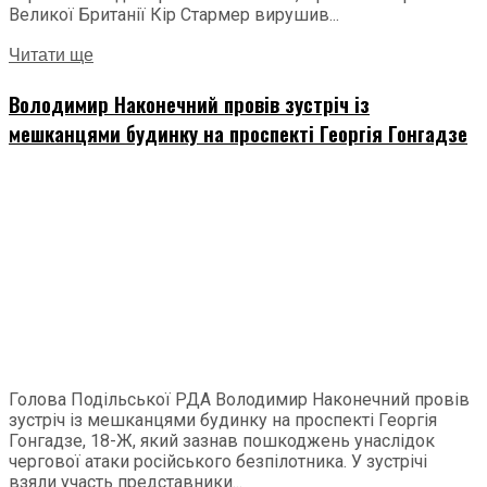
Великої Британії Кір Стармер вирушив...
Читати ще
Володимир Наконечний провів зустріч із
мешканцями будинку на проспекті Георгія Гонгадзе
Голова Подільської РДА Володимир Наконечний провів
зустріч із мешканцями будинку на проспекті Георгія
Гонгадзе, 18-Ж, який зазнав пошкоджень унаслідок
чергової атаки російського безпілотника. У зустрічі
взяли участь представники...