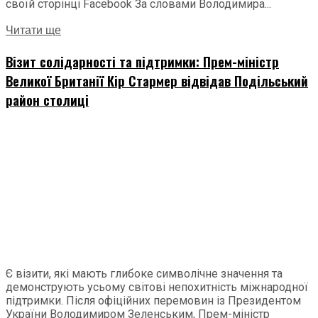
своїй сторінці Facebook За словами Володимира...
Читати ще
Візит солідарності та підтримки: Прем-міністр
Великої Британії Кір Стармер відвідав Подільський
район столиці
Є візити, які мають глибоке символічне значення та
демонструють усьому світові непохитність міжнародної
підтримки. Після офіційних перемовин із Президентом
України Володимиром Зеленським, Прем-міністр