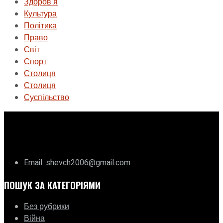
Здоровʼя
Культура
Політика
Право
Світ
Спорт
Столиця
Столиця
Суспільство
ГО «Муніципальна ліга Києва»
Email: shevch2006@gmail.com
ПОШУК ЗА КАТЕГОРІЯМИ
Без рубрики
Війна