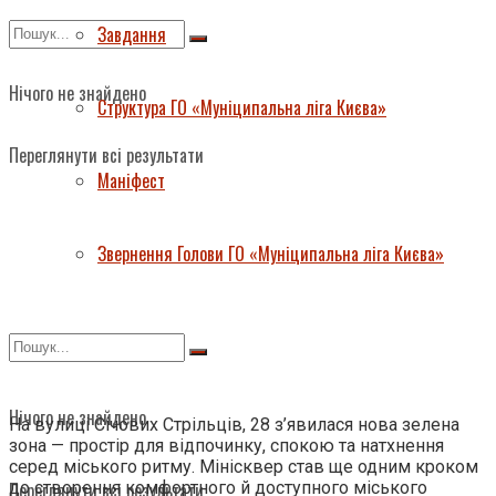
Завдання
Нічого не знайдено
Структура ГО «Муніципальна ліга Києва»
Переглянути всі результати
Маніфест
Звернення Голови ГО «Муніципальна ліга Києва»
Нічого не знайдено
На вулиці Січових Стрільців, 28 з’явилася нова зелена
зона — простір для відпочинку, спокою та натхнення
серед міського ритму. Мінісквер став ще одним кроком
до створення комфортного й доступного міського
Переглянути всі результати