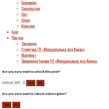
Економіка
Суспільство
Світ
Спорт
Культура
Блог
Про нас
Завдання
Структура ГО «Муніципальна ліга Києва»
Маніфест
Звернення Голови ГО «Муніципальна ліга Києва»
Are you sure want to unlock this post?
Unlock left : 0
Yes
No
Are you sure want to cancel subscription?
Yes
No