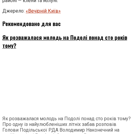
районі — клени та яблуні.
Джерело:
«Вечірній Київ»
Рекомендовано для вас
Як розважалася молодь на Подолі понад сто років
тому?
Як розважалася молодь на Подолі понад сто років тому?
Про одну із найулюбленіших літніх забав розповів
Голови Подільської РДА Володимир Наконечний на