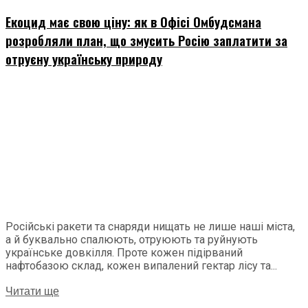
Екоцид має свою ціну: як в Офісі Омбудсмана
розробляли план, що змусить Росію заплатити за
отруєну українську природу
Російські ракети та снаряди нищать не лише наші міста,
а й буквально спалюють, отруюють та руйнують
українське довкілля. Проте кожен підірваний
нафтобазою склад, кожен випалений гектар лісу та...
Читати ще