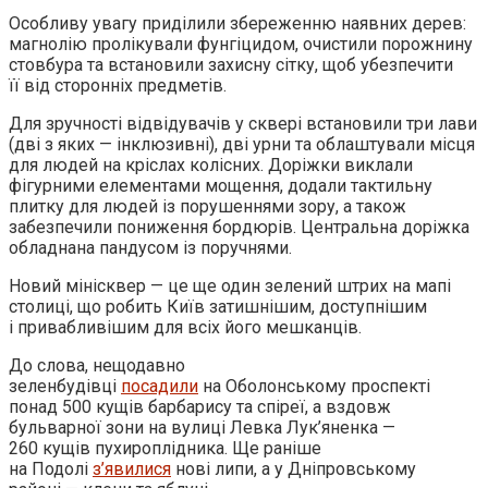
Особливу увагу приділили збереженню наявних дерев:
магнолію пролікували фунгіцидом, очистили порожнину
стовбура та встановили захисну сітку, щоб убезпечити
її від сторонніх предметів.
Для зручності відвідувачів у сквері встановили три лави
(дві з яких — інклюзивні), дві урни та облаштували місця
для людей на кріслах колісних. Доріжки виклали
фігурними елементами мощення, додали тактильну
плитку для людей із порушеннями зору, а також
забезпечили пониження бордюрів. Центральна доріжка
обладнана пандусом із поручнями.
Новий мінісквер — це ще один зелений штрих на мапі
столиці, що робить Київ затишнішим, доступнішим
і привабливішим для всіх його мешканців.
До слова, нещодавно
зеленбудівці
посадили
на Оболонському проспекті
понад 500 кущів барбарису та спіреї, а вздовж
бульварної зони на вулиці Левка Лук’яненка —
260 кущів пухироплідника. Ще раніше
на Подолі
з’явилися
нові липи, а у Дніпровському