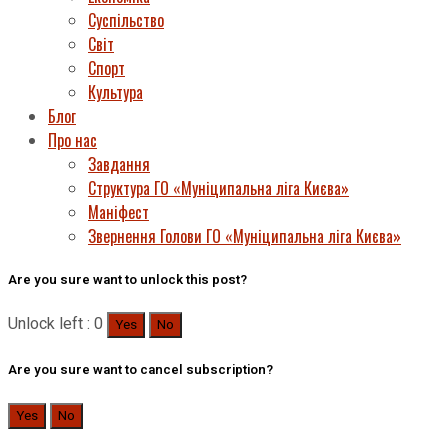
Суспільство
Світ
Спорт
Культура
Блог
Про нас
Завдання
Структура ГО «Муніципальна ліга Києва»
Маніфест
Звернення Голови ГО «Муніципальна ліга Києва»
Are you sure want to unlock this post?
Unlock left : 0
Yes
No
Are you sure want to cancel subscription?
Yes
No