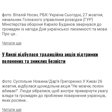
фото: Віталій Носач, РБК-Україна Сьогодні, 27 жовтня,
начальник Головного управління розвідки (ГУР)
Міністерства оборони Кирило Буданов звернувся до
громадян із нагоди Дня української писемності та мови.
Про це...
Читати ще
У Києві відбулася традиційна акція підтримки
полонених та зниклих безвісти
Фото: Суспільне Новини/Дар'я Григоренко У Києві 26
жовтня, відбулася щонедільна акція "Не мовчи, полон
вбиває!". Люди зібралися, щоб вкотре привернути увагу
влади та громадян до проблеми повернення українців,
яких росіяни...
Читати ще