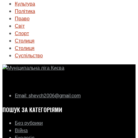
Культура
Політика
Право
Світ
Спорт
Столиця
Столиця
Суспільство
ГО «Муніципальна ліга Києва»
Email: shevch2006@gmail.com
ПОШУК ЗА КАТЕГОРІЯМИ
Без рубрики
Війна
Екологія