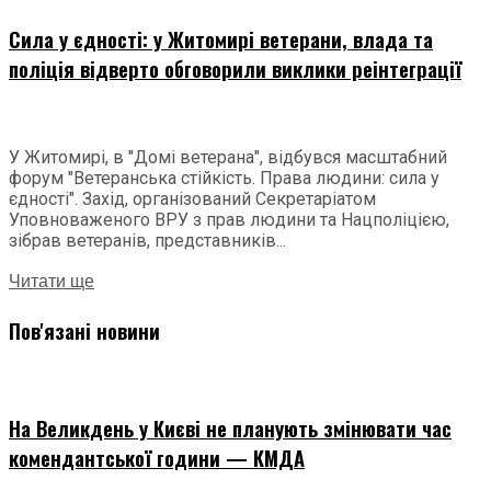
Сила у єдності: у Житомирі ветерани, влада та
поліція відверто обговорили виклики реінтеграції
У Житомирі, в "Домі ветерана", відбувся масштабний
форум "Ветеранська стійкість. Права людини: сила у
єдності". Захід, організований Секретаріатом
Уповноваженого ВРУ з прав людини та Нацполіцією,
зібрав ветеранів, представників...
Читати ще
Пов'язані новини
На Великдень у Києві не планують змінювати час
комендантської години — КМДА