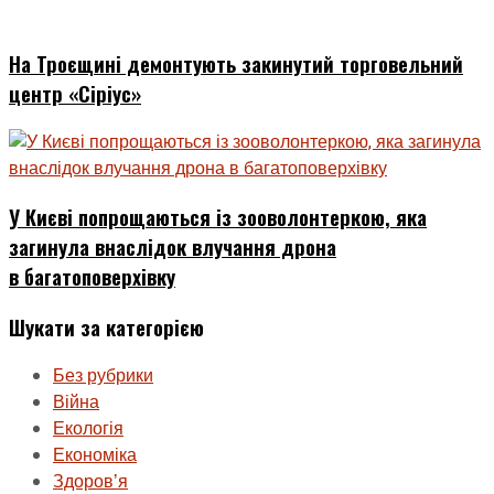
На Троєщині демонтують закинутий торговельний
центр «Сіріус»
У Києві попрощаються із зооволонтеркою, яка
загинула внаслідок влучання дрона
в багатоповерхівку
Шукати за категорією
Без рубрики
Війна
Екологія
Економіка
Здоровʼя