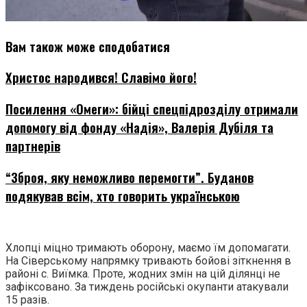
Вам також може сподобатися
Христос народився! Славімо його!
Посилення «Омеги»: бійці спецпідрозділу отримали
допомогу від фонду «Надія», Валерія Дубіля та
партнерів
“Зброя, яку неможливо перемогти”. Буданов
подякував всім, хто говорить українською
Хлопці міцно тримають оборону, маємо їм допомагати.
На Сіверському напрямку тривають бойові зіткнення в
районі с. Виїмка. Проте, жодних змін на цій ділянці не
зафіксовано. За тиждень російські окупанти атакували
15 разів.