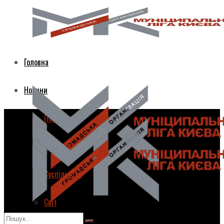
Головна
Новини
Політика
Економіка
Суспільство
Світ
Головна