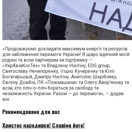
«Продовжуємо докладати максимум енергії та ресурсів
для наближення перемоги України! Я щиро вдячний моїй
родині та всім партнерам за підтримку —
«УкрАвіаКосТех» та Владлену Нікітіну, EDG group,
Святославу Нечипоренку, Ігорю Кучеренку та Юлії
Богатирьовій, Дмитру Нікітіну, Анатолію Шкрібляку,
Євгену Довбні, ПК «Пожмашина» та Олегу Аверʼянову та
всім, хто пліч-о-пліч бореться за свободу та
незалежність України. Разом — до перемоги», — додав
він.
Рекомендовано для вас
Христос народився! Славімо його!