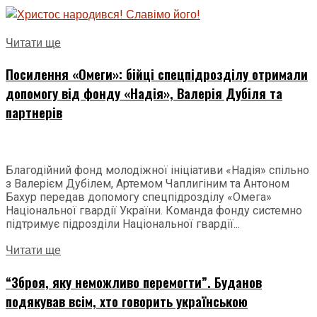
Читати ще
Посилення «Омеги»: бійці спецпідрозділу отримали
допомогу від фонду «Надія», Валерія Дубіля та
партнерів
Благодійний фонд молодіжної ініціативи «Надія» спільно
з Валерієм Дубілем, Артемом Чаплигіним та Антоном
Бахур передав допомогу спецпідрозділу «Омега»
Національної гвардії України. Команда фонду системно
підтримує підрозділи Національної гвардії...
Читати ще
“Зброя, яку неможливо перемогти”. Буданов
подякував всім, хто говорить українською