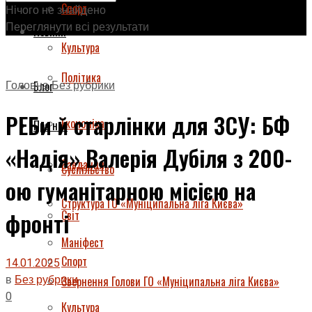
Спорт
Нічого не знайдено
Переглянути всі результати
Новини
Культура
Політика
Головна
Без рубрики
Блог
РЕБи й старлінки для ЗСУ: БФ
Економіка
Про нас
«Надія» Валерія Дубіля з 200-
Завдання
Суспільство
ою гуманітарною місією на
Структура ГО «Муніципальна ліга Києва»
Світ
фронті
Маніфест
Спорт
14.01.2025
в
Без рубрики
Звернення Голови ГО «Муніципальна ліга Києва»
0
Культура