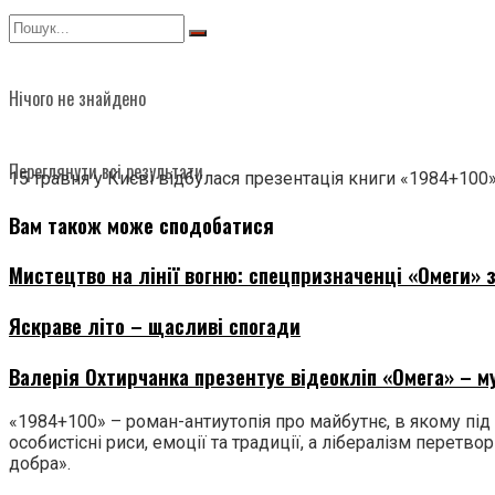
Нічого не знайдено
Переглянути всі результати
15 травня у Києві відбулася презентація книги «1984+10
Вам також може сподобатися
Мистецтво на лінії вогню: спецпризначенці «Омеги» з
Яскраве літо – щасливі спогади
Валерія Охтирчанка презентує відеокліп «Омега» – муз
«1984+100» – роман-антиутопія про майбутнє, в якому під 
особистісні риси, емоції та традиції, а лібералізм перет
добра».