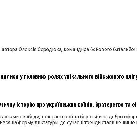
0» автора Олексія Середюка, командира бойового батальйон
нялися у головних ролях унікального військового кліп
ичну історію про українських воїнів, братерство та сі
гаслами свободи, толерантності та боротьби за добро сформу
ворився на форму диктатури, де сучасні тренди стали не лиш