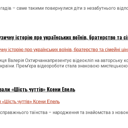
огадів – саме такими повернулися діти з незабутнього відпо
ичну історію про українських воїнів, братерство та сі
виця Валерія Охтирчанкапрезентує відеокліп на авторську 
країни. Прем'єра відеороботи стала знаковою мистецькою п
вали «Шість чуттів» Ксени Епель
и справжнього таїнства – народження та знайомства з ново