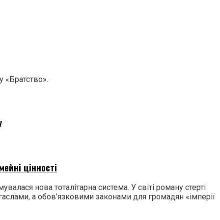
у «Братство».
у
мейні цінності
валася нова тоталітарна система. У світі роману стерті
е гаслами, а обов’язковими законами для громадян «імперії