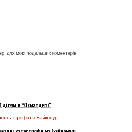
зері для моїх подальших коментарів.
ї дітям в “Охматдиті”
еталі катастрофи на Байконурі