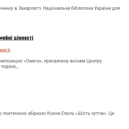
чинку в Закарпатті. Національна бібліотека України для
мейні цінності
композицію «Омега», присвячену воїнам Центру
одією,...
ю поетичною збіркою Ксени Епель «Шість чуттів». Це