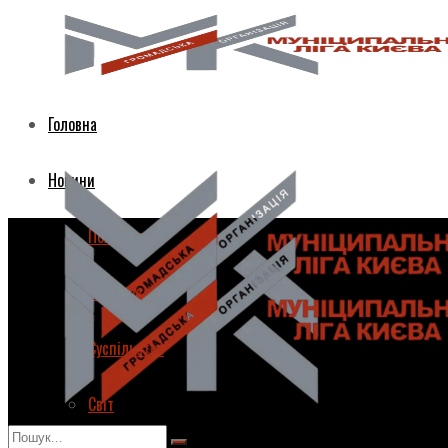
Головна
Новини
Політика
Економіка
Суспільство
Світ
Головна