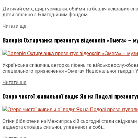
Дитячий сміх, щирі усмішки, обійми та безліч яскравих сп
дітей спільно з Благодійним фондом...
Читати ще
Валерія Охтирчанка презентує відеокліп «Омега» – муз
Українська співачка, авторка пісень та військовослужбо
спеціального призначення «Омега» Національної гвардії У
Читати ще
Озеро чистої живильної води: Як на Подолі презенту
Стіни бібліотеки на Межигірській сьогодні стали свідкам
відверта сповідь сильної, упевненої в собі...