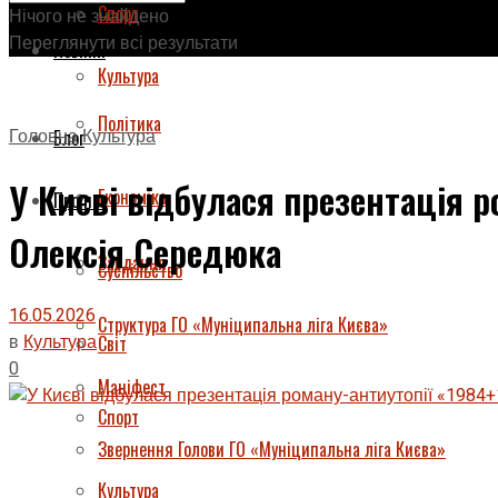
Спорт
Нічого не знайдено
Переглянути всі результати
Новини
Культура
Політика
Головна
Культура
Блог
У Києві відбулася презентація 
Економіка
Про нас
Олексія Середюка
Завдання
Суспільство
16.05.2026
Структура ГО «Муніципальна ліга Києва»
в
Культура
Світ
0
Маніфест
Спорт
Звернення Голови ГО «Муніципальна ліга Києва»
Культура