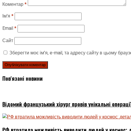
Коментар
*
Ім'я
*
Email
*
Сайт
Зберегти моє ім'я, e-mail, та адресу сайту в цьому брау
Пов'язані новини
Відомий французький хірург провів унікальні операці
РФ втратила можливість виводити людей у космос: д