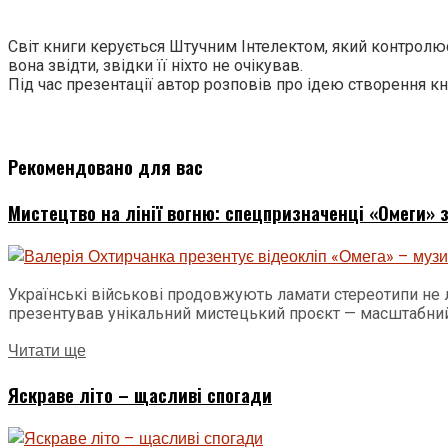
Світ книги керується Штучним Інтелектом, який контролює
вона звідти, звідки її ніхто не очікував.
Під час презентації автор розповів про ідею створення кн
Рекомендовано для вас
Мистецтво на лінії вогню: спецпризначенці «Омеги» з
Українські військові продовжують ламати стереотипи не л
презентував унікальний мистецький проєкт — масштабний.
Читати ще
Яскраве літо – щасливі спогади