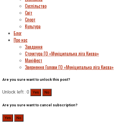
Суспільство
Світ
Спорт
Культура
Блог
Про нас
Завдання
Структура ГО «Муніципальна ліга Києва»
Маніфест
Звернення Голови ГО «Муніципальна ліга Києва»
Are you sure want to unlock this post?
Unlock left : 0
Yes
No
Are you sure want to cancel subscription?
Yes
No