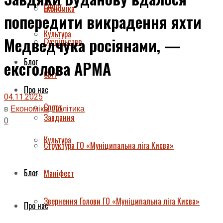
Спорт
Економіка
попередити викрадення яхти
Культура
Медведчука росіянами, —
Суспільство
Блог
ексголова АРМА
Світ
Про нас
04.11.2025
Спорт
в
Економіка
,
Політика
Завдання
0
Культура
Структура ГО «Муніципальна ліга Києва»
Блог
Маніфест
Звернення Голови ГО «Муніципальна ліга Києва»
Про нас