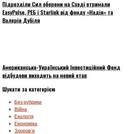
Підрозділи Сил оборони на Сході отримали
EasyPulse, РЕБ і Starlink від фонду «Надія» та
Валерія Дубіля
Американсько-Український Інвестиційний Фонд
відбудови виходить на новий етап
Шукати за категорією
Без рубрики
Війна
Екологія
Економіка
Здоровʼя