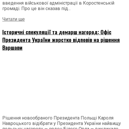
введення військової адміністрації в Коростенській
громаді. Про це він сказав під...
Читати ще
Історичні спекуляції та демарш нагород: Офіс
Президента України жорстко відповів на рішення
Варшави
Рішення новообраного Президента Польщі Кароля
Навроцького відібрати у Президента України найвищу
польську нагороду — орден Білого Орла — викликало