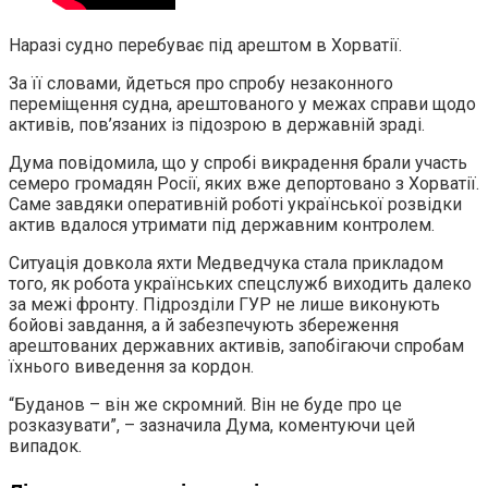
Наразі судно перебуває під арештом в Хорватії.
За її словами, йдеться про спробу незаконного
переміщення судна, арештованого у межах справи щодо
активів, пов’язаних із підозрою в державній зраді.
Дума повідомила, що у спробі викрадення брали участь
семеро громадян Росії, яких вже депортовано з Хорватії.
Саме завдяки оперативній роботі української розвідки
актив вдалося утримати під державним контролем.
Ситуація довкола яхти Медведчука стала прикладом
того, як робота українських спецслужб виходить далеко
за межі фронту. Підрозділи ГУР не лише виконують
бойові завдання, а й забезпечують збереження
арештованих державних активів, запобігаючи спробам
їхнього виведення за кордон.
“Буданов – він же скромний. Він не буде про це
розказувати”, – зазначила Дума, коментуючи цей
випадок.