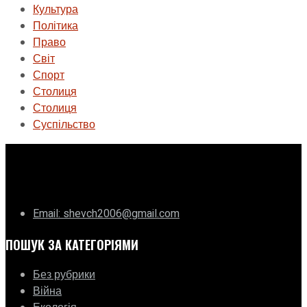
Культура
Політика
Право
Світ
Спорт
Столиця
Столиця
Суспільство
ГО «Муніципальна ліга Києва»
Email: shevch2006@gmail.com
ПОШУК ЗА КАТЕГОРІЯМИ
Без рубрики
Війна