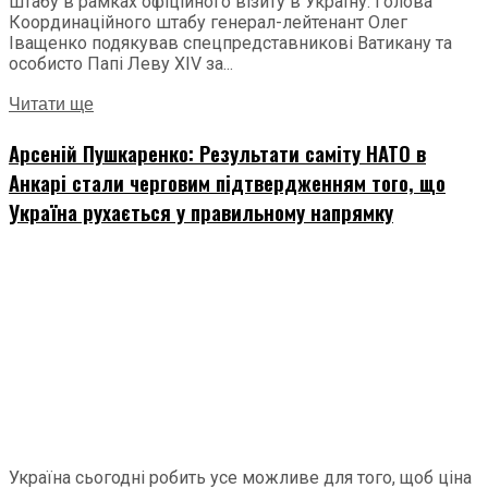
штабу в рамках офіційного візиту в Україну. Голова
Координаційного штабу генерал-лейтенант Олег
Іващенко подякував спецпредставникові Ватикану та
особисто Папі Леву ХІV за...
Читати ще
Арсеній Пушкаренко: Результати саміту НАТО в
Анкарі стали черговим підтвердженням того, що
Україна рухається у правильному напрямку
Україна сьогодні робить усе можливе для того, щоб ціна