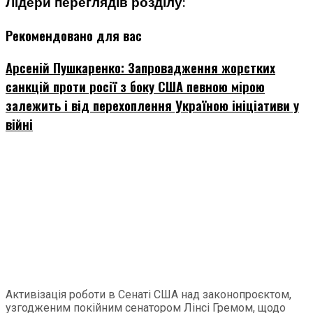
Лідери переглядів розділу:
Рекомендовано для вас
Арсеній Пушкаренко: Запровадження жорстких
санкцій проти росії з боку США певною мірою
залежить і від перехоплення Україною ініціативи у
війні
Активізація роботи в Сенаті США над законопроєктом,
узгодженим покійним сенатором Лінсі Гремом, щодо