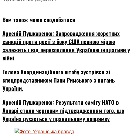
Вам також може сподобатися
Арсеній Пушкаренко: Запровадження жорстких
санкцій проти росії з боку США певною мірою
залежить і від перехоплення Україною ініціативи у
війні
Голова Координаційного штабу зустрівся зі
спецпредставником Папи Римського з питань
України.
Арсеній Пушкаренко: Результати саміту НАТО в
Анкарі стали черговим підтвердженням того, що
Україна рухається у правильному напрямку