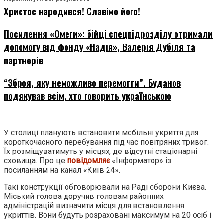
Христос народився! Славімо його!
Посилення «Омеги»: бійці спецпідрозділу отримали
допомогу від фонду «Надія», Валерія Дубіля та
партнерів
“Зброя, яку неможливо перемогти”. Буданов
подякував всім, хто говорить українською
У столиці планують встановити мобільні укриття для
короткочасного перебування під час повітряних тривог.
Їх розміщуватимуть у місцях, де відсутні стаціонарні
сховища. Про це
повідомляє
«Інформатор» із
посиланням на канал «Київ 24».
Такі конструкції обговорювали на Раді оборони Києва.
Міський голова доручив головам районних
адміністрацій визначити місця для встановлення
укриттів. Вони будуть розраховані максимум на 20 осіб і