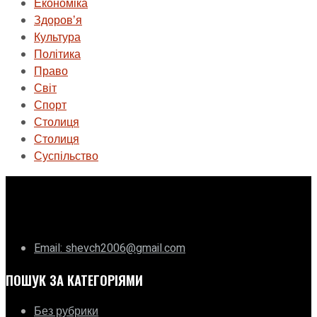
Економіка
Здоровʼя
Культура
Політика
Право
Світ
Спорт
Столиця
Столиця
Суспільство
ГО «Муніципальна ліга Києва»
Email: shevch2006@gmail.com
ПОШУК ЗА КАТЕГОРІЯМИ
Без рубрики