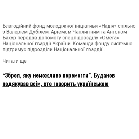
Благодійний фонд молодіжної ініціативи «Надія» спільно
з Валерієм Дубілем, Артемом Чаплигіним та Антоном
Бахур передав допомогу спецпідрозділу «Омега»
Національної гвардії України. Команда фонду системно
підтримує підрозділи Національної гвардії...
Читати ще
“Зброя, яку неможливо перемогти”. Буданов
подякував всім, хто говорить українською