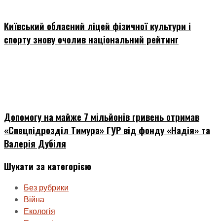
Київський обласний ліцей фізичної культури і
спорту знову очолив національний рейтинг
Допомогу на майже 7 мільйонів гривень отримав
«Спецпідрозділ Тимура» ГУР від фонду «Надія» та
Валерія Дубіля
Шукати за категорією
Без рубрики
Війна
Екологія