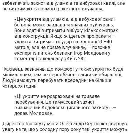
забезпечать захист від уламків та вибухової хвилі, але
не витримають прямого ракетного влучання.
«Це укриття від уламків, від вибухової хвилі,
бо вона може завдавати значних руйнувань.
Вони здатні витримати вибух у кількох метрах
від конструкції. Якщо ж ідеться про ракети —
укриття витримають удар на відстані 20–40
метрів, але не пряме влучення», — пояснив
експерт із питань безпеки Ігор Молдован у
коментарі телеканалу «Київ 24».
Фахівець зазначив, що комфорт у таких укриттях буде
мінімальним: там не передбачені лавки чи вбиральні.
Люди зможуть перебувати всередині не більше
чотирьох годин.
«Ці укриття не розраховані на тривале
перебування. Це тимчасовий захист,
визначений Кодексом цивільного захисту», —
додав Молдован.
Директор Інституту міста Олександр Сергієнко звернув
увагу на те, що у холодну пору року такі укриття можуть