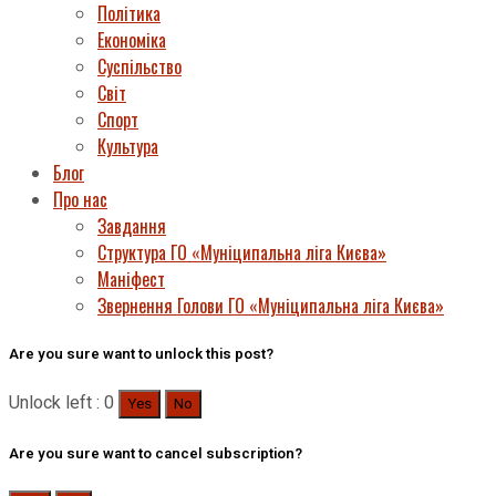
Політика
Економіка
Суспільство
Світ
Спорт
Культура
Блог
Про нас
Завдання
Структура ГО «Муніципальна ліга Києва»
Маніфест
Звернення Голови ГО «Муніципальна ліга Києва»
Are you sure want to unlock this post?
Unlock left : 0
Yes
No
Are you sure want to cancel subscription?