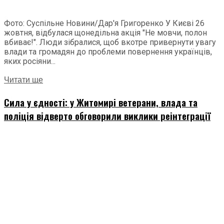
Фото: Суспільне Новини/Дар'я Григоренко У Києві 26
жовтня, відбулася щонедільна акція "Не мовчи, полон
вбиває!". Люди зібралися, щоб вкотре привернути увагу
влади та громадян до проблеми повернення українців,
яких росіяни...
Читати ще
Сила у єдності: у Житомирі ветерани, влада та
поліція відверто обговорили виклики реінтеграції