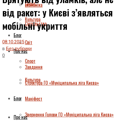
Спорт
Економіка
від ракет: у Києві з’являться
Культура
мобільні укриття
Суспільство
Блог
08.10.2025
Світ
в
Без рубрики
Про нас
0
Спорт
Завдання
Культура
Структура ГО «Муніципальна ліга Києва»
Блог
Маніфест
Звернення Голови ГО «Муніципальна ліга Києва»
Про нас