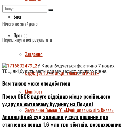
Блог
Нічого не знайдено
Про нас
Переглянути всі результати
Завдання
У Києві будується фактично 7 нових
ТЕЦ, які будуть мати одразу захист другого рівня.
Структура ГО «Муніципальна ліга Києва»
Вам також може сподобатися
Маніфест
Посол ОБСЄ вдруге відвідав місце російського
удару по житловому будинку на Подолі
Звернення Голови ГО «Муніципальна ліга Києва»
Апеляційний суд залишив у силі рішення про
стягнення понад 1,6 млн грн збитків, розрахованих