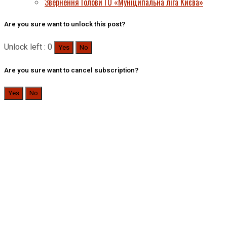
Звернення Голови ГО «Муніципальна ліга Києва»
Are you sure want to unlock this post?
Unlock left : 0
Yes
No
Are you sure want to cancel subscription?
Yes
No