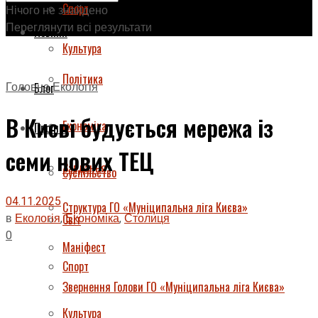
Спорт
Нічого не знайдено
Переглянути всі результати
Новини
Культура
Політика
Головна
Екологія
Блог
В Києві будується мережа із
Економіка
Про нас
семи нових ТЕЦ
Завдання
Суспільство
04.11.2025
Структура ГО «Муніципальна ліга Києва»
в
Екологія
,
Економіка
,
Столиця
Світ
0
Маніфест
Спорт
Звернення Голови ГО «Муніципальна ліга Києва»
Культура