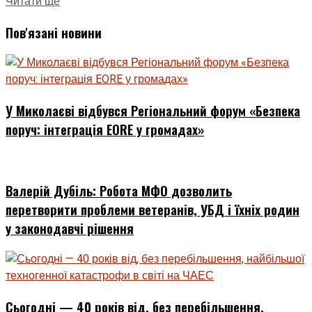
Читати ще
Пов'язані новини
У Миколаєві відбувся Регіональний форум «Безпека
поруч: інтеграція EORE у громадах»
Валерій Дубіль: Робота МФО дозволить
перетворити проблеми ветеранів, УБД і їхніх родин
у законодавчі рішення
Сьогодні — 40 років від, без перебільшення,