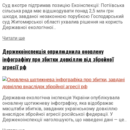
Суд вкотре підтримав позицію Екоінспекції: Потіївська
сільська рада має відшкодувати понад 2,5 млн грн
шкоди, завданої незаконною порубкою Господарський
суд Житомирської області ухвалив рішення на користь
Державної екологічної...
Читати ще
Держекоінспекція оприлюднила оновлену
інфографіку про збитки довкіллю від збройної
агресії рф
Державна екологічна інспекція України опублікувала
оновлену щотижневу інфографіку, яка відображає
масштаби збитків, завданих українському довкіллю
внаслідок збройної агресії російської федерації. У
Держекоінспекції наголошують, що наведені дані — це...