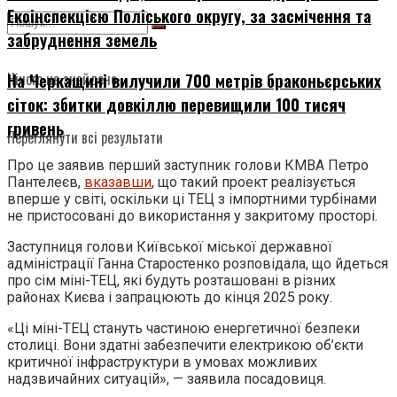
Екоінспекцією Поліського округу, за засмічення та
забруднення земель
Нічого не знайдено
На Черкащині вилучили 700 метрів браконьєрських
сіток: збитки довкіллю перевищили 100 тисяч
гривень
Переглянути всі результати
Про це заявив перший заступник голови КМВА Петро
Пантелеєв,
вказавши
, що такий проект реалізується
вперше у світі, оскільки ці ТЕЦ з імпортними турбінами
не пристосовані до використання у закритому просторі.
З
аступниця голови Київської міської державної
адміністрації Ганна Старостенко
розповідала, що йдеться
про
сім міні-ТЕЦ, які будуть розташовані в різних
районах Києва
і
запрацюють до кінця 2025 року.
«Ці міні-ТЕЦ стануть частиною енергетичної безпеки
столиці. Вони здатні забезпечити електрикою об’єкти
критичної інфраструктури в умовах можливих
надзвичайних ситуацій», — заявила посадовиця.