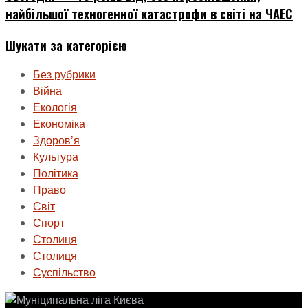
найбільшої техногенної катастрофи в світі на ЧАЕС
Шукати за категорією
Без рубрики
Війна
Екологія
Економіка
Здоровʼя
Культура
Політика
Право
Світ
Спорт
Столиця
Столиця
Суспільство