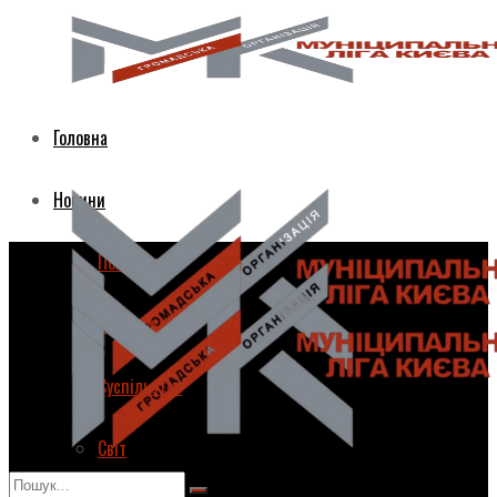
Головна
Новини
Політика
Економіка
Суспільство
Світ
Головна