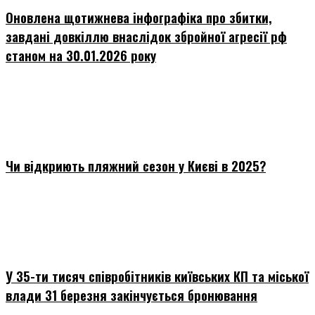
Оновлена щотижнева інфографіка про збитки,
завдані довкіллю внаслідок збройної агресії рф
станом на 30.01.2026 року
Чи відкриють пляжний сезон у Києві в 2025?
У 35-ти тисяч співробітників київських КП та міської
влади 31 березня закінчується бронювання