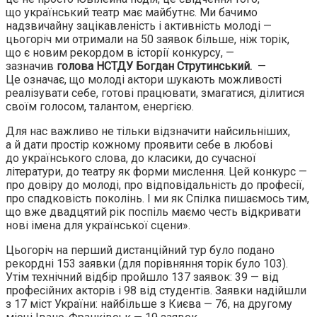
що український театр має майбутнє. Ми бачимо
надзвичайну зацікавленість і активність молоді —
цьогоріч ми отримали на 50 заявок більше, ніж торік,
що є новим рекордом в історії конкурсу, —
зазначив
голова НСТДУ Богдан Струтинський.
—
Це означає, що молоді актори шукають можливості
реалізувати себе, готові працювати, змагатися, ділитися
своїм голосом, талантом, енергією.
Для нас важливо не тільки відзначити найсильніших,
а й дати простір кожному проявити себе в любові
до українського слова, до класики, до сучасної
літератури, до театру як форми мислення. Цей конкурс —
про довіру до молоді, про відповідальність до професії,
про спадковість поколінь. І ми як Спілка пишаємось тим,
що вже двадцятий рік поспіль маємо честь відкривати
нові імена для української сцени».
Цьогоріч на перший дистанційний тур було подано
рекордні 153 заявки (для порівняння торік було 103).
Утім технічний відбір пройшло 137 заявок: 39 — від
професійних акторів і 98 від студентів. Заявки надійшли
з 17 міст України: найбільше з Києва — 76, на другому