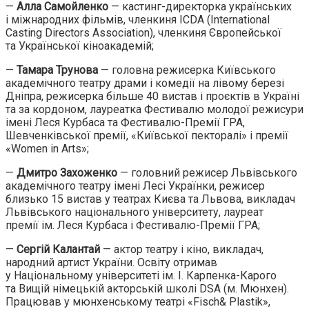
—
Алла Самойленко
— кастинг-директорка українських
і міжнародних фільмів, членкиня ICDA (International
Casting Directors Association), членкиня Європейської
та Української кіноакадемій;
—
Тамара Трунова
— головна режисерка Київського
академічного театру драми і комедії на лівому березі
Дніпра, режисерка більше 40 вистав і проєктів в Україні
та за кордоном, лауреатка Фестивалю молодої режисури
імені Леся Курбаса та Фестивалю-Премії ГРА,
Шевченківської премії, «Київської пекторалі» і премії
«Women in Arts»;
—
Дмитро Захоженко
— головний режисер Львівського
академічного театру імені Лесі Українки, режисер
близько 15 вистав у театрах Києва та Львова, викладач
Львівського національного університету, лауреат
премії ім. Леся Курбаса і Фестивалю-Премії ГРА;
—
Сергій Калантай
— актор театру і кіно, викладач,
народний артист України. Освіту отримав
у Національному університеті ім. І. Карпенка-Карого
та Вищій німецькій акторській школі DSA (м. Мюнхен).
Працював у мюнхенському театрі «Fisch& Plastik»,