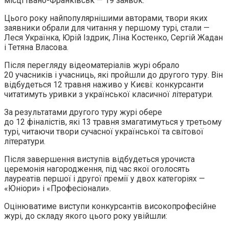
місці Івано-Франківськ — 19 заявок.
Цього року найпопулярнішими авторами, твори яких
заявники обрали для читання у першому турі, стали —
Леся Українка, Юрій Іздрик, Ліна Костенко, Сергій Жадан
і Тетяна Власова.
Після перегляду відеоматеріалів журі обрало
20 учасників і учасниць, які пройшли до другого туру. Він
відбудеться 12 травня наживо у Києві: конкурсанти
читатимуть уривки з української класичної літератури.
За результатами другого туру журі обере
до 12 фіналістів, які 13 травня змагатимуться у третьому
турі, читаючи твори сучасної української та світової
літератури.
Після завершення виступів відбудеться урочиста
церемонія нагородження, під час якої оголосять
лауреатів першої і другої премії у двох категоріях —
«Юніори» і «Професіонали».
Оцінюватиме виступи конкурсантів високопрофесійне
журі, до складу якого цього року увійшли: