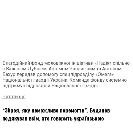
Благодійний фонд молодіжної ініціативи «Надія» спільно
з Валерієм Дубілем, Артемом Чаплигіним та Антоном
Бахур передав допомогу спецпідрозділу «Омега»
Національної гвардії України. Команда фонду системно
підтримує підрозділи Національної гвардії...
Читати ще
“Зброя, яку неможливо перемогти”. Буданов
подякував всім, хто говорить українською