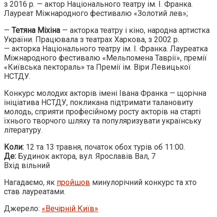
з 2016 р. — актор Національного театру ім. І. Франка.
Лауреат Міжнародного фестивалю «Золотий лев»;
—
Тетяна Міхіна
— акторка театру і кіно, народна артистка
України. Працювала з театрах Харкова, з 2002 р.
— акторка Національного театру ім. І. Франка. Лауреатка
Міжнародного фестивалю «Мельпомена Таврії», премії
«Київська пектораль» та Премії ім. Віри Левицької
НСТДУ.
Конкурс молодих акторів імені Івана Франка — щорічна
ініціатива НСТДУ, покликана підтримати талановиту
молодь, сприяти професійному росту акторів на старті
їхнього творчого шляху та популяризувати українську
літературу.
Коли:
12 та 13 травня, початок обох турів об 11:00.
Де:
Будинок актора, вул. Ярославів Вал, 7
Вхід вільний
Нагадаємо, як
пройшов
минулорічний конкурс та хто
став лауреатами.
Джерело:
«Вечірній Київ»