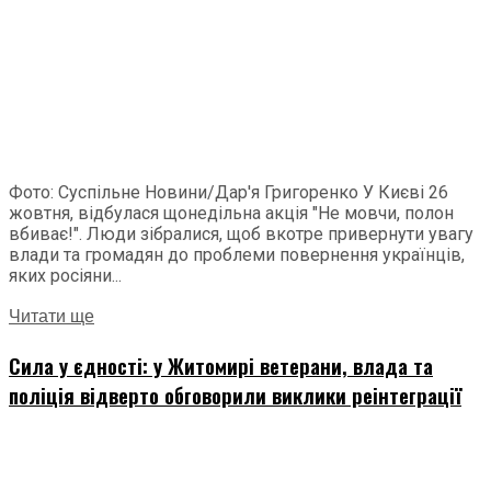
Фото: Суспільне Новини/Дар'я Григоренко У Києві 26
жовтня, відбулася щонедільна акція "Не мовчи, полон
вбиває!". Люди зібралися, щоб вкотре привернути увагу
влади та громадян до проблеми повернення українців,
яких росіяни...
Читати ще
Сила у єдності: у Житомирі ветерани, влада та
поліція відверто обговорили виклики реінтеграції