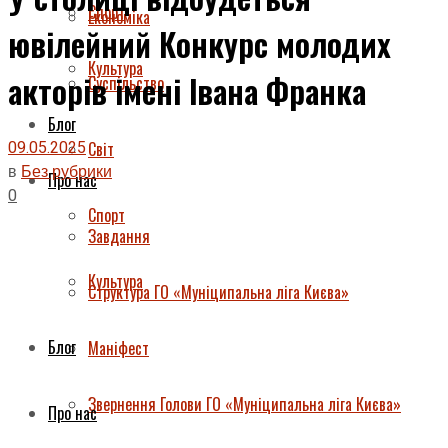
Спорт
Економіка
ювілейний Конкурс молодих
Культура
акторів імені Івана Франка
Суспільство
Блог
09.05.2025
Світ
в
Без рубрики
Про нас
0
Спорт
Завдання
Культура
Структура ГО «Муніципальна ліга Києва»
Блог
Маніфест
Звернення Голови ГО «Муніципальна ліга Києва»
Про нас