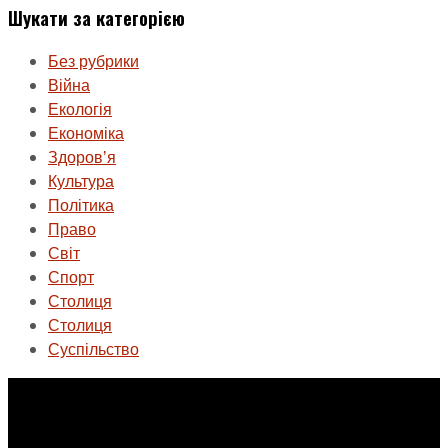
Шукати за категорією
Без рубрики
Війна
Екологія
Економіка
Здоровʼя
Культура
Політика
Право
Світ
Спорт
Столиця
Столиця
Суспільство
ГО «Муніципальна ліга Києва»