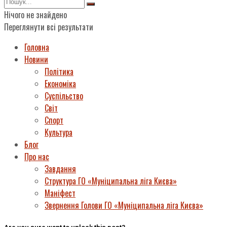
Нічого не знайдено
Переглянути всі результати
Головна
Новини
Політика
Економіка
Суспільство
Світ
Спорт
Культура
Блог
Про нас
Завдання
Структура ГО «Муніципальна ліга Києва»
Маніфест
Звернення Голови ГО «Муніципальна ліга Києва»