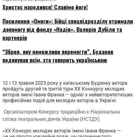
Христос народився! Славімо його!
Посилення «Омеги»: бійці спецпідрозділу отримали
допомогу від фонду «Надія», Валерія Дубіля та
партнерів
“Зброя, яку неможливо перемогти”. Буданов
подякував всім, хто говорить українською
12 і 13 травня 2025 року у київському Будинку актора
пройдуть другий та третій тури ХХ Конкурсу молодих
акторів імені Івана Франка — однієї з найавторитетніших
професійних подій для молодих акторів в Україні.
Організатором Конкурсу традиційно є Національна
спілка театральних діячів України (НСТДУ).
«ХХ Конкурс молодих акторів імені Івана Франка —
це не просто ювілейна подія, це свідчення того,