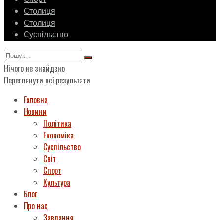
Столиця
Столиця
Суспільство
Нічого не знайдено
Переглянути всі результати
Головна
Новини
Політика
Економіка
Суспільство
Світ
Спорт
Культура
Блог
Про нас
Завдання