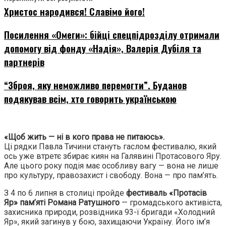
Христос народився! Славімо його!
Посилення «Омеги»: бійці спецпідрозділу отримали
допомогу від фонду «Надія», Валерія Дубіля та
партнерів
“Зброя, яку неможливо перемогти”. Буданов
подякував всім, хто говорить українською
«Щоб жить — ні в кого права не питаюсь».
Ці рядки Павла Тичини стануть гаслом фестивалю, який
ось уже втретє збирає киян на Галявині Протасового Яру.
Але цього року подія має особливу вагу — вона не лише
про культуру, правозахист і свободу. Вона — про пам’ять.
З 4 по 6 липня в столиці пройде
фестиваль «Протасів
Яр» пам’яті Романа Ратушного
— громадського активіста,
захисника природи, розвідника 93-ї бригади «Холодний
Яр», який загинув у бою, захищаючи Україну. Його ім’я