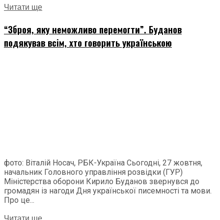
Читати ще
“Зброя, яку неможливо перемогти”. Буданов
подякував всім, хто говорить українською
фото: Віталій Носач, РБК-Україна Сьогодні, 27 жовтня,
начальник Головного управління розвідки (ГУР)
Міністерства оборони Кирило Буданов звернувся до
громадян із нагоди Дня української писемності та мови.
Про це...
Читати ще