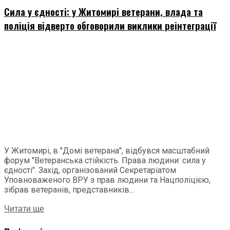
Сила у єдності: у Житомирі ветерани, влада та
поліція відверто обговорили виклики реінтеграції
У Житомирі, в "Домі ветерана", відбувся масштабний
форум "Ветеранська стійкість. Права людини: сила у
єдності". Захід, організований Секретаріатом
Уповноваженого ВРУ з прав людини та Нацполіцією,
зібрав ветеранів, представників...
Читати ще