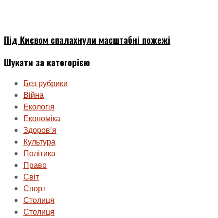
Під Києвом спалахнули масштабні пожежі
Шукати за категорією
Без рубрики
Війна
Екологія
Економіка
Здоровʼя
Культура
Політика
Право
Світ
Спорт
Столиця
Столиця