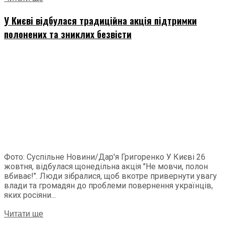
У Києві відбулася традиційна акція підтримки
полонених та зниклих безвісти
Фото: Суспільне Новини/Дар'я Григоренко У Києві 26
жовтня, відбулася щонедільна акція "Не мовчи, полон
вбиває!". Люди зібралися, щоб вкотре привернути увагу
влади та громадян до проблеми повернення українців,
яких росіяни...
Читати ще