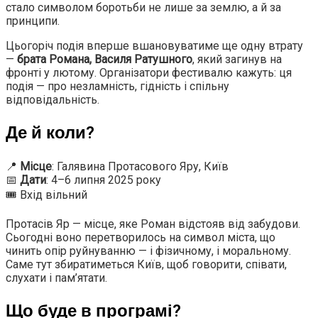
стало символом боротьби не лише за землю, а й за
принципи.
Цьогоріч подія вперше вшановуватиме ще одну втрату
—
брата Романа, Василя Ратушного
, який загинув на
фронті у лютому. Організатори фестивалю кажуть: ця
подія — про незламність, гідність і спільну
відповідальність.
Де й коли?
📍
Місце
: Галявина Протасового Яру, Київ
📅
Дати
: 4–6 липня 2025 року
🎟 Вхід вільний
Протасів Яр — місце, яке Роман відстояв від забудови.
Сьогодні воно перетворилось на символ міста, що
чинить опір руйнуванню — і фізичному, і моральному.
Саме тут збиратиметься Київ, щоб говорити, співати,
слухати і пам’ятати.
Що буде в програмі?