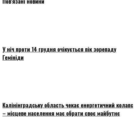
Пов'язані новини
У ніч проти 14 грудня очікується пік зорепаду
Гемініди
Калінінградську область чекає енергетичний колапс
– місцеве населення має обрати своє майбутнє