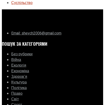
Суспільство
ГО «Муніципальна ліга Києва»
Email: shevch2006@gmail.com
ПОШУК ЗА КАТЕГОРІЯМИ
Без рубрики
Війна
Екологія
Економіка
Здоровʼя
Культура
Політика
Право
Світ
Спорт