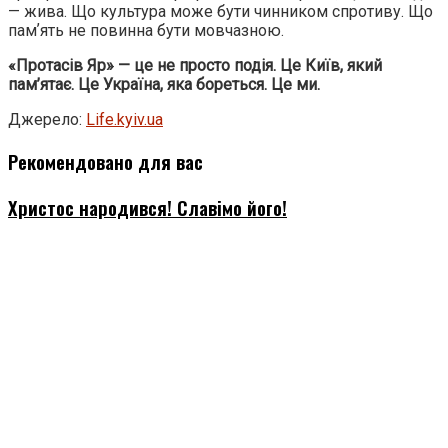
— жива. Що культура може бути чинником спротиву. Що
памʼять не повинна бути мовчазною.
«Протасів Яр» — це не просто подія. Це Київ, який
пам’ятає. Це Україна, яка бореться. Це ми.
Джерело:
Life.kyiv.ua
Рекомендовано для вас
Христос народився! Славімо його!