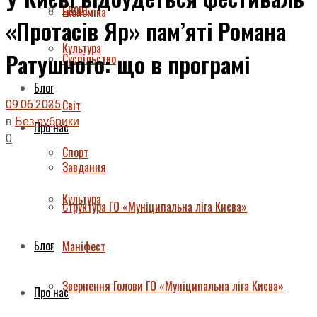
Спорт
Економіка
«Протасів Яр» пам’яті Романа
Культура
Ратушного: що в програмі
Суспільство
Блог
09.06.2025
Світ
в
Без рубрики
Про нас
0
Спорт
Завдання
Культура
Структура ГО «Муніципальна ліга Києва»
Блог
Маніфест
Звернення Голови ГО «Муніципальна ліга Києва»
Про нас