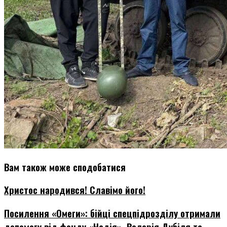
Вам також може сподобатися
Христос народився! Славімо його!
Посилення «Омеги»: бійці спецпідрозділу отримали
допомогу від фонду «Надія», Валерія Дубіля та