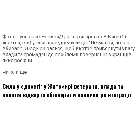
Фото: Суспільне Новини/Дар'я Григоренко У Києві 26
жовтня, відбулася щонедільна акція "Не мовчи, полон
вбиває!". Люди зібралися, щоб вкотре привернути увагу
влади та громадян до проблеми повернення українців,
яких росіяни...
Читати ще
Сила у єдності: у Житомирі ветерани, влада та
поліція відверто обговорили виклики реінтеграції