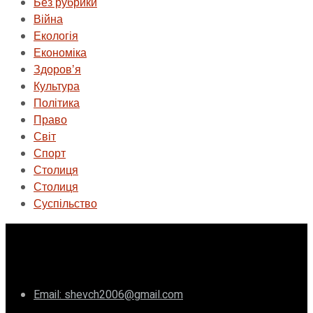
Без рубрики
Війна
Екологія
Економіка
Здоровʼя
Культура
Політика
Право
Світ
Спорт
Столиця
Столиця
Суспільство
ГО «Муніципальна ліга Києва»
Email: shevch2006@gmail.com