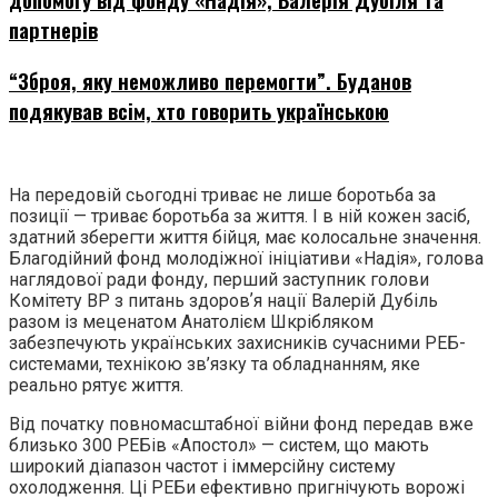
партнерів
“Зброя, яку неможливо перемогти”. Буданов
подякував всім, хто говорить українською
На передовій сьогодні триває не лише боротьба за
позиції — триває боротьба за життя. І в ній кожен засіб,
здатний зберегти життя бійця, має колосальне значення.
Благодійний фонд молодіжної ініціативи «Надія», голова
наглядової ради фонду, перший заступник голови
Комітету ВР з питань здоровʼя нації Валерій Дубіль
разом із меценатом Анатолієм Шкрібляком
забезпечують українських захисників сучасними РЕБ-
системами, технікою зв’язку та обладнанням, яке
реально рятує життя.
Від початку повномасштабної війни фонд передав вже
близько 300 РЕБів «Апостол» — систем, що мають
широкий діапазон частот і іммерсійну систему
охолодження. Ці РЕБи ефективно пригнічують ворожі