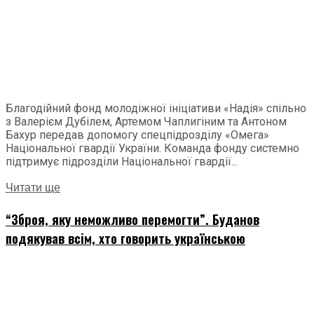
Благодійний фонд молодіжної ініціативи «Надія» спільно
з Валерієм Дубілем, Артемом Чаплигіним та Антоном
Бахур передав допомогу спецпідрозділу «Омега»
Національної гвардії України. Команда фонду системно
підтримує підрозділи Національної гвардії...
Читати ще
“Зброя, яку неможливо перемогти”. Буданов
подякував всім, хто говорить українською