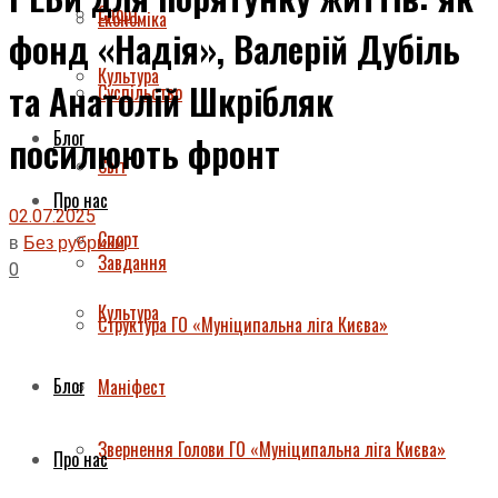
Спорт
Економіка
фонд «Надія», Валерій Дубіль
Культура
та Анатолій Шкрібляк
Суспільство
Блог
посилюють фронт
Світ
Про нас
02.07.2025
Спорт
в
Без рубрики
Завдання
0
Культура
Структура ГО «Муніципальна ліга Києва»
Блог
Маніфест
Звернення Голови ГО «Муніципальна ліга Києва»
Про нас