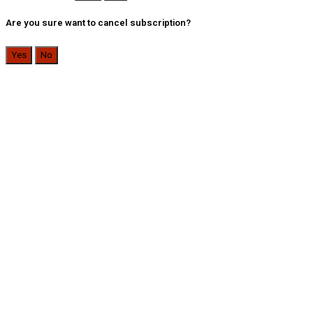
Are you sure want to cancel subscription?
Yes
No