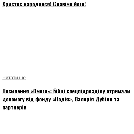
Христос народився! Славімо його!
Читати ще
Посилення «Омеги»: бійці спецпідрозділу отримали
допомогу від фонду «Надія», Валерія Дубіля та
партнерів