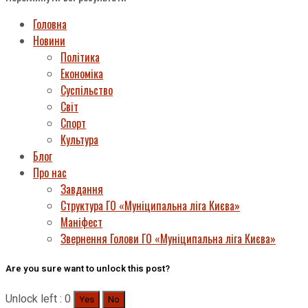
Головна
Новини
Політика
Економіка
Суспільство
Світ
Спорт
Культура
Блог
Про нас
Завдання
Структура ГО «Муніципальна ліга Києва»
Маніфест
Звернення Голови ГО «Муніципальна ліга Києва»
Are you sure want to unlock this post?
Unlock left : 0
Yes
No