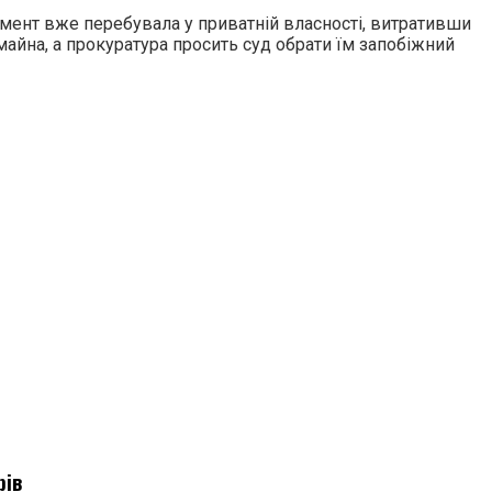
 момент вже перебувала у приватній власності, витративши
айна, а прокуратура просить суд обрати їм запобіжний
рів