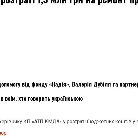
опомогу від фонду «Надія», Валерія Дубіля та партне
в всім, хто говорить українською
керівнику КП «АТП КМДА» у розтраті бюджетних коштів у 
зор
.