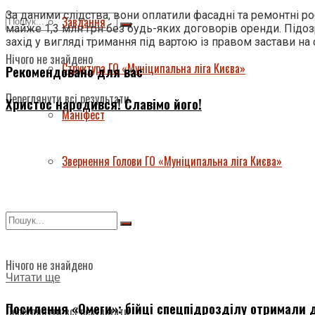
За даними слідства, вони оплатили фасадні та ремонтні ро
Завдання
майже 1,3 млн грн без будь-яких договорів оренди. Підоз
захід у вигляді тримання під вартою із правом застави на 
Нічого не знайдено
Структура ГО «Муніципальна ліга Києва»
Рекомендовано для вас
Переглянути всі результати
Христос народився! Славімо його!
Маніфест
Звернення Голови ГО «Муніципальна ліга Києва»
Нічого не знайдено
Читати ще
Посилення «Омеги»: бійці спецпідрозділу отримали д
Переглянути всі результати