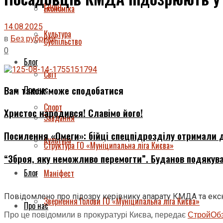
Спорт
Економіка
14.08.2025
Культура
в
Без рубрики
Суспільство
0
Блог
Світ
Вам також може сподобатися
Про нас
Спорт
Христос народився! Славімо його!
Завдання
Посилення «Омеги»: бійці спецпідрозділу отримали д
Культура
Структура ГО «Муніципальна ліга Києва»
“Зброя, яку неможливо перемогти”. Буданов подякува
Блог
Маніфест
Повідомлено про підозру керівнику апарату КМДА та екс
Звернення Голови ГО «Муніципальна ліга Києва»
Про нас
Про це повідомили в прокуратурі Києва, передає
СтройОб