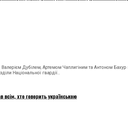
 з Валерієм Дубілем, Артемом Чаплигіним та Антоном Баху
діли Національної гвардії...
в всім, хто говорить українською