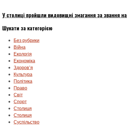
У столиці пройшли видовищні змагання за звання н
Шукати за категорією
Без рубрики
Війна
Екологія
Економіка
Здоровʼя
Культура
Політика
Право
Світ
Спорт
Столиця
Столиця
Суспільство