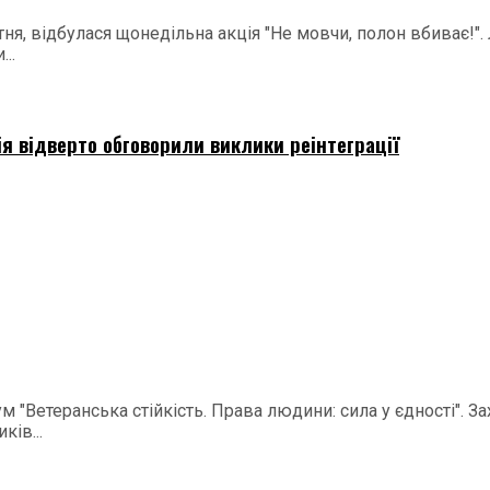
ня, відбулася щонедільна акція "Не мовчи, полон вбиває!".
..
ія відверто обговорили виклики реінтеграції
м "Ветеранська стійкість. Права людини: сила у єдності". 
ків...