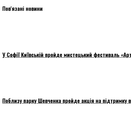
Пов'язані новини
У Софії Київській пройде мистецький фестиваль «Ар
Поблизу парку Шевченка пройде акція на підтримку в