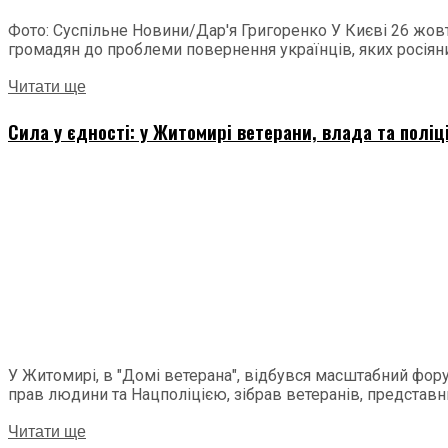
Фото: Суспільне Новини/Дар'я Григоренко У Києві 26 жовт
громадян до проблеми повернення українців, яких росіяни.
Читати ще
Сила у єдності: у Житомирі ветерани, влада та поліц
У Житомирі, в "Домі ветерана", відбувся масштабний фору
прав людини та Нацполіцією, зібрав ветеранів, представни
Читати ще