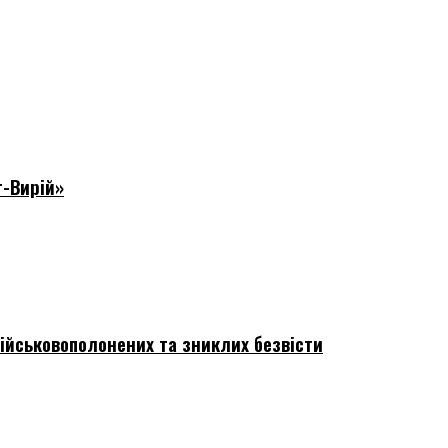
т-Вирій»
ійськовополонених та зниклих безвісти