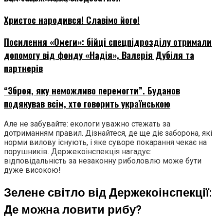
Христос народився! Славімо його!
Посилення «Омеги»: бійці спецпідрозділу отримали
допомогу від фонду «Надія», Валерія Дубіля та
партнерів
“Зброя, яку неможливо перемогти”. Буданов
подякував всім, хто говорить українською
Але не забувайте: екологи уважно стежать за
дотриманням правил. Дізнайтеся, де ще діє заборона, які
норми вилову існують, і яке суворе покарання чекає на
порушників. Держекоінспекція нагадує:
відповідальність за незаконну риболовлю може бути
дуже високою!
Зелене світло від Держекоінспекції:
Де можна ловити рибу?