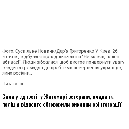
Фото: Суспільне Новини/Дар'я Григоренко У Києві 26
жовтня, відбулася щонедільна акція "Не мовчи, полон
вбиває!". Люди зібралися, щоб вкотре привернути увагу
влади та громадян до проблеми повернення українців,
яких росіяни...
Читати ще
Сила у єдності: у Житомирі ветерани, влада та
поліція відверто обговорили виклики реінтеграції