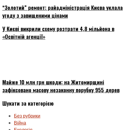
“Золотий” ремонт: райадміністрація Києва уклала
угоду з завищеними цінами
У Києві викрили схему розтрати 4,8 мільйона в
«Освітній агенції»
Майже 10 млн грн шкоди: на Житомирщині
зафіксовано масову незаконну порубку 955 дерев
Шукати за категорією
Без рубрики
Війна
Екологія