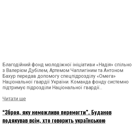
Благодійний фонд молодіжної ініціативи «Надія» спільно
з Валерієм Дубілем, Артемом Чаплигіним та Антоном
Бахур передав допомогу спецпідрозділу «Омега»
Національної гвардії України. Команда фонду системно
підтримує підрозділи Національної гвардії...
Читати ще
“Зброя, яку неможливо перемогти”. Буданов
подякував всім, хто говорить українською