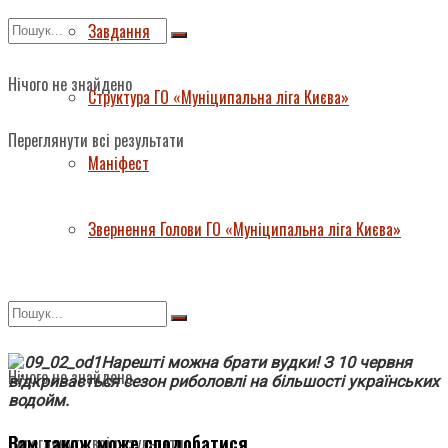
Завдання
Нічого не знайдено
Структура ГО «Муніципальна ліга Києва»
Переглянути всі результати
Маніфест
Звернення Голови ГО «Муніципальна ліга Києва»
Нарешті можна брати вудки! З 10 червня
Нічого не знайдено
відкривається сезон риболовлі на більшості українських
водойм.
Вам також може сподобатися
Переглянути всі результати