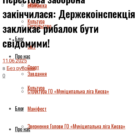
Спорт
Економіка
закінчилася: Держекоінспекція
Культура
закликає рибалок бути
Суспільство
Блог
свідомими!
Світ
Про нас
11.06.2025
Спорт
в
Без рубрики
Завдання
0
Культура
Структура ГО «Муніципальна ліга Києва»
Блог
Маніфест
Звернення Голови ГО «Муніципальна ліга Києва»
Про нас