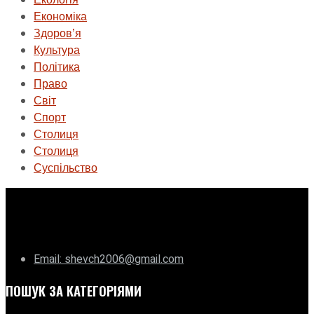
Економіка
Здоровʼя
Культура
Політика
Право
Світ
Спорт
Столиця
Столиця
Суспільство
ГО «Муніципальна ліга Києва»
Email: shevch2006@gmail.com
ПОШУК ЗА КАТЕГОРІЯМИ