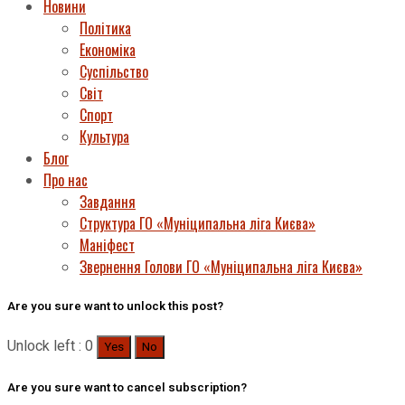
Новини
Політика
Економіка
Суспільство
Світ
Спорт
Культура
Блог
Про нас
Завдання
Структура ГО «Муніципальна ліга Києва»
Маніфест
Звернення Голови ГО «Муніципальна ліга Києва»
Are you sure want to unlock this post?
Unlock left : 0
Yes
No
Are you sure want to cancel subscription?