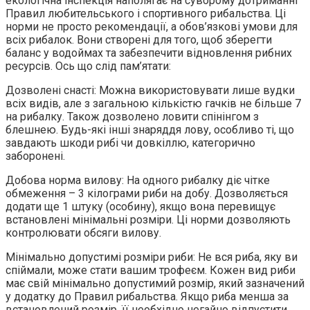
екологічна інспекція наполягає на суворому дотриманні
Правил любительського і спортивного рибальства. Ці
норми не просто рекомендації, а обов’язкові умови для
всіх рибалок. Вони створені для того, щоб зберегти
баланс у водоймах та забезпечити відновлення рибних
ресурсів. Ось що слід пам’ятати:
Дозволені снасті: Можна використовувати лише вудки
всіх видів, але з загальною кількістю гачків не більше 7
на рибалку. Також дозволено ловити спінінгом з
блешнею. Будь-які інші знаряддя лову, особливо ті, що
завдають шкоди рибі чи довкіллю, категорично
заборонені.
Добова норма вилову: На одного рибалку діє чітке
обмеження – 3 кілограми риби на добу. Дозволяється
додати ще 1 штуку (особину), якщо вона перевищує
встановлені мінімальні розміри. Ці норми дозволяють
контролювати обсяги вилову.
Мінімально допустимі розміри риби: Не вся риба, яку ви
спіймали, може стати вашим трофеєм. Кожен вид риби
має свій мінімально допустимий розмір, який зазначений
у додатку до Правил рибальства. Якщо риба менша за
встановлений розмір, її необхідно негайно відпустити