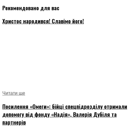
Рекомендовано для вас
Христос народився! Славімо його!
Читати ще
Посилення «Омеги»: бійці спецпідрозділу отримали
допомогу від фонду «Надія», Валерія Дубіля та
партнерів