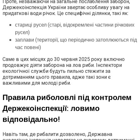
Проте, незважаючи на загальне послаблення заборон,
Держекоінспекція України звертає особливу увагу на
придаткові води річок. Це специфічні ділянки, такі як:
стариці русел (старі, відокремлені частини річкових
русел)
заплави (території, що періодично затоплюються під
час повені)
Саме в цих місцях до 30 червня 2025 року включно
продовжує діяти заборона на лов риби. Інспектори
екологічної служби будуть пильно стежити за
дотриманням цього правила, адже такі зони є
важливими для молоді риби.
Правила риболовлі під контролем
Держекоінспекції: ловимо
відповідально!
Навіть там, де рибалити дозволено, Державна