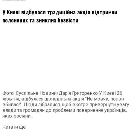
У Києві відбулася традиційна акція підтримки
полонених та зниклих безвісти
Фото: Суспільне Новини/Дар'я Григоренко У Києві 26
жовтня, відбулася щонедільна акція "Не мовчи, полон
вбиває!". Люди зібралися, щоб вкотре привернути увагу
влади та громадян до проблеми повернення українців,
яких росіяни...
Читати ще