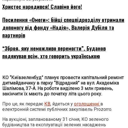
Христос народився! Славімо його!
Посилення «Омеги»: бійці спецпідрозділу отримали
допомогу від фонду «Надія», Валерія Дубіля та
партнерів
“Зброя, яку неможливо перемогти”. Буданов
подякував всім, хто говорить українською
КО “Київзеленбуд” планує провести капітальний ремонт
дитмайданчику в парку “Відрадний” на вул. Академіка
Шалімова, 37-А. На роботи виділено 3 млн гривень,
закінчити їх мають до початку літа цього року.
Про це, як передає
КВ
, йдеться у
оголошенні
в
електронній системі публічних закупівель Prozorro.
На аукціоні, запланованому 31 січня, КО зеленого
будівництва та експлуатації зелених насаджень