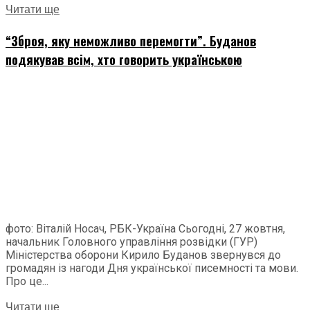
Читати ще
“Зброя, яку неможливо перемогти”. Буданов
подякував всім, хто говорить українською
фото: Віталій Носач, РБК-Україна Сьогодні, 27 жовтня,
начальник Головного управління розвідки (ГУР)
Міністерства оборони Кирило Буданов звернувся до
громадян із нагоди Дня української писемності та мови.
Про це...
Читати ще