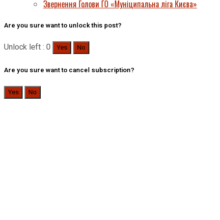
Звернення Голови ГО «Муніципальна ліга Києва»
Are you sure want to unlock this post?
Unlock left : 0
Yes
No
Are you sure want to cancel subscription?
Yes
No