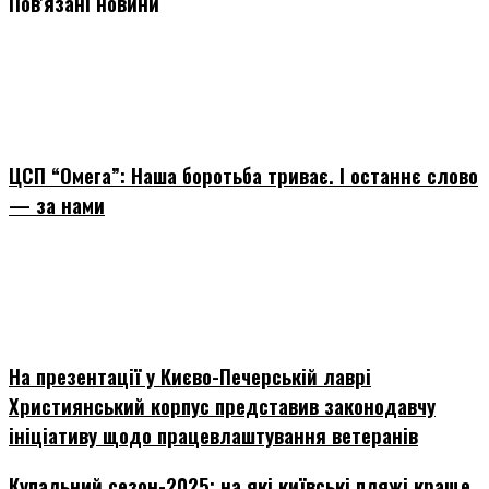
Пов'язані новини
ЦСП “Омега”: Наша боротьба триває. І останнє слово
— за нами
На презентації у Києво-Печерській лаврі
Християнський корпус представив законодавчу
ініціативу щодо працевлаштування ветеранів
Купальний сезон-2025: на які київські пляжі краще