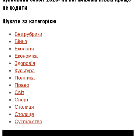
не ходити
Шукати за категорією
Без рубрики
Війна
Екологія
Економіка
Здоровʼя
Культура
Політика
Право
Світ
Спорт
Столиця
Столиця
Суспільство