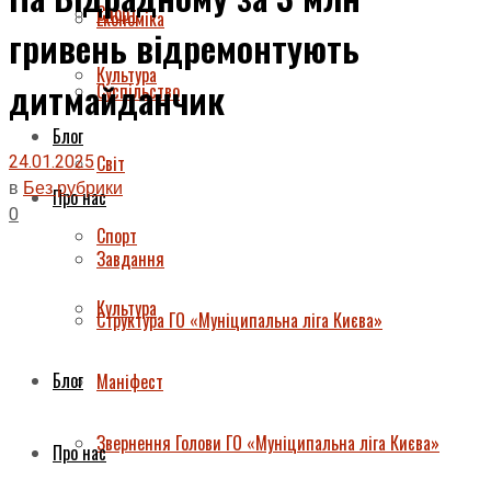
Спорт
Економіка
гривень відремонтують
Культура
дитмайданчик
Суспільство
Блог
24.01.2025
Світ
в
Без рубрики
Про нас
0
Спорт
Завдання
Культура
Структура ГО «Муніципальна ліга Києва»
Блог
Маніфест
Звернення Голови ГО «Муніципальна ліга Києва»
Про нас