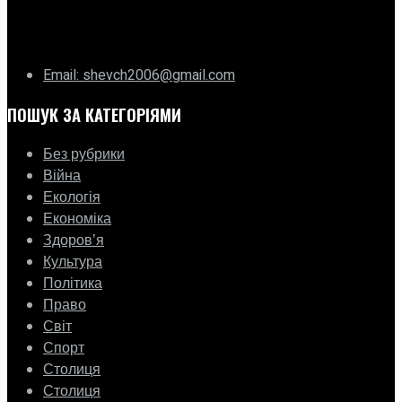
ГО «Муніципальна ліга Києва»
Email: shevch2006@gmail.com
ПОШУК ЗА КАТЕГОРІЯМИ
Без рубрики
Війна
Екологія
Економіка
Здоровʼя
Культура
Політика
Право
Світ
Спорт
Столиця
Столиця