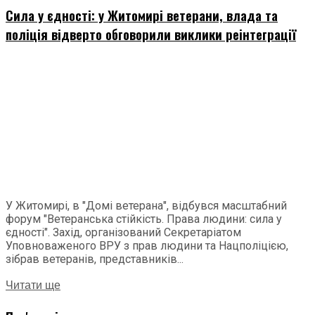
Сила у єдності: у Житомирі ветерани, влада та
поліція відверто обговорили виклики реінтеграції
У Житомирі, в "Домі ветерана", відбувся масштабний
форум "Ветеранська стійкість. Права людини: сила у
єдності". Захід, організований Секретаріатом
Уповноваженого ВРУ з прав людини та Нацполіцією,
зібрав ветеранів, представників...
Читати ще