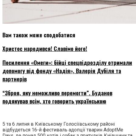
Вам також може сподобатися
Христос народився! Славімо його!
Посилення «Омеги»: бійці спецпідрозділу отримали
допомогу від фонду «Надія», Валерія Дубіля та
партнерів
“Зброя, яку неможливо перемогти”. Буданов
подякував всім, хто говорить українською
5 та 6 липня в Київському Голосіївському районі
відбудеться 16-й фестиваль адопції тварин AdoptMe
Days, де понад 500 котів і собак з притулків Київщини та