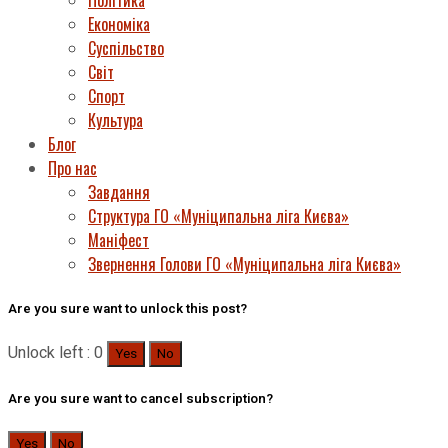
Політика
Економіка
Суспільство
Світ
Спорт
Культура
Блог
Про нас
Завдання
Структура ГО «Муніципальна ліга Києва»
Маніфест
Звернення Голови ГО «Муніципальна ліга Києва»
Are you sure want to unlock this post?
Unlock left : 0
Yes
No
Are you sure want to cancel subscription?
Yes
No