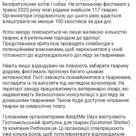
безпритульних котів і собак. На останньому фестивалі у
травні 2025 року нові родини знайшли 117 тварин.
Організатори сподіваються, що цього разу вдасться
влаштувати не менше 100 хвостиків за два дні.
Успіх заходу пояснюється не лише великою кількістю
тварин, а й ретельним підходом до адопції.
Представники притулків проводять співбесіди з
потенційними власниками, щоб переконатися у їхній
готовності до відповідального догляду за тваринами.
Навіть якщо відвідувачі не планують забирати тварину
додому, фестиваль пропонує багато цікавих
активностей. Гості зможуть познайомитися з тваринами,
погладити їх та вигуляти під наглядом волонтерів. На
території заходу працюватимуть ветеринарні лікарі, які
надаватимуть безкоштовні консультації з догляду за
домашніми тваринами. Також буде доступне чіпування
тварин за символічну плату.
Головними організаторами AdoptMe Days виступають
Гостомельський притулок для тварин (Gostomel Shelter)
та компанія Pethouse.ua. Ці організації співпрацюють
уже кілька років, щоб популяризувати відповідальне