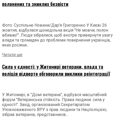
полонених та зниклих безвісти
Фото: Суспільне Новини/Дар'я Григоренко У Києві 26
жовтня, відбулася щонедільна акція "Не мовчи, полон
вбиває!". Люди зібралися, щоб вкотре привернути увагу
влади та громадян до проблеми повернення українців,
яких росіяни...
Читати ще
Сила у єдності: у Житомирі ветерани, влада та
поліція відверто обговорили виклики реінтеграції
У Житомирі, в "Домі ветерана", відбувся масштабний
форум "Ветеранська стійкість. Права людини: сила у
єдності". Захід, організований Секретаріатом
Уповноваженого ВРУ з прав людини та Нацполіцією,
зібрав ветеранів, представників...