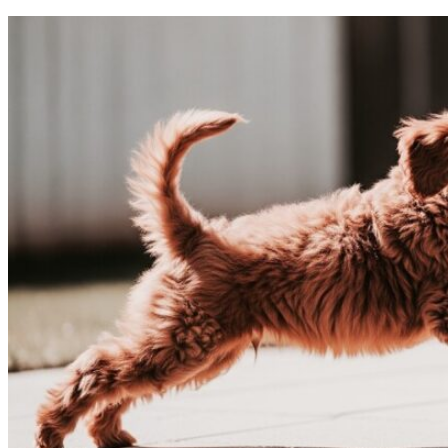
Завдання
Нічого не знайдено
Структура ГО «Муніципальна ліга Києва»
Переглянути всі результати
Маніфест
Звернення Голови ГО «Муніципальна ліга Києва»
Нічого не знайдено
Переглянути всі результати