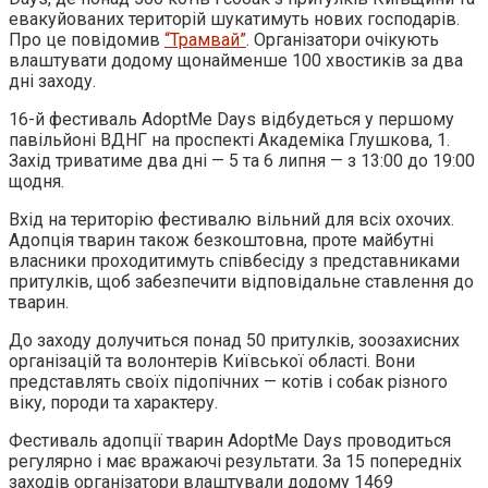
евакуйованих територій шукатимуть нових господарів.
Про це повідомив
“Трамвай”
. Організатори очікують
влаштувати додому щонайменше 100 хвостиків за два
дні заходу.
16-й фестиваль AdoptMe Days відбудеться у першому
павільйоні ВДНГ на проспекті Академіка Глушкова, 1.
Захід триватиме два дні — 5 та 6 липня — з 13:00 до 19:00
щодня.
Вхід на територію фестивалю вільний для всіх охочих.
Адопція тварин також безкоштовна, проте майбутні
власники проходитимуть співбесіду з представниками
притулків, щоб забезпечити відповідальне ставлення до
тварин.
До заходу долучиться понад 50 притулків, зоозахисних
організацій та волонтерів Київської області. Вони
представлять своїх підопічних — котів і собак різного
віку, породи та характеру.
Фестиваль адопції тварин AdoptMe Days проводиться
регулярно і має вражаючі результати. За 15 попередніх
заходів організатори влаштували додому 1469