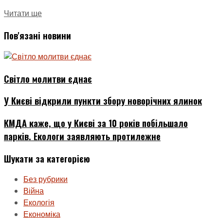
Читати ще
Пов'язані новини
Світло молитви єднає
У Києві відкрили пункти збору новорічних ялинок
КМДА каже, що у Києві за 10 років побільшало
парків. Екологи заявляють протилежне
Шукати за категорією
Без рубрики
Війна
Екологія
Економіка