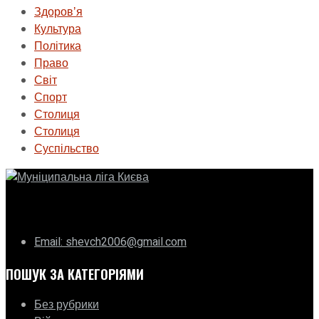
Здоровʼя
Культура
Політика
Право
Світ
Спорт
Столиця
Столиця
Суспільство
ГО «Муніципальна ліга Києва»
Email: shevch2006@gmail.com
ПОШУК ЗА КАТЕГОРІЯМИ
Без рубрики