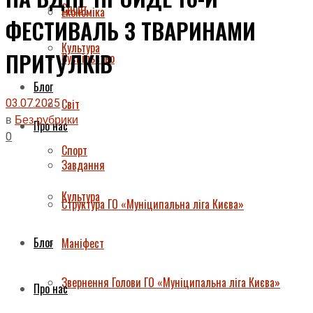
Спорт
Економіка
ФЕСТИВАЛЬ З ТВАРИНАМИ
Культура
ПРИТУЛКІВ
Суспільство
Блог
03.07.2025
Світ
в
Без рубрики
Про нас
0
Спорт
Завдання
Культура
Структура ГО «Муніципальна ліга Києва»
Блог
Маніфест
Звернення Голови ГО «Муніципальна ліга Києва»
Про нас