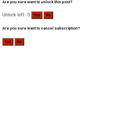
Are you sure want to unlock this post?
Unlock left : 0
Yes
No
Are you sure want to cancel subscription?
Yes
No