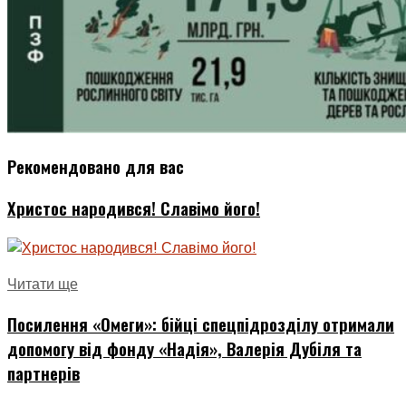
Рекомендовано для вас
Христос народився! Славімо його!
Читати ще
Посилення «Омеги»: бійці спецпідрозділу отримали
допомогу від фонду «Надія», Валерія Дубіля та
партнерів