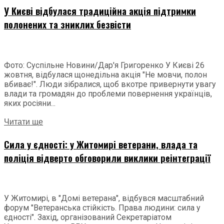
У Києві відбулася традиційна акція підтримки
полонених та зниклих безвісти
Фото: Суспільне Новини/Дар'я Григоренко У Києві 26
жовтня, відбулася щонедільна акція "Не мовчи, полон
вбиває!". Люди зібралися, щоб вкотре привернути увагу
влади та громадян до проблеми повернення українців,
яких росіяни...
Читати ще
Сила у єдності: у Житомирі ветерани, влада та
поліція відверто обговорили виклики реінтеграції
У Житомирі, в "Домі ветерана", відбувся масштабний
форум "Ветеранська стійкість. Права людини: сила у
єдності". Захід, організований Секретаріатом