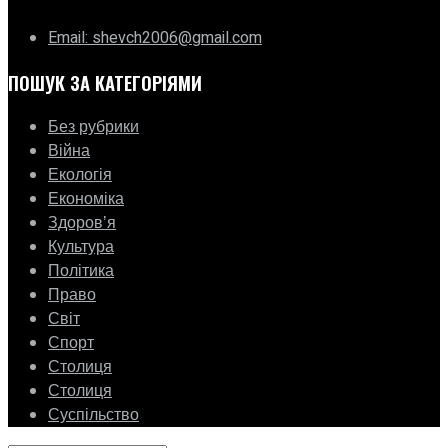
Email: shevch2006@gmail.com
ПОШУК ЗА КАТЕГОРІЯМИ
Без рубрики
Війна
Екологія
Економіка
Здоровʼя
Культура
Політика
Право
Світ
Спорт
Столиця
Столиця
Суспільство