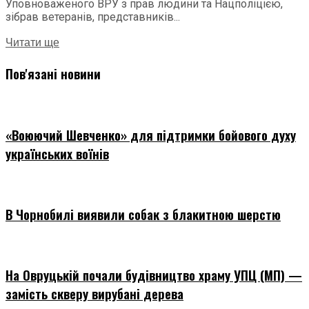
Уповноваженого ВРУ з прав людини та Нацполіцією,
зібрав ветеранів, представників...
Читати ще
Пов'язані новини
«Воюючий Шевченко» для підтримки бойового духу
українських воїнів
В Чорнобилі виявили собак з блакитною шерстю
На Овруцькій почали будівництво храму УПЦ (МП) —
замість скверу вирубані дерева