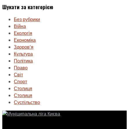
Шукати за категорією
Без рубрики
Війна
Екологія
Економіка
Здоровʼя
Культура
Політика
Право
Світ
Спорт
Столиця
Столиця
Суспільство
ГО «Муніципальна ліга Києва»