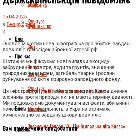
Спорт
Економіка
15.04.2025
Культура
в
Без рубрики
Суспільство
0
Блог
Оновлена щотижнева інфографіка про збитки, завдані
Світ
довкіллю внаслідок збройної агресії рф.
Про нас
Щотижня ми фіксуємо нові випадки екоциду:
Спорт
забруднення повітря, води та ґрунтів, знищення
Завдання
природних екосистем, загибель тварин і рослин,
руйнування об’єктів природно-заповідного фонду.
Культура
Структура ГО «Муніципальна ліга Києва»
Ця інфографіка — не просто статистика. Це свідчення
злочинів проти природи, які не мають терміну давності.
Ми продовжуємо документувати всі факти, аби винні
Блог
Маніфест
понесли відповідальність, а Україна отримала
компенсацію за завдану шкоду довкіллю.
Звернення Голови ГО «Муніципальна ліга Києва»
Вам також може сподобатися
Про нас