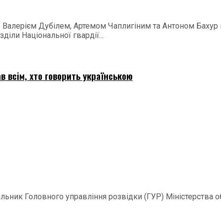
 з Валерієм Дубілем, Артемом Чаплигіним та Антоном Баху
діли Національної гвардії...
в всім, хто говорить українською
ачальник Головного управління розвідки (ГУР) Міністерства