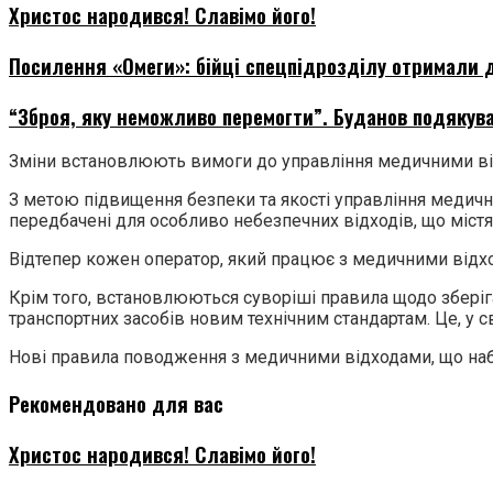
Христос народився! Славімо його!
Посилення «Омеги»: бійці спецпідрозділу отримали д
“Зброя, яку неможливо перемогти”. Буданов подякува
Зміни встановлюють вимоги до управління медичними відх
З метою підвищення безпеки та якості управління медични
передбачені для особливо небезпечних відходів, що містят
Відтепер кожен оператор, який працює з медичними відхо
Крім того, встановлюються суворіші правила щодо зберіг
транспортних засобів новим технічним стандартам. Це, у
Нові правила поводження з медичними відходами, що набу
Рекомендовано для вас
Христос народився! Славімо його!