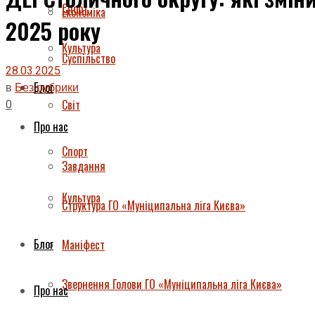
Спорт
Економіка
2025 року
Культура
Суспільство
28.03.2025
Блог
в
Без рубрики
0
Світ
Про нас
Спорт
Завдання
Культура
Структура ГО «Муніципальна ліга Києва»
Блог
Маніфест
Звернення Голови ГО «Муніципальна ліга Києва»
Про нас