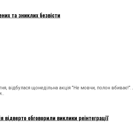
ених та зниклих безвісти
ня, відбулася щонедільна акція "Не мовчи, полон вбиває!".
..
ія відверто обговорили виклики реінтеграції