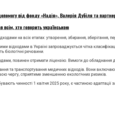
опомогу від фонду «Надія», Валерія Дубіля та партне
в всім, хто говорить українською
одами на всіх етапах: утворення, збирання, зберігання, п
ми відходами в Україні запроваджується чітка класифікаці
ь біологічні речовини.
дами, повинен отримати ліцензію. Вимоги до обладнання дл
ання та транспортування медичних відходів. Вони включают
 свою чергу, сприятиме зменшенню екологічних ризиків.
вають чинності 1 квітня 2025 року, є частиною адаптації 