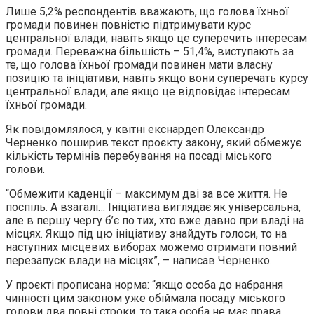
Лише 5,2% респондентів вважають, що голова їхньої
громади повинен повністю підтримувати курс
центральної влади, навіть якщо це суперечить інтересам
громади. Переважна більшість – 51,4%, виступають за
те, що голова їхньої громади повинен мати власну
позицію та ініціативи, навіть якщо вони суперечать курсу
центральної влади, але якщо це відповідає інтересам
їхньої громади.
Як повідомлялося, у квітні екснардеп Олександр
Черненко поширив текст проєкту закону, який обмежує
кількість термінів перебування на посаді міського
голови.
“Обмежити каденції – максимум дві за все життя. Не
поспіль. А взагалі… Ініціатива виглядає як універсальна,
але в першу чергу б’є по тих, хто вже давно при владі на
місцях. Якщо під цю ініціативу знайдуть голоси, то на
наступних місцевих виборах можемо отримати повний
перезапуск влади на місцях”, – написав Черненко.
У проєкті прописана норма: “якщо особа до набрання
чинності цим законом уже обіймала посаду міського
голови два повні строки, то така особа не має права