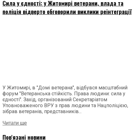
Сила у єдності: у Житомирі ветерани, влада та
поліція відверто обговорили виклики реінтеграції
У Житомирі, в "Домі ветерана", відбувся масштабний
форум "Ветеранська стійкість. Права людини: сила у
єдності". Захід, організований Секретаріатом
Уповноваженого ВРУ з прав людини та Нацполіцією,
зібрав ветеранів, представників...
Читати ще
Пов'язані новини