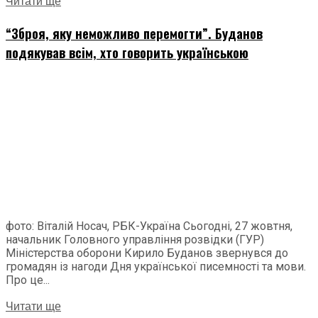
Читати ще
“Зброя, яку неможливо перемогти”. Буданов
подякував всім, хто говорить українською
фото: Віталій Носач, РБК-Україна Сьогодні, 27 жовтня,
начальник Головного управління розвідки (ГУР)
Міністерства оборони Кирило Буданов звернувся до
громадян із нагоди Дня української писемності та мови.
Про це...
Читати ще