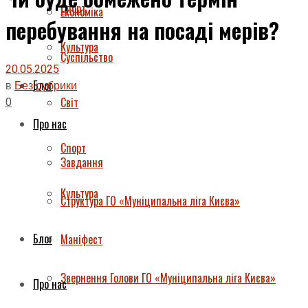
Спорт
Економіка
перебування на посаді мерів?
Культура
Суспільство
20.05.2025
Блог
в
Без рубрики
0
Світ
Про нас
Спорт
Завдання
Культура
Структура ГО «Муніципальна ліга Києва»
Блог
Маніфест
Звернення Голови ГО «Муніципальна ліга Києва»
Про нас