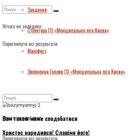
Завдання
Нічого не знайдено
Структура ГО «Муніципальна ліга Києва»
Переглянути всі результати
Маніфест
Звернення Голови ГО «Муніципальна ліга Києва»
Вам також може сподобатися
Нічого не знайдено
Христос народився! Славімо його!
Переглянути всі результати