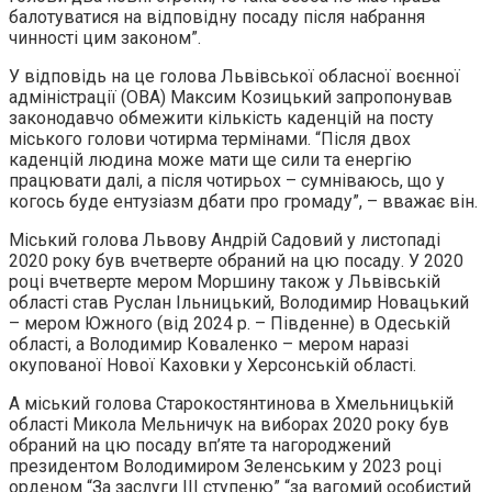
балотуватися на відповідну посаду після набрання
чинності цим законом”.
У відповідь на це голова Львівської обласної воєнної
адміністрації (ОВА) Максим Козицький запропонував
законодавчо обмежити кількість каденцій на посту
міського голови чотирма термінами. “Після двох
каденцій людина може мати ще сили та енергію
працювати далі, а після чотирьох – сумніваюсь, що у
когось буде ентузіазм дбати про громаду”, – вважає він.
Міський голова Львову Андрій Садовий у листопаді
2020 року був вчетверте обраний на цю посаду. У 2020
році вчетверте мером Моршину також у Львівській
області став Руслан Ільницький, Володимир Новацький
– мером Южного (від 2024 р. – Південне) в Одеській
області, а Володимир Коваленко – мером наразі
окупованої Нової Каховки у Херсонській області.
А міський голова Старокостянтинова в Хмельницькій
області Микола Мельничук на виборах 2020 року був
обраний на цю посаду вп’яте та нагороджений
президентом Володимиром Зеленським у 2023 році
орденом “За заслуги III ступеню” “за вагомий особистий