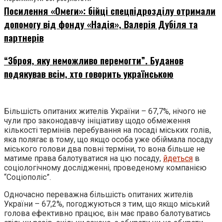
Посилення «Омеги»: бійці спецпідрозділу отримали
допомогу від фонду «Надія», Валерія Дубіля та
партнерів
“Зброя, яку неможливо перемогти”. Буданов
подякував всім, хто говорить українською
Більшість опитаних жителів України – 67,7%, нічого не
чули про законодавчу ініціативу щодо обмеження
кількості термінів перебування на посаді міських голів,
яка полягає в тому, що якщо особа уже обіймала посаду
міського голови два повні терміни, то вона більше не
матиме права балотуватися на цю посаду,
йдеться
в
соціологічному дослідженні, проведеному компанією
“Соціополіс”.
Одночасно переважна більшість опитаних жителів
України – 67,2%, погоджуються з тим, що якщо міський
голова ефективно працює, він має право балотуватись