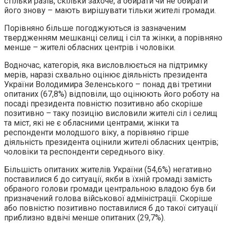
стільки разів, скільки захоче, а обирати чи не обирати
його знову – мають вирішувати тільки жителі громади.
Порівняно більше погоджуються із зазначеним
твердженням мешканці селищ і сіл та жінки, а порівняно
менше – жителі обласних центрів і чоловіки.
Водночас, категорія, яка висловлюється на підтримку
мерів, наразі схвально оцінює діяльність президента
України Володимира Зеленського – понад дві третини
опитаних (67,8%) відповіли, що оцінюють його роботу на
посаді президента повністю позитивно або скоріше
позитивно – таку позицію висловили жителі сіл і селищ
та міст, які не є обласними центрами, жінки та
респонденти молодшого віку, а порівняно гірше
діяльність президента оцінили жителі обласних центрів;
чоловіки та респонденти середнього віку.
Більшість опитаних жителів України (54,6%) негативно
поставилися б до ситуації, якби в їхній громаді замість
обраного голови громади центральною владою був би
призначений голова військової адміністрації. Скоріше
або повністю позитивно поставилися б до такої ситуації
приблизно вдвічі менше опитаних (29,7%).