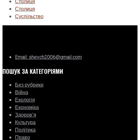
Столиця
Столиця
Суспільство
ГО «Муніципальна ліга Києва»
Email: shevch2006@gmail.com
ПОШУК ЗА КАТЕГОРІЯМИ
Без рубрики
Війна
Екологія
Економіка
Здоровʼя
Культура
Політика
Право