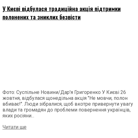
У Києві відбулася традиційна акція підтримки
полонених та зниклих безвісти
Фото: Суспільне Новини/Дар'я Григоренко У Києві 26
жовтня, відбулася щонедільна акція "Не мовчи, полон
вбиває!". Люди зібралися, щоб вкотре привернути увагу
влади та громадян до проблеми повернення українців,
яких росіяни...
Читати ще