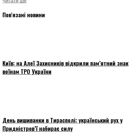
Читати ще
Пов'язані новини
Київ: на Алеї Захисників відкрили пам’ятний знак
воїнам ТРО України
День вишиванки в Тирасполі: український рух у
Придністров’ї набирає силу