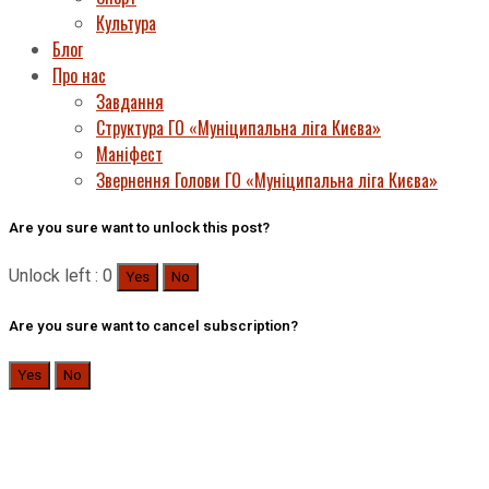
Культура
Блог
Про нас
Завдання
Структура ГО «Муніципальна ліга Києва»
Маніфест
Звернення Голови ГО «Муніципальна ліга Києва»
Are you sure want to unlock this post?
Unlock left : 0
Yes
No
Are you sure want to cancel subscription?
Yes
No