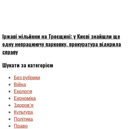
Іржаві мільйони на Троєщині: у Києві знайшли ще
одну непрацюючу парковку, прокуратура відкрила
справу
Шукати за категорією
Без рубрики
Війна
Екологія
Економіка
Здоровʼя
Культура
Політика
Право