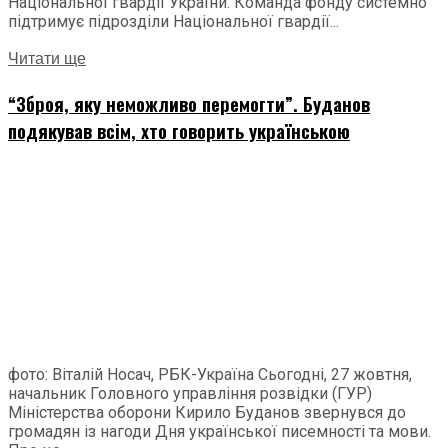
Національної гвардії України. Команда фонду системно
підтримує підрозділи Національної гвардії...
Читати ще
“Зброя, яку неможливо перемогти”. Буданов
подякував всім, хто говорить українською
фото: Віталій Носач, РБК-Україна Сьогодні, 27 жовтня,
начальник Головного управління розвідки (ГУР)
Міністерства оборони Кирило Буданов звернувся до
громадян із нагоди Дня української писемності та мови.