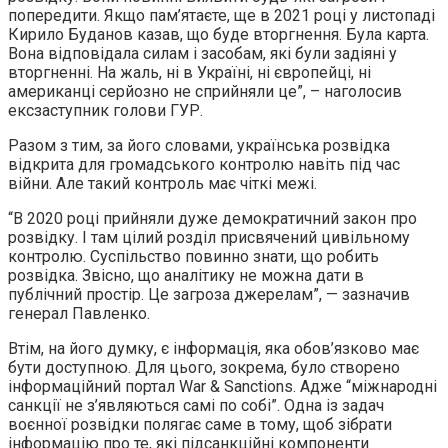
попередити. Якщо пам’ятаєте, ще в 2021 році у листопаді
Кирило Буданов казав, що буде вторгнення. Була карта.
Вона відповідала силам і засобам, які були задіяні у
вторгненні. На жаль, ні в Україні, ні європейці, ні
американці серйозно не сприйняли це”, – наголосив
ексзаступник голови ГУР.
Разом з тим, за його словами, українська розвідка
відкрита для громадського контролю навіть під час
війни. Але такий контроль має чіткі межі.
“В 2020 році прийняли дуже демократичний закон про
розвідку. І там цілий розділ присвячений цивільному
контролю. Суспільство повинно знати, що робить
розвідка. Звісно, що аналітику не можна дати в
публічний простір. Це загроза джерелам”, — зазначив
генерал Павленко.
Втім, на його думку, є інформація, яка обов’язково має
бути доступною. Для цього, зокрема, було створено
інформаційний портал War & Sanctions. Адже “міжнародні
санкції не з’являються самі по собі”. Одна із задач
воєнної розвідки полягає саме в тому, щоб зібрати
інформацію про те, які підсанкційні компоненти