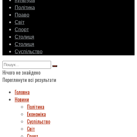
Культура
Політика
Право
Світ
Спорт
Столиця
Столиця
Суспільство
Нічого не знайдено
Переглянути всі результати
Головна
Новини
Політика
Економіка
Суспільство
Світ
Спорт