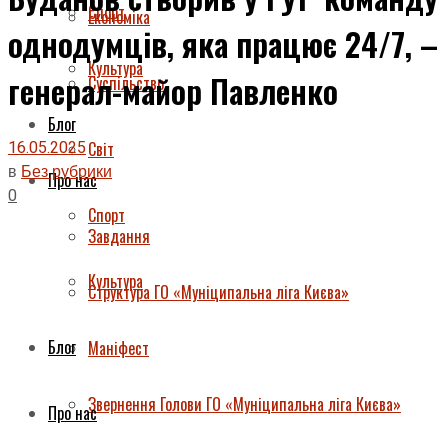
Спорт
Економіка
однодумців, яка працює 24/7, –
Культура
генерал-майор Павленко
Суспільство
Блог
16.05.2025
Світ
в
Без рубрики
Про нас
0
Спорт
Завдання
Культура
Структура ГО «Муніципальна ліга Києва»
Блог
Маніфест
Звернення Голови ГО «Муніципальна ліга Києва»
Про нас