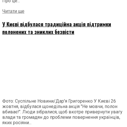
Про це...
Читати ще
У Києві відбулася традиційна акція підтримки
полонених та зниклих безвісти
Фото: Суспільне Новини/Дар'я Григоренко У Києві 26
жовтня, відбулася щонедільна акція "Не мовчи, полон
вбиває!". Люди зібралися, щоб вкотре привернути увагу
влади та громадян до проблеми повернення українців,
яких росіяни...