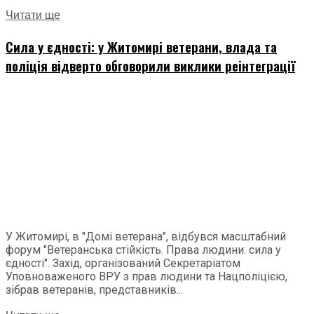
Читати ще
Сила у єдності: у Житомирі ветерани, влада та
поліція відверто обговорили виклики реінтеграції
У Житомирі, в "Домі ветерана", відбувся масштабний
форум "Ветеранська стійкість. Права людини: сила у
єдності". Захід, організований Секретаріатом
Уповноваженого ВРУ з прав людини та Нацполіцією,
зібрав ветеранів, представників...