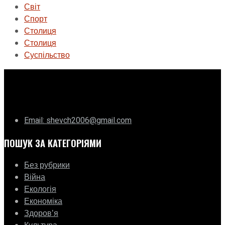
Світ
Спорт
Столиця
Столиця
Суспільство
ГО «Муніципальна ліга Києва»
Email: shevch2006@gmail.com
ПОШУК ЗА КАТЕГОРІЯМИ
Без рубрики
Війна
Екологія
Економіка
Здоровʼя