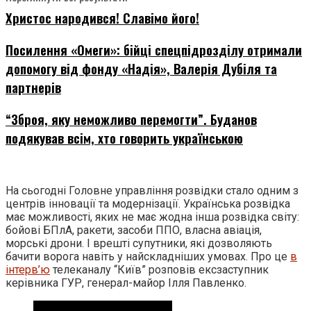
Христос народився! Славімо його!
Посилення «Омеги»: бійці спецпідрозділу отримали
допомогу від фонду «Надія», Валерія Дубіля та
партнерів
“Зброя, яку неможливо перемогти”. Буданов
подякував всім, хто говорить українською
На сьогодні Головне управління розвідки стало одним з
центрів інновації та модернізації. Українська розвідка
має можливості, яких не має жодна інша розвідка світу:
бойові БПлА, ракети, засоби ППО, власна авіація,
морські дрони. І врешті супутники, які дозволяють
бачити ворога навіть у найскладніших умовах. Про це
в
інтерв’ю
телеканалу “Київ” розповів ексзаступник
керівника ГУР, генерал-майор Ілля Павленко.