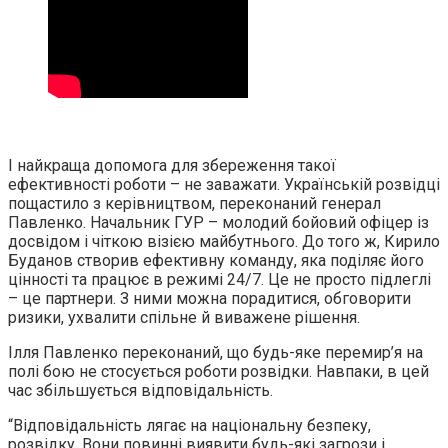
І найкраща допомога для збереження такої
ефективності роботи – не заважати. Українській розвідці
пощастило з керівництвом, переконаний генерал
Павленко. Начальник ГУР – молодий бойовий офіцер із
досвідом і чіткою візією майбутнього. До того ж, Кирило
Буданов створив ефективну команду, яка поділяє його
цінності та працює в режимі 24/7. Це не просто підлеглі
– це партнери. З ними можна порадитися, обговорити
ризики, ухвалити спільне й виважене рішення.
Ілля Павленко переконаний, що будь-яке перемир’я на
полі бою не стосується роботи розвідки. Навпаки, в цей
час збільшується відповідальність.
“Відповідальність лягає на національну безпеку,
розвідку. Вони повинні виявити будь-які загрози і