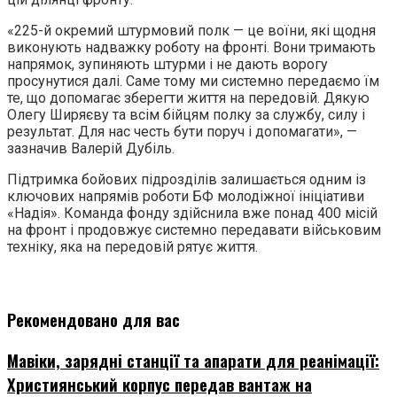
«225-й окремий штурмовий полк — це воїни, які щодня
виконують надважку роботу на фронті. Вони тримають
напрямок, зупиняють штурми і не дають ворогу
просунутися далі. Саме тому ми системно передаємо їм
те, що допомагає зберегти життя на передовій. Дякую
Олегу Ширяєву та всім бійцям полку за службу, силу і
результат. Для нас честь бути поруч і допомагати», —
зазначив Валерій Дубіль.
Підтримка бойових підрозділів залишається одним із
ключових напрямів роботи БФ молодіжної ініціативи
«Надія». Команда фонду здійснила вже понад 400 місій
на фронт і продовжує системно передавати військовим
техніку, яка на передовій рятує життя.
Рекомендовано для вас
Мавіки, зарядні станції та апарати для реанімації:
Християнський корпус передав вантаж на