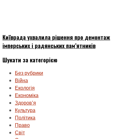
Київрада ухвалила рішення про демонтаж
імперських і радянських пам’ятників
Шукати за категорією
Без рубрики
Війна
Екологія
Економіка
Здоровʼя
Культура
Політика
Право
Світ