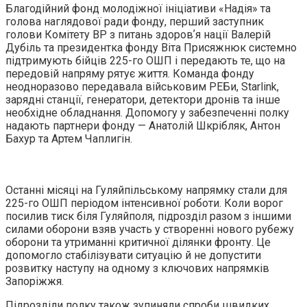
Благодійний фонд молодіжної ініціативи «Надія» та
голова наглядової ради фонду, перший заступник
голови Комітету ВР з питань здоровʼя нації Валерій
Дубіль та президентка фонду Віта Присяжнюк системно
підтримують бійців 225-го ОШП і передають те, що на
передовій напряму рятує життя. Команда фонду
неодноразово передавала військовим РЕБи, Starlink,
зарядні станції, генератори, детектори дронів та інше
необхідне обладнання. Допомогу у забезпеченні полку
надають партнери фонду — Анатолій Шкрібляк, Антон
Бахур та Артем Чаплигін.
Останні місяці на Гуляйпільському напрямку стали для
225-го ОШП періодом інтенсивної роботи. Коли ворог
посилив тиск біля Гуляйполя, підрозділ разом з іншими
силами оборони взяв участь у створенні нового рубежу
оборони та утриманні критичної ділянки фронту. Це
допомогло стабілізувати ситуацію й не допустити
розвитку наступу на одному з ключових напрямків
Запоріжжя.
Підрозділи полку також зупиняли спроби швидких