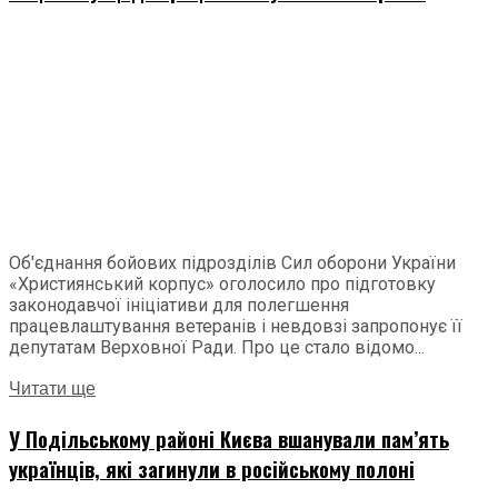
Об'єднання бойових підрозділів Сил оборони України
«Християнський корпус» оголосило про підготовку
законодавчої ініціативи для полегшення
працевлаштування ветеранів і невдовзі запропонує її
депутатам Верховної Ради. Про це стало відомо...
Читати ще
У Подільському районі Києва вшанували пам’ять
українців, які загинули в російському полоні