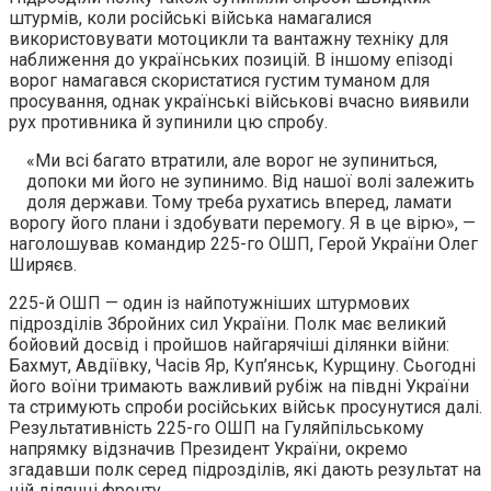
штурмів, коли російські війська намагалися
використовувати мотоцикли та вантажну техніку для
наближення до українських позицій. В іншому епізоді
ворог намагався скористатися густим туманом для
просування, однак українські військові вчасно виявили
рух противника й зупинили цю спробу.
«Ми всі багато втратили, але ворог не зупиниться,
допоки ми його не зупинимо. Від нашої волі залежить
доля держави. Тому треба рухатись вперед, ламати
ворогу його плани і здобувати перемогу. Я в це вірю», —
наголошував командир 225-го ОШП, Герой України Олег
Ширяєв.
225-й ОШП — один із найпотужніших штурмових
підрозділів Збройних сил України. Полк має великий
бойовий досвід і пройшов найгарячіші ділянки війни:
Бахмут, Авдіївку, Часів Яр, Куп’янськ, Курщину. Сьогодні
його воїни тримають важливий рубіж на півдні України
та стримують спроби російських військ просунутися далі.
Результативність 225-го ОШП на Гуляйпільському
напрямку відзначив Президент України, окремо
згадавши полк серед підрозділів, які дають результат на
цій ділянці фронту.