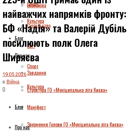
Спорт
Економіка
найважчих напрямків фронту:
Культура
БФ «Надія» та Валерій Дубіль
Суспільство
Блог
посилюють полк Олега
Світ
Ширяєва
Про нас
Спорт
Завдання
19.05.2026
в
Війна
Культура
0
Структура ГО «Муніципальна ліга Києва»
Блог
Маніфест
Звернення Голови ГО «Муніципальна ліга Києва»
Про нас