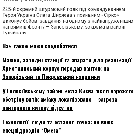
225-й окремий штурмовий полк під командуванням
Героя України Олега Ширяєва з позивним «Сірко»
виконує бойові завдання на одному з найнапруженіших
напрямків фронту — Запорізькому, зокрема в районі
Гуляйполя.
Вам також може сподобатися
Мавіки, зарядні станції та апарати для реанімації:
Християнський корпус передав вантаж на
Запорізький та Покровський напрямки
У Голосіївському районі міста Києва після ворожого
обстрілу витік аміаку локалізовано – загроза
повторного витоку відсутня
Технології, люди та остання точка: як воює
спецпідрозділ “Омега”