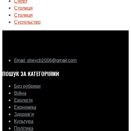
Спорт
Столиця
Столиця
Суспільство
ГО «Муніципальна ліга Києва»
Email: shevch2006@gmail.com
ПОШУК ЗА КАТЕГОРІЯМИ
Без рубрики
Війна
Екологія
Економіка
Здоровʼя
Культура
Політика