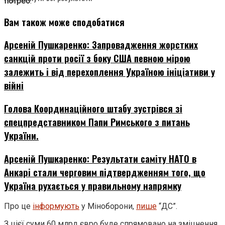
потреб
.
Вам також може сподобатися
Арсеній Пушкаренко: Запровадження жорстких
санкцій проти росії з боку США певною мірою
залежить і від перехоплення Україною ініціативи у
війні
Голова Координаційного штабу зустрівся зі
спецпредставником Папи Римського з питань
України.
Арсеній Пушкаренко: Результати саміту НАТО в
Анкарі стали черговим підтвердженням того, що
Україна рухається у правильному напрямку
Про це
інформують
у Міноборони,
пише
“ДС”.
З цієї суми 60 млрд євро буде спрямовано на зміцнення