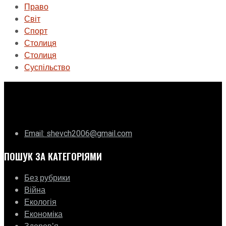
Право
Світ
Спорт
Столиця
Столиця
Суспільство
ГО «Муніципальна ліга Києва»
Email: shevch2006@gmail.com
ПОШУК ЗА КАТЕГОРІЯМИ
Без рубрики
Війна
Екологія
Економіка