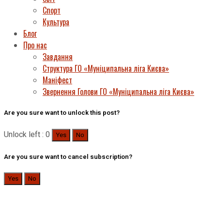
Спорт
Культура
Блог
Про нас
Завдання
Структура ГО «Муніципальна ліга Києва»
Маніфест
Звернення Голови ГО «Муніципальна ліга Києва»
Are you sure want to unlock this post?
Unlock left : 0
Yes
No
Are you sure want to cancel subscription?
Yes
No