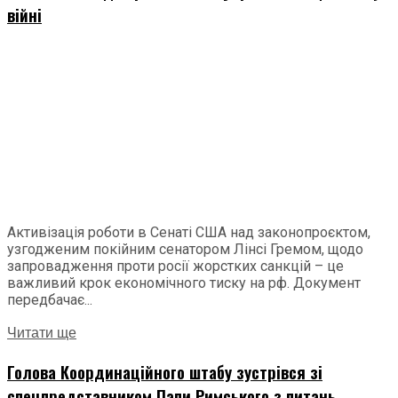
війні
Активізація роботи в Сенаті США над законопроєктом,
узгодженим покійним сенатором Лінсі Гремом, щодо
запровадження проти росії жорстких санкцій – це
важливий крок економічного тиску на рф. Документ
передбачає...
Читати ще
Голова Координаційного штабу зустрівся зі
спецпредставником Папи Римського з питань