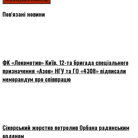
Пов'язані новини
ФК «Локомотив» Київ, 12-та бригада спеціального
призначення «Азов» НГУ та ГО «4308» підписали
меморандум про співпрацю
Сікорський жорстко потролив Орбана радянським
орденом