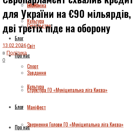
Спорт
Економіка
для України на €90 мільярдів,
Культура
дві третіх піде на оборону
Суспільство
Блог
13.02.2026
Світ
в
Політика
Про нас
0
Спорт
Завдання
Культура
Структура ГО «Муніципальна ліга Києва»
Блог
Маніфест
Звернення Голови ГО «Муніципальна ліга Києва»
Про нас