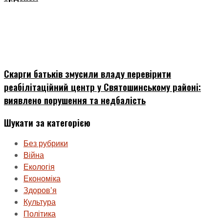
Скарги батьків змусили владу перевірити
реабілітаційний центр у Святошинському районі:
виявлено порушення та недбалість
Шукати за категорією
Без рубрики
Війна
Екологія
Економіка
Здоровʼя
Культура
Політика