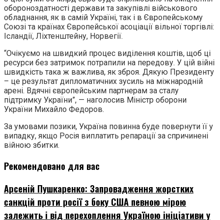
обороноздатності держави та закупівлі військового
обладнання, як в самій Україні, так і в Європейському
Союзі та країнах Європейської асоціації вільної торгівлі:
Ісландії, Ліхтенштейну, Норвегії.
“Очікуємо на швидкий процес виділення коштів, щоб ці
ресурси без затримок потрапили на передову. У цій війні
швидкість така ж важлива, як зброя. Дякую Президенту
– це результат дипломатичних зусиль на міжнародній
арені. Вдячні європейським партнерам за сталу
підтримку України”, — наголосив Міністр оборони
України Михайло Федоров.
За умовами позики, Україна повинна буде повернути її у
випадку, якщо Росія виплатить репарації за спричинені
війною збитки.
Рекомендовано для вас
Арсеній Пушкаренко: Запровадження жорстких
санкцій проти росії з боку США певною мірою
залежить і від перехоплення Україною ініціативи у