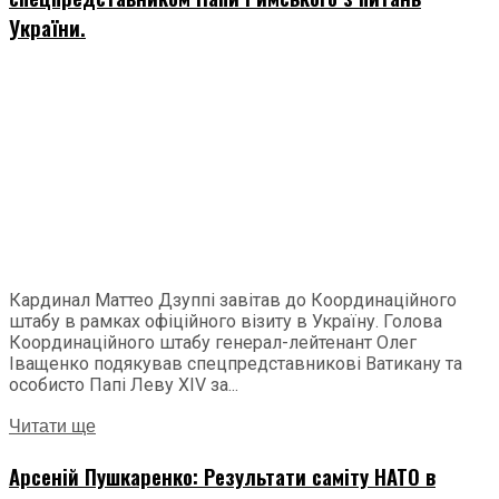
України.
Кардинал Маттео Дзуппі завітав до Координаційного
штабу в рамках офіційного візиту в Україну. Голова
Координаційного штабу генерал-лейтенант Олег
Іващенко подякував спецпредставникові Ватикану та
особисто Папі Леву ХІV за...
Читати ще
Арсеній Пушкаренко: Результати саміту НАТО в