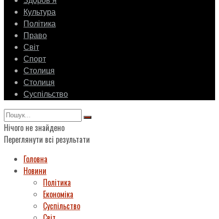
Здоровʼя
Культура
Політика
Право
Світ
Спорт
Столиця
Столиця
Суспільство
Нічого не знайдено
Переглянути всі результати
Головна
Новини
Політика
Економіка
Суспільство
Світ