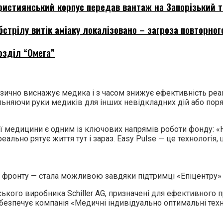
 Християнський корпус передав вантаж на Запорізький 
бстрілу витік аміаку локалізовано – загроза повторног
озділ “Омега”
ично виснажує медика і з часом знижує ефективність реані
ільняючи руки медиків для інших невідкладних дій або поря
ї медицини є одним із ключових напрямів роботи фонду: «Н
ально рятує життя тут і зараз. Easy Pulse — це технологія
ля фронту — стала можливою завдяки підтримці «Епіцентру» 
ського виробника Schiller AG, призначені для ефективного
безпечує компанія «Медичні індивідуально оптимальні техн