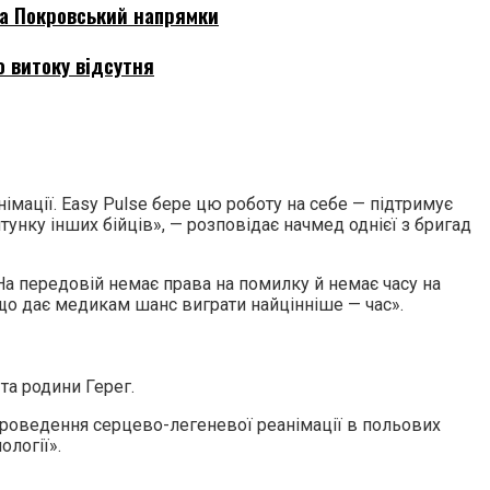
та Покровський напрямки
о витоку відсутня
мації. Easy Pulse бере цю роботу на себе — підтримує
тунку інших бійців», — розповідає начмед однієї з бригад
а передовій немає права на помилку й немає часу на
, що дає медикам шанс виграти найцінніше — час».
та родини Герег.
 проведення серцево-легеневої реанімації в польових
ології».