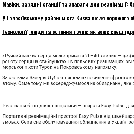
Мавіки, зарядні станції та апарати для реанімації:
У Голосіївському районі міста Києва після ворожого о
Технології, люди та остання точка: як воює спецпідр
«Ручний масаж серця може тривати 20–40 хвилин — це фіз
роботу серця на стабпунктах і в польових реанімаціях, зв
морської піхоти Турок на Покровському напрямку.
За словами Валерія Дубіля, системне посилення фронтово
втому. Саме тому ми зосереджуємося на обладнанні, яке ре
Реалізація благодійної ініціативи — апарати Easy Pulse д
Портативні реанімаційні пристрої Easy Pulse від швейцар
умовах. Сервісне обслуговування обладнання в Україні за