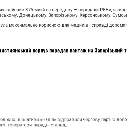
здійснив 375 місій на передову — передали РЕБи, зарядні с
івському, Донецькому, Запорізькому, Херсонському, Сумсь
ула максимально корисною для медиків і справді допомага
 Християнський корпус передав вантаж на Запорізький 
діжної ініціативи «Надія» відправили чергову партію доп
, генератори, зарядні станції,...