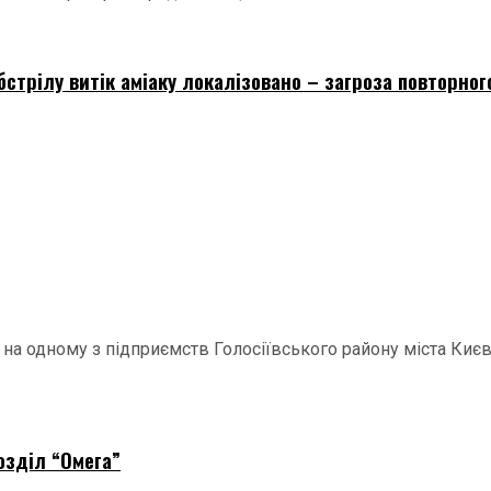
бстрілу витік аміаку локалізовано – загроза повторног
у на одному з підприємств Голосіївського району міста Ки
озділ “Омега”