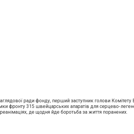
наглядової ради фонду, перший заступник голови Комітету В
мки фронту 315 швейцарських апаратів для серцево-легене
 реанімаціях, де щодня йде боротьба за життя поранених.