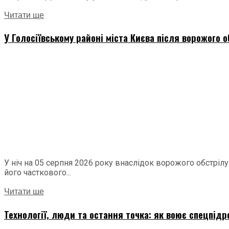
Читати ще
У Голосіївському районі міста Києва після ворожого о
У ніч на 05 серпня 2026 року внаслідок ворожого обстріл
його часткового...
Читати ще
Технології, люди та остання точка: як воює спецпідр