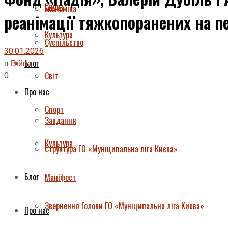
Спорт
Економіка
реанімації тяжкопоранених на п
Культура
Суспільство
30.01.2026
Блог
в
Війна
0
Світ
Про нас
Спорт
Завдання
Культура
Структура ГО «Муніципальна ліга Києва»
Блог
Маніфест
Звернення Голови ГО «Муніципальна ліга Києва»
Про нас