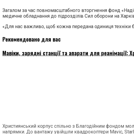
Загалом за час повномасштабного вторгнення фонд «Надія» 
медичне обладнання до підрозділів Сил оборони на Харк
«Для нас важливо, щоб кожна передана одиниця техніки б
Рекомендовано для вас
Мавіки, зарядні станції та апарати для реанімації:
Християнський корпус спільно з Благодійним фондом моло
напрямки. До вантажу увійшли квадрокоптери Mavic, Starlink