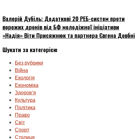
Валерій Дубіль: Додаткові 20 РЕБ-систем проти
ворожих дронів від БФ молодіжної ініціативи
«Надія» Віти Присяжнюк та партнера Євгена Довбні
Шукати за категорією
Без рубрики
Війна
Екологія
Економіка
Здоровʼя
Культура
Політика
Право
Світ
Спорт
Столиця