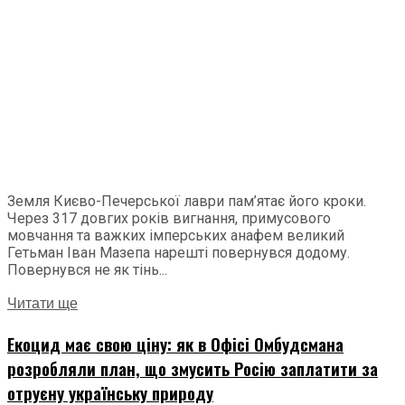
Земля Києво-Печерської лаври пам’ятає його кроки.
Через 317 довгих років вигнання, примусового
мовчання та важких імперських анафем великий
Гетьман Іван Мазепа нарешті повернувся додому.
Повернувся не як тінь...
Читати ще
Екоцид має свою ціну: як в Офісі Омбудсмана
розробляли план, що змусить Росію заплатити за
отруєну українську природу