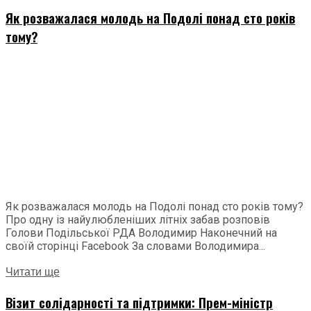
Як розважалася молодь на Подолі понад сто років
тому?
Як розважалася молодь на Подолі понад сто років тому?
Про одну із найулюбленіших літніх забав розповів
Голови Подільської РДА Володимир Наконечний на
своїй сторінці Facebook За словами Володимира...
Читати ще
Візит солідарності та підтримки: Прем-міністр