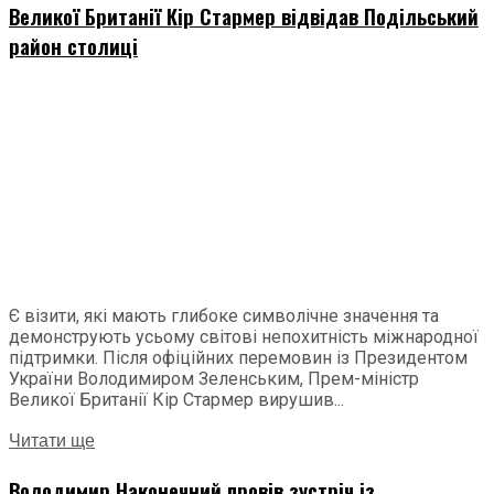
Великої Британії Кір Стармер відвідав Подільський
район столиці
Є візити, які мають глибоке символічне значення та
демонструють усьому світові непохитність міжнародної
підтримки. Після офіційних перемовин із Президентом
України Володимиром Зеленським, Прем-міністр
Великої Британії Кір Стармер вирушив...
Читати ще
Володимир Наконечний провів зустріч із