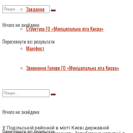
Завдання
Нічого не знайдено
Структура ГО «Муніципальна ліга Києва»
Переглянути всі результати
Маніфест
Звернення Голови ГО «Муніципальна ліга Києва»
Нічого не знайдено
У Подільській районній в місті Києві державній
Переглянути всі результати