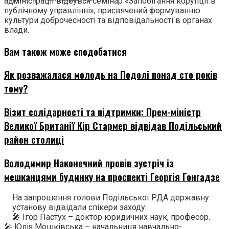
адміністрації відбувся семінар «Запобігання корупції в
публічному управлінні», присвячений формуванню
культури доброчесності та відповідальності в органах
влади.
Вам також може сподобатися
Як розважалася молодь на Подолі понад сто років
тому?
Візит солідарності та підтримки: Прем-міністр
Великої Британії Кір Стармер відвідав Подільський
район столиці
Володимир Наконечний провів зустріч із
мешканцями будинку на проспекті Георгія Гонгадзе
На запрошення голови Подільської РДА державну
установу відвідали спікери заходу:
🎤 Ігор Пастух – доктор юридичних наук, професор.
🎤 Юлія Мошківська – начальниця навчально-