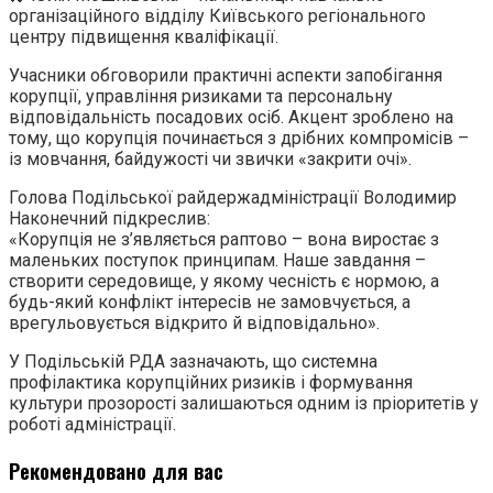
організаційного відділу Київського регіонального
центру підвищення кваліфікації.
Учасники обговорили практичні аспекти запобігання
корупції, управління ризиками та персональну
відповідальність посадових осіб. Акцент зроблено на
тому, що корупція починається з дрібних компромісів –
із мовчання, байдужості чи звички «закрити очі».
Голова Подільської райдержадміністрації Володимир
Наконечний підкреслив:
«Корупція не з’являється раптово – вона виростає з
маленьких поступок принципам. Наше завдання –
створити середовище, у якому чесність є нормою, а
будь-який конфлікт інтересів не замовчується, а
врегульовується відкрито й відповідально».
У Подільській РДА зазначають, що системна
профілактика корупційних ризиків і формування
культури прозорості залишаються одним із пріоритетів у
роботі адміністрації.
Рекомендовано для вас