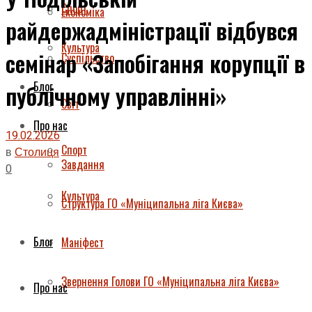
Спорт
Економіка
райдержадміністрації відбувся
Культура
семінар «Запобігання корупції в
Суспільство
Блог
публічному управлінні»
Світ
Про нас
19.02.2026
Спорт
в
Столиця
Завдання
0
Культура
Структура ГО «Муніципальна ліга Києва»
Блог
Маніфест
Звернення Голови ГО «Муніципальна ліга Києва»
Про нас