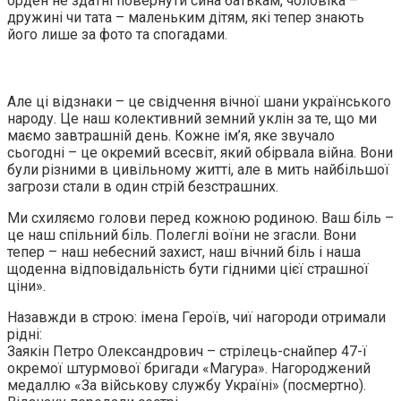
орден не здатні повернути сина батькам, чоловіка –
дружині чи тата – маленьким дітям, які тепер знають
його лише за фото та спогадами.
Але ці відзнаки – це свідчення вічної шани українського
народу. Це наш колективний земний уклін за те, що ми
маємо завтрашній день. Кожне ім’я, яке звучало
сьогодні – це окремий всесвіт, який обірвала війна. Вони
були різними в цивільному житті, але в мить найбільшої
загрози стали в один стрій безстрашних.
Ми схиляємо голови перед кожною родиною. Ваш біль –
це наш спільний біль. Полеглі воїни не згасли. Вони
тепер – наш небесний захист, наш вічний біль і наша
щоденна відповідальність бути гідними цієї страшної
ціни».
Назавжди в строю: імена Героїв, чиї нагороди отримали
рідні:
Заякін Петро Олександрович – стрілець-снайпер 47-ї
окремої штурмової бригади «Магура». Нагороджений
медаллю «За військову службу Україні» (посмертно).