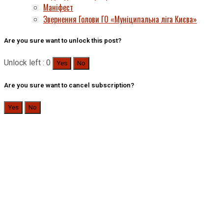
Маніфест
Звернення Голови ГО «Муніципальна ліга Києва»
Are you sure want to unlock this post?
Unlock left : 0
Yes
No
Are you sure want to cancel subscription?
Yes
No