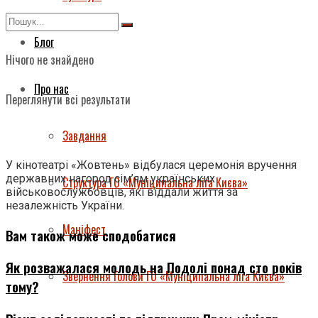
Блог
Нічого не знайдено
Про нас
Переглянути всі результати
Завдання
У кінотеатрі «Жовтень» відбулася церемонія вручення
державних нагород сім’ям українських
Структура ГО «Муніципальна ліга Києва»
військовослужбовців, які віддали життя за
незалежність України.
Маніфест
Вам також може сподобатися
Як розважалася молодь на Подолі понад сто років
Звернення Голови ГО «Муніципальна ліга Києва»
тому?