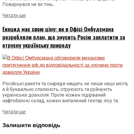
Повернувся не як тінь...
Читати ще
Екоцид має свою ціну: як в Офісі Омбудсмана
розробляли план, що змусить Росію заплатити за
отруєну українську природу
Російські ракети та снаряди нищать не лише наші міста,
а й буквально спалюють, отруюють та руйнують
українське довкілля. Проте кожен підірваний
нафтобазою склад, кожен випалений гектар лісу та...
Читати ще
Залишити відповідь