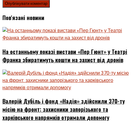
Пов'язані новини
На останньому показі вистави «Пер Гюнт» у Театрі
Франка збиратимуть кошти на захист від дронів
Валерій Дубіль і фонд «Надія» здійснили 370-ту
місію на фронт: захисники запорізького та
харківського напрямків отримали допомогу