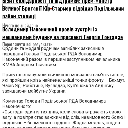
Візит солідарності та підтримки: Прем-міністр
Великої Британії Кір Стармер відвідав Подільський
район столиці
Нічого не знайдено
Володимир Наконечний провів зустріч із
мешканцями будинку на проспекті Георгія Гонгадзе
Переглянути всі результати
Ордени та медалі родичам загиблих захисників
передали Голова Подільської РДА Володимир
Наконечний разом із першим заступником начальника
КМВА Андрієм Ткачовим.
Присутні вшанували хвилиною мовчання пам’ять воїнів,
які пройшли крізь найпекельніші точки фронту – Бахмут,
Часів Яр, Роботине, Вугледар, Куп’янськ та Авдіївку,
захищаючи майбутнє України.
Коментар Голови Подільської РДА Володимира
Наконечного:
«Сьогодні один із тих днів, коли слова втрачають свою
вагу, а повітря стає важким від сліз, невимовного болю і
водночас – безмежної гордості. Жодна медаль, жоден