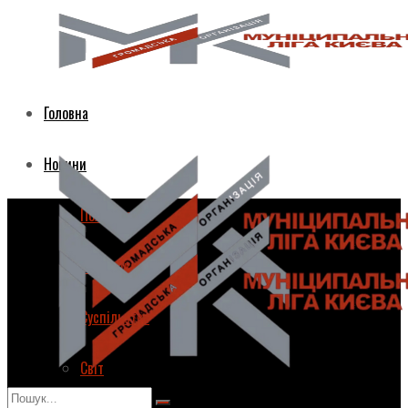
Головна
Новини
Політика
Економіка
Суспільство
Світ
Головна