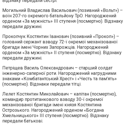
Відзнаку передали сестрі.
Могильний Владислав Васильович (позивний «Вольт») –
воїн 207-го окремого батальйону ТрО. Нагороджений
орденом «За мужність» III ступеня (посмертно). Відзнаку
передали дружині.
Прокопчук Костянтин Іванович (позивний «Прокоп») –
головний сержант взводу 72-ї окремої механізованої
бригади імені Чорних Запорожців. Нагороджений
орденом «За мужність» II ступеня (посмертно). Відзнаку
передали дружині.
Петріщев Василь Олександрович – старший солдат
інженерно-саперної роти. Нагороджений нагрудними
знаками «Комбатантський Хрест» і «Честь та пам’ять»
(посмертно). Відзнаки передали тітці.
Лелет Костянтин Миколайович – капітан (посмертно),
командир протитанкового взводу 30-ї окремої
механізованої бригади імені князя Костянтина
Острозького. Нагороджений орденом «Богдана
Хмельницького» III ступеня (посмертно). Відзнаку
передали батькові.