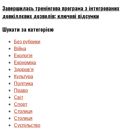
Завершилась тренінгова програма з інтегрованих
довкіллєвих дозволів: ключові підсумки
Шукати за категорією
Без рубрики
Війна
Екологія
Економіка
Здоровʼя
Культура
Політика
Право
Світ
Спорт
Столиця
Столиця
Суспільство