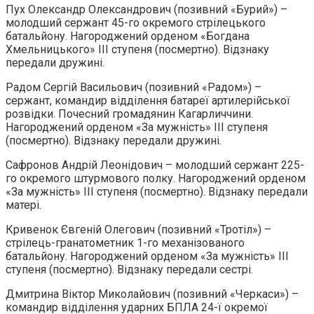
Пух Олександр Олександрович (позивний «Бурий») –
молодший сержант 45-го окремого стрілецького
батальйону. Нагороджений орденом «Богдана
Хмельницького» III ступеня (посмертно). Відзнаку
передали дружині.
Радом Сергій Васильович (позивний «Радом») –
сержант, командир відділення батареї артилерійської
розвідки. Почесний громадянин Кагарличчини.
Нагороджений орденом «За мужність» III ступеня
(посмертно). Відзнаку передали дружині.
Сафронов Андрій Леонідович – молодший сержант 225-
го окремого штурмового полку. Нагороджений орденом
«За мужність» III ступеня (посмертно). Відзнаку передали
матері.
Кривенок Євгеній Олегович (позивний «Тротіл») –
стрілець-гранатометник 1-го механізованого
батальйону. Нагороджений орденом «За мужність» III
ступеня (посмертно). Відзнаку передали сестрі.
Дмитрина Віктор Миколайович (позивний «Черкаси») –
командир відділення ударних БПЛА 24-ї окремої