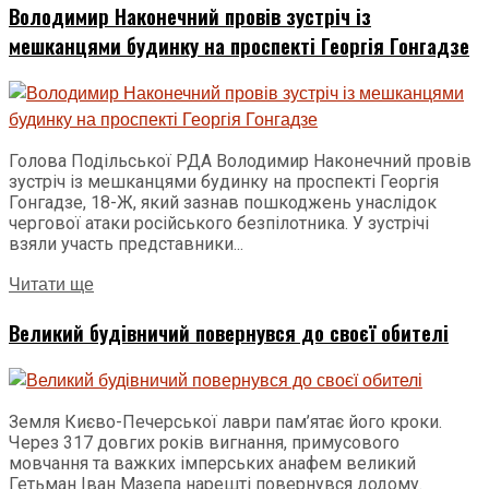
Володимир Наконечний провів зустріч із
мешканцями будинку на проспекті Георгія Гонгадзе
Голова Подільської РДА Володимир Наконечний провів
зустріч із мешканцями будинку на проспекті Георгія
Гонгадзе, 18-Ж, який зазнав пошкоджень унаслідок
чергової атаки російського безпілотника. У зустрічі
взяли участь представники...
Читати ще
Великий будівничий повернувся до своєї обителі
Земля Києво-Печерської лаври пам’ятає його кроки.
Через 317 довгих років вигнання, примусового
мовчання та важких імперських анафем великий
Гетьман Іван Мазепа нарешті повернувся додому.