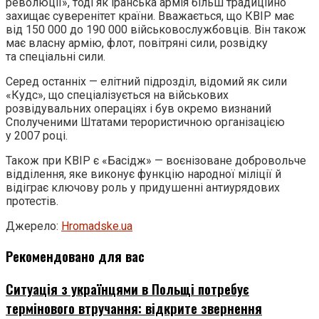
революції», тоді як іранська армія більш традиційно
захищає суверенітет країни. Вважається, що КВІР має
від 150 000 до 190 000 військовослужбовців. Він також
має власну армію, флот, повітряні сили, розвідку
та спеціальні сили.
Серед останніх — елітний підрозділ, відомий як сили
«Кудс», що спеціалізується на військових
розвідувальних операціях і був окремо визнаний
Сполученими Штатами терористичною організацією
у 2007 році.
Також при КВІР є «Басідж» — воєнізоване добровольче
відділення, яке виконує функцію народної міліції й
відіграє ключову роль у придушенні антиурядових
протестів.
Джерело:
Нromadske.ua
Рекомендовано для вас
Ситуація з українцями в Польщі потребує
термінового втручання: відкрите звернення