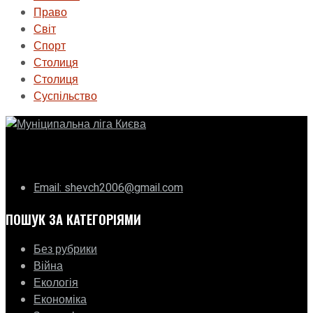
Право
Світ
Спорт
Столиця
Столиця
Суспільство
ГО «Муніципальна ліга Києва»
Email: shevch2006@gmail.com
ПОШУК ЗА КАТЕГОРІЯМИ
Без рубрики
Війна
Екологія
Економіка