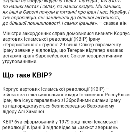
Україна не забуде жоден із тисяч “шахедів“, які б’ють
по наших містах і селах, по наших людях. Ми бачимо,
як інші в Європі почули в питанні про Іран і нас, Україну, і
тих європейців, які закликали до більшої активності,
до більшої принциповості, і самих іранців»,
— сказав він.
Міністри закордонних справ домовилися визнати Корпус
вартових Ісламської революції (КВІР) Ірану
«терористичною» групою 29 січня. Спікер парламенту
Ірану заявив у відповідь, що Тегеран відтепер вважає
всі армії країн Європейського Союзу терористичними
угрупованнями.
Що таке КВІР?
Корпус вартових Ісламської революції (КВІР) —
військова гілка виконавчої влади Ісламської Республіки
Іран, яка існує паралельно зі Збройними силами Ірану
та підпорядковується безпосередньо Верховному
лідеру Алі Хаменеї.
КВІР був сформований у 1979 році після Ісламської
революції в Ірані й відповідає за «захист звершень