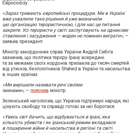
Євросоюзу.
«Зараз тривають європейські процедури. Ми в Україні
вже ухвалили таке рішення й уже визначили
цю організацію терористичною, і для нас це питання
закрите. Усі терористи у світі заслуговують на однакове
ставлення і засудження — жоден не повинен виграти»
, —
заявив президент.
Міністр закордонних справ України Андрій Сибіга
зазначив, що політика терору Ірану всередині
та за межами своїх кордонів призвела до тисяч смертей
від утисків, безпілотників Shahed в Україні та насильства
в інших країнах.
«Ми вирішили називати речі своїми
іменами»
, —
пояснив
міністр.
Зеленський наголосив, що Україна підтримує народи, які
цінують свободу та справді готові за неї боротися.
«Увесь світ бачить, що відбувається в Ірані, яка
кількість убивств і як іранський режим вкладався
в поширення війни й насильства в регіоні та світі.