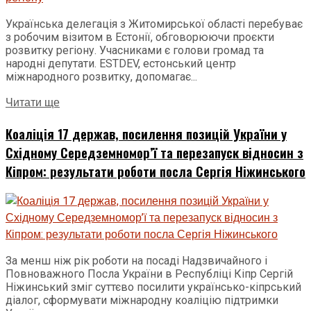
Українська делегація з Житомирської області перебуває
з робочим візитом в Естонії, обговорюючи проєкти
розвитку регіону. Учасниками є голови громад та
народні депутати. ESTDEV, естонський центр
міжнародного розвитку, допомагає...
Читати ще
Коаліція 17 держав, посилення позицій України у
Східному Середземномор’ї та перезапуск відносин з
Кіпром: результати роботи посла Сергія Ніжинського
За менш ніж рік роботи на посаді Надзвичайного і
Повноважного Посла України в Республіці Кіпр Сергій
Ніжинський зміг суттєво посилити українсько-кіпрський
діалог, сформувати міжнародну коаліцію підтримки