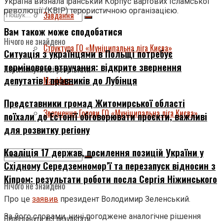
Україна визнала іранський Корпус вартових Ісламської
революції (КВІР) терористичною організацією.
Завдання
Вам також може сподобатися
Нічого не знайдено
Структура ГО «Муніципальна ліга Києва»
Ситуація з українцями в Польщі потребує
термінового втручання: відкрите звернення
Переглянути всі результати
депутатів і правників до Лубінця
Маніфест
Представники громад Житомирської області
Звернення Голови ГО «Муніципальна ліга Києва»
поїхали до Естонії обговорювати проєкти, важливі
для розвитку регіону
Коаліція 17 держав, посилення позицій України у
Східному Середземномор’ї та перезапуск відносин з
Кіпром: результати роботи посла Сергія Ніжинського
Нічого не знайдено
Про це
заявив
президент Володимир Зеленський.
За його словами, нині погоджене аналогічне рішення
Переглянути всі результати