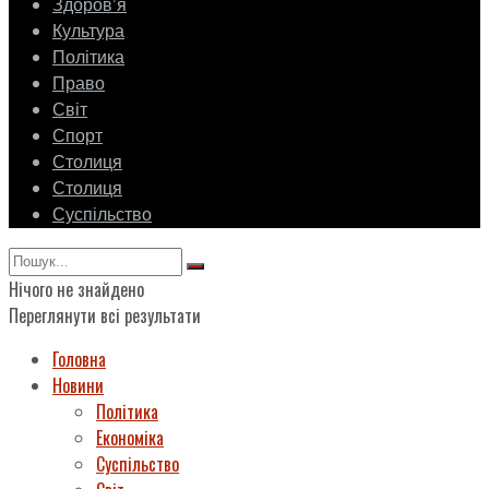
Здоровʼя
Культура
Політика
Право
Світ
Спорт
Столиця
Столиця
Суспільство
Нічого не знайдено
Переглянути всі результати
Головна
Новини
Політика
Економіка
Суспільство