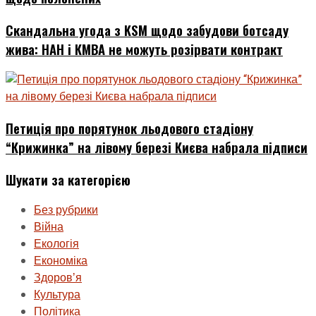
Скандальна угода з KSM щодо забудови ботсаду
жива: НАН і КМВА не можуть розірвати контракт
Петиція про порятунок льодового стадіону
“Крижинка” на лівому березі Києва набрала підписи
Шукати за категорією
Без рубрики
Війна
Екологія
Економіка
Здоровʼя
Культура
Політика