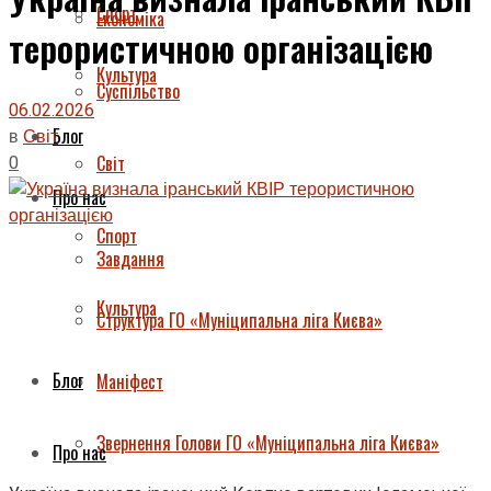
Спорт
Економіка
терористичною організацією
Культура
Суспільство
06.02.2026
Блог
в
Світ
0
Світ
Про нас
Спорт
Завдання
Культура
Структура ГО «Муніципальна ліга Києва»
Блог
Маніфест
Звернення Голови ГО «Муніципальна ліга Києва»
Про нас