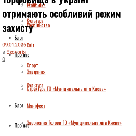
Спорт
Економіка
отримають особливий режим
Культура
захисту
Суспільство
Блог
09.01.2026
Світ
в
Екологія
Про нас
0
Спорт
Завдання
Культура
Структура ГО «Муніципальна ліга Києва»
Блог
Маніфест
Звернення Голови ГО «Муніципальна ліга Києва»
Про нас