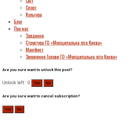
Світ
Спорт
Культура
Блог
Про нас
Завдання
Структура ГО «Муніципальна ліга Києва»
Маніфест
Звернення Голови ГО «Муніципальна ліга Києва»
Are you sure want to unlock this post?
Unlock left : 0
Yes
No
Are you sure want to cancel subscription?
Yes
No