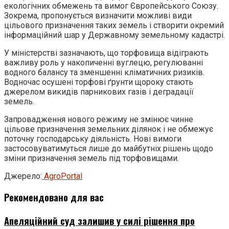
екологічних обмежень та вимог Європейського Союзу.
Зокрема, пропонується визначити можливі види
цільового призначення таких земель і створити окремий
інформаційний шар у Державному земельному кадастрі.
У міністерстві зазначають, що торфовища відіграють
важливу роль у накопиченні вуглецю, регулюванні
водного балансу та зменшенні кліматичних ризиків.
Водночас осушені торфові ґрунти щороку стають
джерелом викидів парникових газів і деградації
земель.
Запровадження нового режиму не змінює чинне
цільове призначення земельних ділянок і не обмежує
поточну господарську діяльність. Нові вимоги
застосовуватимуться лише до майбутніх рішень щодо
зміни призначення земель під торфовищами.
Джерело:
AgroPortal
Рекомендовано для вас
Апеляційний суд залишив у силі рішення про