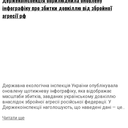
Держекоінспекція оприлюднила оновлену
інфографіку про збитки довкіллю від збройної
агресії рф
Державна екологічна інспекція України опублікувала
оновлену щотижневу інфографіку, яка відображає
масштаби збитків, завданих українському довкіллю
внаслідок збройної агресії російської федерації. У
Держекоінспекції наголошують, що наведені дані — це...
Читати ще