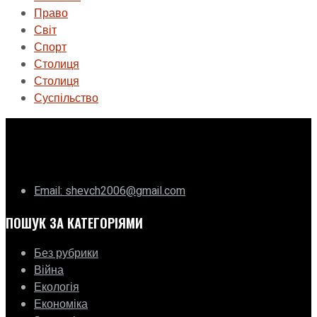
Право
Світ
Спорт
Столиця
Столиця
Суспільство
ГО «Муніципальна ліга Києва»
Email: shevch2006@gmail.com
ПОШУК ЗА КАТЕГОРІЯМИ
Без рубрики
Війна
Екологія
Економіка