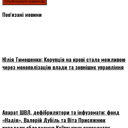
Пов'язані новини
Юлія Тимошенко: Корупція на крові стала можливою
через монополізацію влади та зовнішнє управління
Апарат ШВЛ, дефібрилятори та інфузомати: фонд
«Надія», Валерій Дубіль та Віта Присяжнюк
передали обладнання Київському онкоцентру