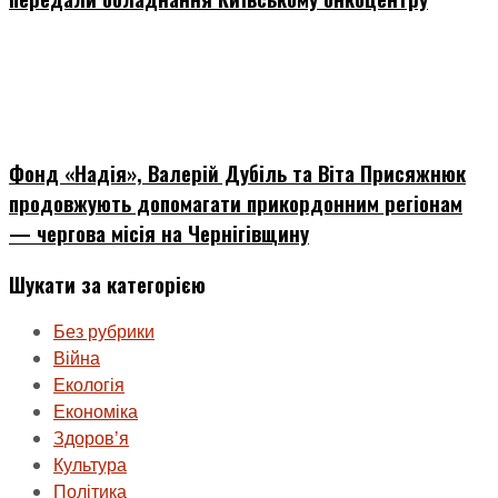
Фонд «Надія», Валерій Дубіль та Віта Присяжнюк
продовжують допомагати прикордонним регіонам
— чергова місія на Чернігівщину
Шукати за категорією
Без рубрики
Війна
Екологія
Економіка
Здоровʼя
Культура
Політика