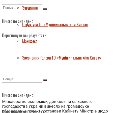
Завдання
Нічого не знайдено
Структура ГО «Муніципальна ліга Києва»
Переглянути всі результати
Маніфест
Звернення Голови ГО «Муніципальна ліга Києва»
Нічого не знайдено
Міністерство економіки, довкілля та сільського
господарства України винесло на громадське
обговорення проєкт постанови Кабінету Міністрів щодо
Переглянути всі результати