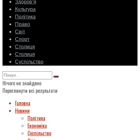
Здоровʼя
Культура
Політика
Право
Світ
Спорт
Столиця
Столиця
Суспільство
Нічого не знайдено
Переглянути всі результати
Головна
Новини
Політика
Економіка
Суспільство