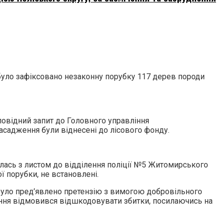
 було зафіксовано незаконну порубку 117 дерев породи
повідний запит до Головного управління
асадження були віднесені до лісового фонду.
улась з листом до відділення поліції №5 Житомирського
ї порубки, не встановлені.
 було пред’явлено претензію з вимогою добровільного
ння відмовився відшкодовувати збитки, посилаючись на