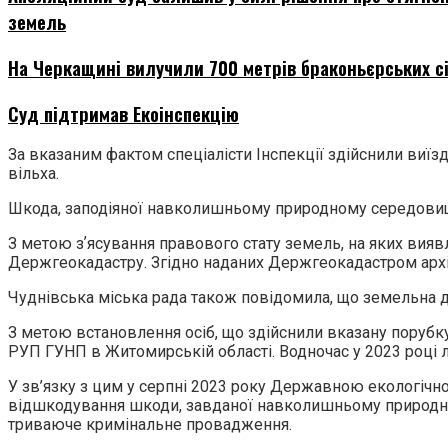
земель
На Черкащині вилучили 700 метрів браконьєрських с
Суд підтримав Екоінспекцію
За вказаним фактом спеціалісти Інспекції здійснили виї
вільха.
Шкода, заподіяної навколишньому природному середовищу
З метою зʼясування правового стату земель, на яких вияв
Держгеокадастру. Згідно наданих Держгеокадастром архів
Чуднівська міська рада також повідомила, що земельна д
З метою встановлення осіб, що здійснили вказану порубку
РУП ГУНП в Житомирській області. Водночас у 2023 році л
У зв’язку з цим у серпні 2023 року Державною екологічн
відшкодування шкоди, завданої навколишньому природно
триваюче кримінальне провадження.