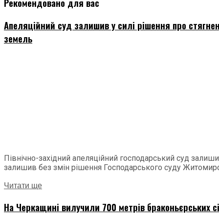
Рекомендовано для вас
Апеляційний суд залишив у силі рішення про стягненн
земель
Північно-західний апеляційний господарський суд залиши
залишив без змін рішення Господарського суду Житомирсь
Читати ще
На Черкащині вилучили 700 метрів браконьєрських с