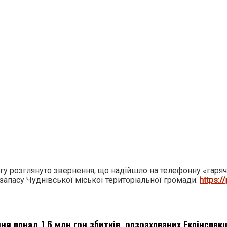
у розглянуто звернення, що надійшло на телефонну «гарячу
апасу Чуднівської міської територіальної громади.
https:/
я понад 1,6 млн грн збитків, розрахованих Екоінспекц