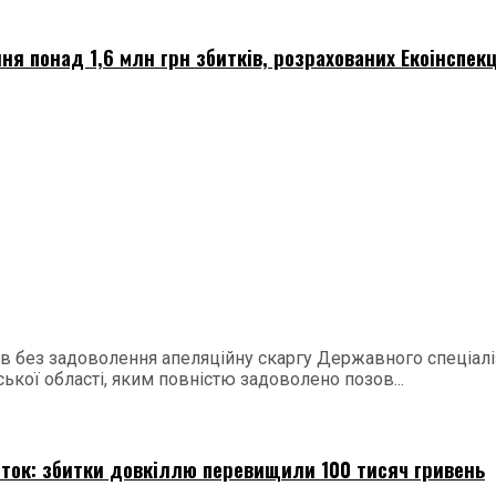
я понад 1,6 млн грн збитків, розрахованих Екоінспекц
в без задоволення апеляційну скаргу Державного спеціалі
кої області, яким повністю задоволено позов...
іток: збитки довкіллю перевищили 100 тисяч гривень