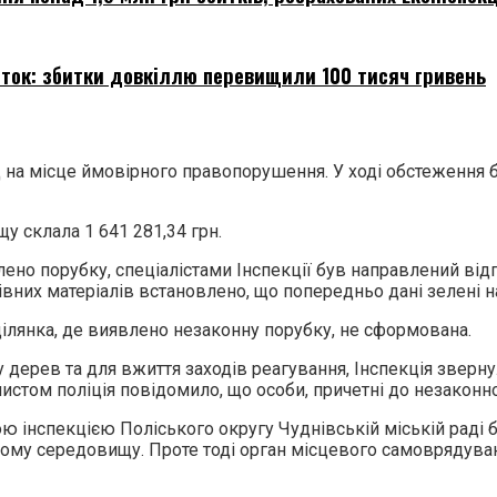
іток: збитки довкіллю перевищили 100 тисяч гривень
зд на місце ймовірного правопорушення. У ході обстеження
 склала 1 641 281,34 грн.
лено порубку, спеціалістами Інспекції був направлений від
них матеріалів встановлено, що попередньо дані зелені н
ілянка, де виявлено незаконну порубку, не сформована.
 дерев та для вжиття заходів реагування, Інспекція зверн
истом поліція повідомило, що особи, причетні до незаконно
ою інспекцією Поліського округу Чуднівській міській раді
му середовищу. Проте тоді орган місцевого самоврядува