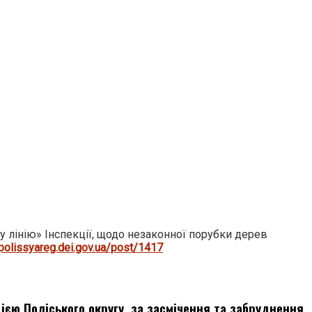
 лінію» Інспекції, щодо незаконної порубки дерев
/polissyareg.dei.gov.ua/post/1417
ією Поліського округу, за засмічення та забруднення