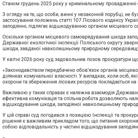
Станом грудень 2025 року у кримінальному провадженні ос
З огляду на те, що особи, винні у незаконній порубці, не 
застосування положень статті 107 Лісового кодексу України
заподіянні, підлягає відшкодуванню органом місцевого са
Оскільки органом місцевого самоврядування шкода запод
Державної екологічної інспекції Поліського округу звер
шкоди, завданої навколишньому природному середовищ
У квітні 2026 року суд задовольнив позов прокуратури що
«Законодавством передбачено обов’язок органів місцево
ділянках комунальної власності. У випадках, коли осіб, 
охорони та збереження лісових ресурсів покладається на
Важливою у таких справах є належна взаємодія Державно
ефективна комунікація та спільна робота дозволяють нал
відшкодування шкоди, заподіяної навколишньому приро
У цій справі суд погодився з позицією Інспекції та прок
рішення є важливим прикладом того, що питання охорони 
собою відповідальність у частині відшкодування заподія