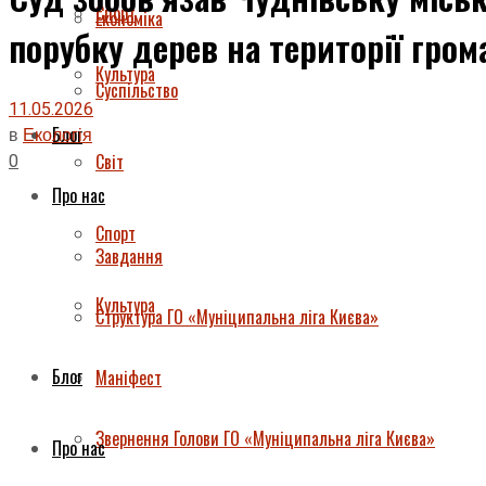
Спорт
Економіка
порубку дерев на території гро
Культура
Суспільство
11.05.2026
Блог
в
Екологія
0
Світ
Про нас
Спорт
Завдання
Культура
Структура ГО «Муніципальна ліга Києва»
Блог
Маніфест
Звернення Голови ГО «Муніципальна ліга Києва»
Про нас