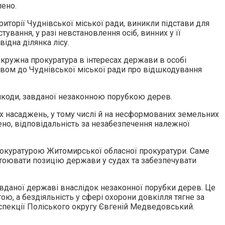
лено.
ериторії Чуднівської міської ради, виникли підстави для
ування, у разі невстановлення осіб, винних у її
ідна ділянка лісу.
кружна прокуратура в інтересах держави в особі
овом до Чуднівської міської ради про відшкодування
 шкоди, завданої незаконною порубкою дерев.
х насаджень, у тому числі й на несформованих земельних
лено, відповідальність за незабезпечення належної
прокуратурою Житомирської обласної прокуратури. Саме
тоювати позицію держави у судах та забезпечувати
завданої державі внаслідок незаконної порубки дерев. Це
, а бездіяльність у сфері охорони довкілля тягне за
спекції Поліського округу Євгеній Медведовський.