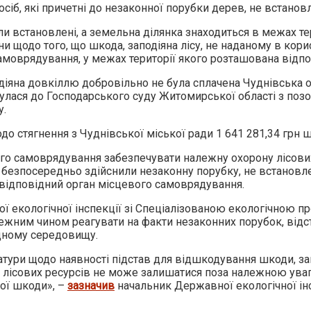
іб, які причетні до незаконної порубки дерев, не встанов
були встановлені, а земельна ділянка знаходиться в межах т
 щодо того, що шкода, заподіяна лісу, не наданому в корист
моврядування, у межах території якого розташована відпов
іяна довкіллю добровільно не була сплачена Чуднівська о
нулася до Господарського суду Житомирської області з поз
у.
до стягнення з Чуднівської міської ради 1 641 281,34 грн
го самоврядування забезпечувати належну охорону лісови
які безпосередньо здійснили незаконну порубку, не встанов
 відповідний орган місцевого самоврядування.
ї екологічної інспекції зі Спеціалізованою екологічною 
ежним чином реагувати на факти незаконних порубок, відс
дному середовищу.
уратури щодо наявності підстав для відшкодування шкоди, 
лісових ресурсів не може залишатися поза належною увагою
ної шкоди», –
зазначив
начальник Державної екологічної ін