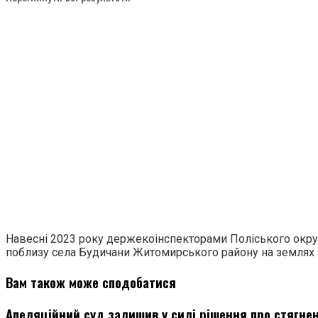
Навесні 2023 року держекоінспекторами Поліського округ
поблизу села Будичани Житомирського району на землях з
Вам також може сподобатися
Апеляційний суд залишив у силі рішення про стягненн