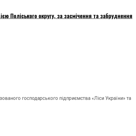
ією Поліського округу, за засмічення та забруднення
зованого господарського підприємства «Ліси України» та