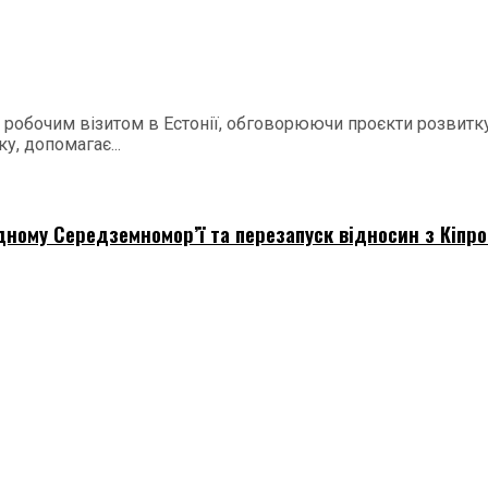
 робочим візитом в Естонії, обговорюючи проєкти розвитку
у, допомагає...
дному Середземномор’ї та перезапуск відносин з Кіпр