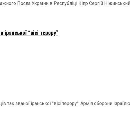
ажного Посла України в Республіці Кіпр Сергій Ніжинський 
в іранської “вісі терору”
в так званої іранської "вісі терору". Армія оборони Ізраїл