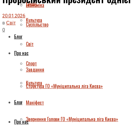
Спорт
Економіка
20.01.2026
Культура
в
Світ
Суспільство
0
Блог
Світ
Про нас
Спорт
Завдання
Культура
Структура ГО «Муніципальна ліга Києва»
Блог
Маніфест
Звернення Голови ГО «Муніципальна ліга Києва»
Про нас