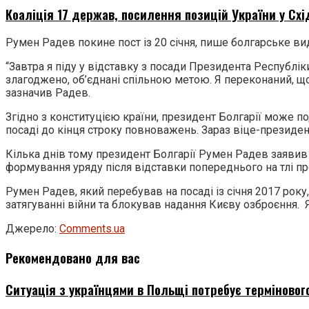
Коаліція 17 держав, посилення позицій України у Схі
Румен Радев покине пост із 20 січня, пише болгарське ви
“Завтра я піду у відставку з посади Президента Республіки
злагоджено, об’єднані спільною метою. Я переконаний, що 
зазначив Радев.
Згідно з конституцією країни, президент Болгарії може п
посаді до кінця строку повноважень. Зараз віце-президент
Кілька днів тому президент Болгарії Румен Радев заявив 
формування уряду після відставки попереднього на тлі про
Румен Радев, який перебував на посаді із січня 2017 ро
затягуванні війни та блокував надання Києву озброєння. 
Джерело:
Comments.ua
Рекомендовано для вас
Ситуація з українцями в Польщі потребує термінового