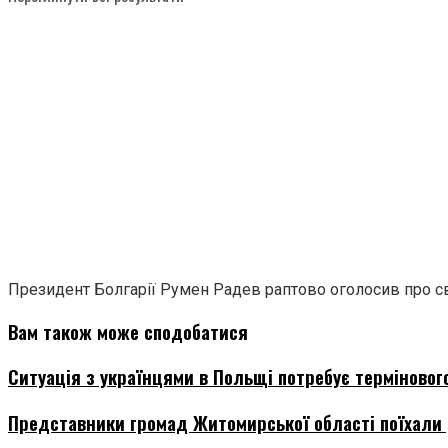
Президент Болгарії Румен Радев раптово оголосив про сво
Вам також може сподобатися
Ситуація з українцями в Польщі потребує термінового
Представники громад Житомирської області поїхали д