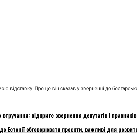
ю відставку. Про це він сказав у зверненні до болгарсько
 втручання: відкрите звернення депутатів і правників
о Естонії обговорювати проєкти, важливі для розвитк