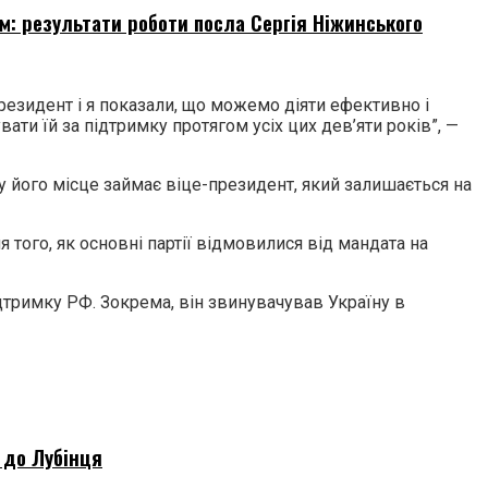
ом: результати роботи посла Сергія Ніжинського
-президент і я показали, що можемо діяти ефективно і
ати їй за підтримку протягом усіх цих дев’яти років”, —
ку його місце займає віце-президент, який залишається на
того, як основні партії відмовилися від мандата на
дтримку РФ. Зокрема, він звинувачував Україну в
 до Лубінця