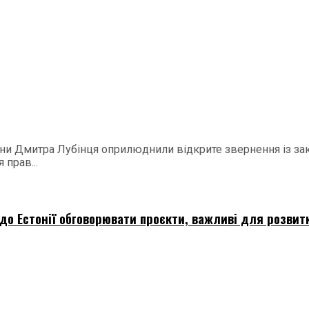
и Дмитра Лубінця оприлюднили відкрите звернення із закл
прав...
о Естонії обговорювати проєкти, важливі для розвитк