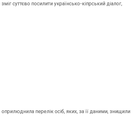
зміг суттєво посилити українсько-кіпрський діалог,
ю оприлюднила перелік осіб, яких, за її даними, знищили