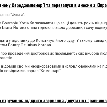
дному Середземномор’ї та перезапуск відносин з Кіпр
дання “Факти”.
 Болгарія. Хотів би зазначити, що за ці дев’ять років віце
Іліана Йотова стане гідною главою держави, і хочу подякув
одати у відставку до Конституційного суду. У такому випад
ом Болгарії є Іліана Йотова.
про проведення дострокових парламентських виборів після 
тестів.
ку, відомий своїми неодноразовими висловлюваннями на пі
Як повідомляв портал “Коментарі”
 втручання: відкрите звернення депутатів і правників