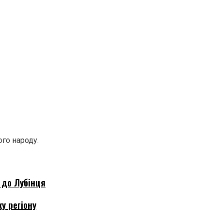
го народу.
 до Лубінця
у регіону