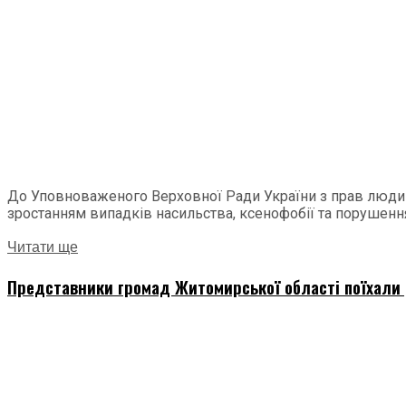
До Уповноваженого Верховної Ради України з прав людин
зростанням випадків насильства, ксенофобії та порушення 
Читати ще
Представники громад Житомирської області поїхали д