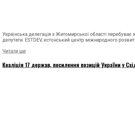
Українська делегація з Житомирської області перебуває з
депутати. ESTDEV, естонський центр міжнародного розвитк
Читати ще
Коаліція 17 держав, посилення позицій України у Схі