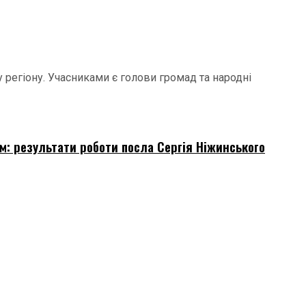
 регіону. Учасниками є голови громад та народні
ом: результати роботи посла Сергія Ніжинського