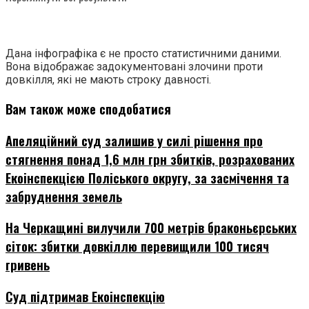
Дана інфографіка є не просто статистичними даними.
Вона відображає задокументовані злочини проти
довкілля, які не мають строку давності.
Вам також може сподобатися
Апеляційний суд залишив у силі рішення про
стягнення понад 1,6 млн грн збитків, розрахованих
Екоінспекцією Поліського округу, за засмічення та
забруднення земель
На Черкащині вилучили 700 метрів браконьєрських
сіток: збитки довкіллю перевищили 100 тисяч
гривень
Суд підтримав Екоінспекцію