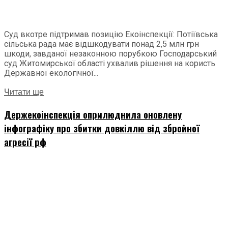
Суд вкотре підтримав позицію Екоінспекції: Потіївська
сільська рада має відшкодувати понад 2,5 млн грн
шкоди, завданої незаконною порубкою Господарський
суд Житомирської області ухвалив рішення на користь
Державної екологічної...
Читати ще
Держекоінспекція оприлюднила оновлену
інфографіку про збитки довкіллю від збройної
агресії рф