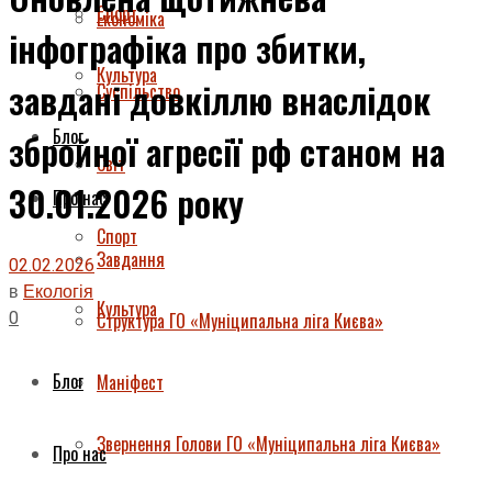
Спорт
Економіка
інфографіка про збитки,
Культура
завдані довкіллю внаслідок
Суспільство
Блог
збройної агресії рф станом на
Світ
30.01.2026 року
Про нас
Спорт
Завдання
02.02.2026
в
Екологія
Культура
0
Структура ГО «Муніципальна ліга Києва»
Блог
Маніфест
Звернення Голови ГО «Муніципальна ліга Києва»
Про нас