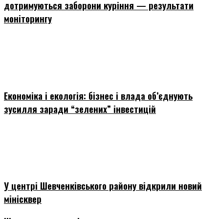
дотримуються заборони куріння — результати
моніторингу
Економіка і екологія: бізнес і влада об’єднують
зусилля заради “зелених” інвестицій
У центрі Шевченківського району відкрили новий
мінісквер