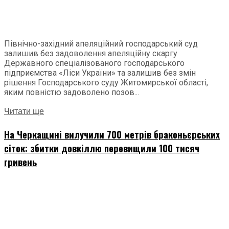
Північно-західний апеляційний господарський суд
залишив без задоволення апеляційну скаргу
Державного спеціалізованого господарського
підприємства «Ліси України» та залишив без змін
рішення Господарського суду Житомирської області,
яким повністю задоволено позов...
Читати ще
На Черкащині вилучили 700 метрів браконьєрських
сіток: збитки довкіллю перевищили 100 тисяч
гривень