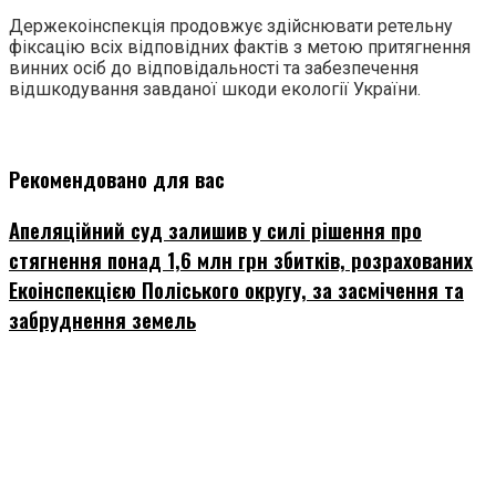
Держекоінспекція продовжує здійснювати ретельну
фіксацію всіх відповідних фактів з метою притягнення
винних осіб до відповідальності та забезпечення
відшкодування завданої шкоди екології України.
Рекомендовано для вас
Апеляційний суд залишив у силі рішення про
стягнення понад 1,6 млн грн збитків, розрахованих
Екоінспекцією Поліського округу, за засмічення та
забруднення земель