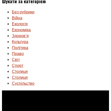
Шукати за категорією
Без рубрики
Війна
Екологія
Економіка
Здоровʼя
Культура
Політика
Право
Світ
Спорт
Столиця
Столиця
Суспільство
ГО «Муніципальна ліга Києва»