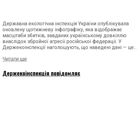
Державна екологічна інспекція України опублікувала
оновлену щотижневу інфографіку, яка відображає
масштаби збитків, завданих українському довкіллю
внаслідок збройної агресії російської федерації. У
Держекоінспекції наголошують, що наведені дані — це...
Читати ще
Держекоінспекція повідомляє