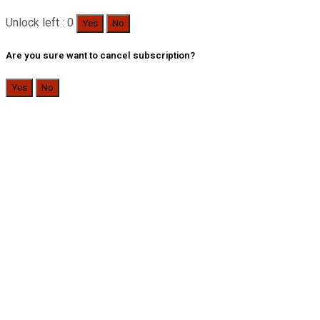
Unlock left : 0
Yes
No
Are you sure want to cancel subscription?
Yes
No