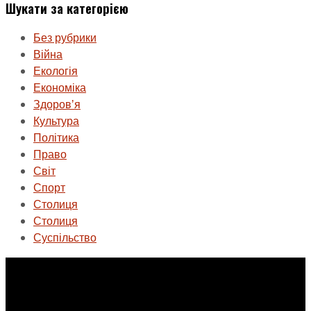
Шукати за категорією
Без рубрики
Війна
Екологія
Економіка
Здоровʼя
Культура
Політика
Право
Світ
Спорт
Столиця
Столиця
Суспільство
ГО «Муніципальна ліга Києва»