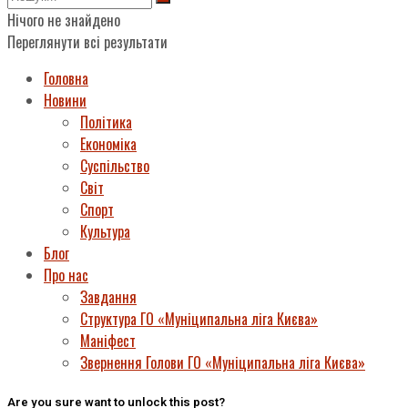
Нічого не знайдено
Переглянути всі результати
Головна
Новини
Політика
Економіка
Суспільство
Світ
Спорт
Культура
Блог
Про нас
Завдання
Структура ГО «Муніципальна ліга Києва»
Маніфест
Звернення Голови ГО «Муніципальна ліга Києва»
Are you sure want to unlock this post?