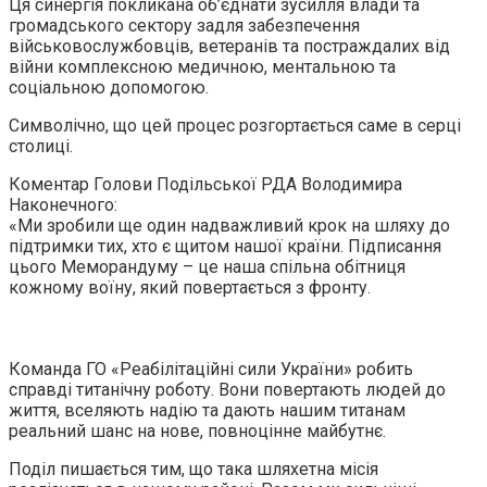
Ця синергія покликана об’єднати зусилля влади та
громадського сектору задля забезпечення
військовослужбовців, ветеранів та постраждалих від
війни комплексною медичною, ментальною та
соціальною допомогою.
Символічно, що цей процес розгортається саме в серці
столиці.
Коментар Голови Подільської РДА Володимира
Наконечного:
«Ми зробили ще один надважливий крок на шляху до
підтримки тих, хто є щитом нашої країни. Підписання
цього Меморандуму – це наша спільна обітниця
кожному воїну, який повертається з фронту.
Команда ГО «Реабілітаційні сили України» робить
справді титанічну роботу. Вони повертають людей до
життя, вселяють надію та дають нашим титанам
реальний шанс на нове, повноцінне майбутнє.
Поділ пишається тим, що така шляхетна місія