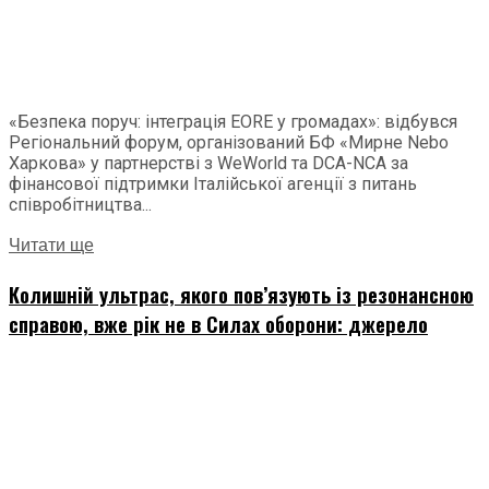
«Безпека поруч: інтеграція EORE у громадах»: відбувся
Регіональний форум, організований БФ «Мирне Nebo
Харкова» у партнерстві з WeWorld та DCA-NCA за
фінансової підтримки Італійської агенції з питань
співробітництва...
Читати ще
Колишній ультрас, якого пов’язують із резонансною
справою, вже рік не в Силах оборони: джерело