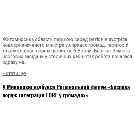
Житомирська область першою серед регіонів зустріла
новопризначеного міністра у справах громад, територій
та внутрішньо переміщених осіб Віталія Безгіна. Замість
чергових засідань у столичних кабінетах робота почалася
одразу на...
Читати ще
У Миколаєві відбувся Регіональний форум «Безпека
поруч: інтеграція EORE у громадах»