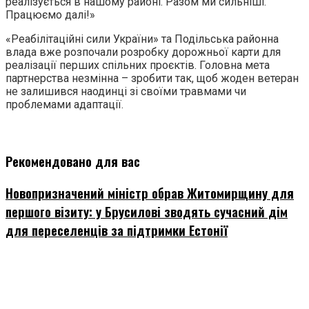
реалізується в нашому районі. Разом ми сильніші.
Працюємо далі!»
«Реабілітаційні сили України» та Подільська районна
влада вже розпочали розробку дорожньої карти для
реалізації перших спільних проєктів. Головна мета
партнерства незмінна – зробити так, щоб жоден ветеран
не залишився наодинці зі своїми травмами чи
проблемами адаптації.
Рекомендовано для вас
Новопризначений міністр обрав Житомирщину для
першого візиту: у Брусилові зводять сучасний дім
для переселенців за підтримки Естонії