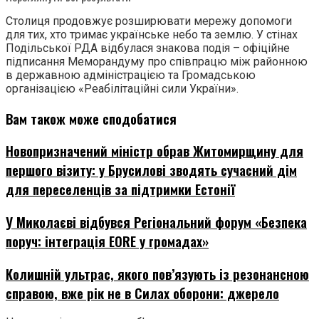
Столиця продовжує розширювати мережу допомоги
для тих, хто тримає українське небо та землю. У стінах
Подільської РДА відбулася знакова подія – офіційне
підписання Меморандуму про співпрацю між районною
в державною адміністрацією та Громадською
організацією «Реабілітаційні сили України».
Вам також може сподобатися
Новопризначений міністр обрав Житомирщину для
першого візиту: у Брусилові зводять сучасний дім
для переселенців за підтримки Естонії
У Миколаєві відбувся Регіональний форум «Безпека
поруч: інтеграція EORE у громадах»
Колишній ультрас, якого пов’язують із резонансною
справою, вже рік не в Силах оборони: джерело