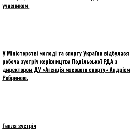
учасником
У Міністерстві молоді та спорту України відбулася
робоча зустріч керівництва Подільської РДА з
директором ДУ «Агенція масового спорту» Андрієм
Ребриною.
Тепла зустріч