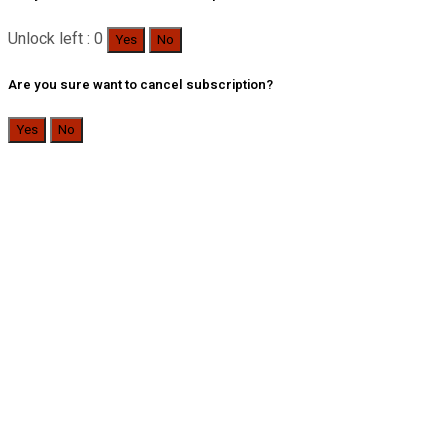
Unlock left : 0
Yes
No
Are you sure want to cancel subscription?
Yes
No