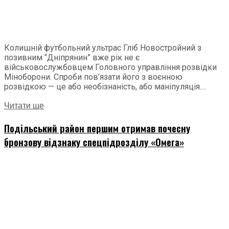
Колишній футбольний ультрас Гліб Новостройний з
позивним “Дніпрянин” вже рік не є
військовослужбовцем Головного управління розвідки
Міноборони. Спроби пов’язати його з воєнною
розвідкою — це або необізнаність, або маніпуляція....
Читати ще
Подільський район першим отримав почесну
бронзову відзнаку спецпідрозділу «Омега»