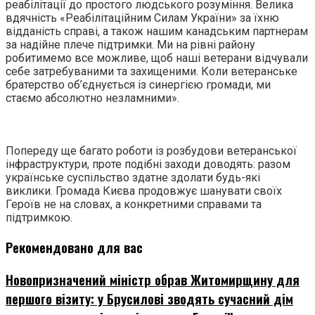
реабілітації до простого людського розуміння. Велика
вдячність «Реабілітаційним Силам України» за їхню
відданість справі, а також нашим канадським партнерам
за надійне плече підтримки. Ми на рівні району
робитимемо все можливе, щоб наші ветерани відчували
себе затребуваними та захищеними. Коли ветеранське
братерство об’єднується із синергією громади, ми
стаємо абсолютно незламними».
Попереду ще багато роботи із розбудови ветеранської
інфраструктури, проте подібні заходи доводять: разом
українське суспільство здатне здолати будь-які
виклики. Громада Києва продовжує шанувати своїх
Героїв не на словах, а конкретними справами та
підтримкою.
Рекомендовано для вас
Новопризначений міністр обрав Житомирщину для
першого візиту: у Брусилові зводять сучасний дім