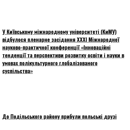
У Київському міжнародному університеті (КиМУ)
відбулося пленарне засідання ХХХІ Міжнародної
науково-практичної конференції «Інноваційні
тенденції та перспективи розвитку освіти і науки в
умовах полікультурного глобалізованого
суспільства»
До Подільського району прибули польські друзі