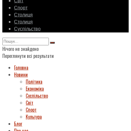
Світ
Спорт
Столиця
Столиця
Суспільство
Нічого не знайдено
Переглянути всі результати
Головна
Новини
Політика
Економіка
Суспільство
Світ
Спорт
Культура
Блог
Про нас