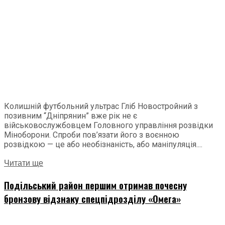
Колишній футбольний ультрас Гліб Новостройний з
позивним “Дніпрянин” вже рік не є
військовослужбовцем Головного управління розвідки
Міноборони. Спроби пов’язати його з воєнною
розвідкою — це або необізнаність, або маніпуляція....
Читати ще
Подільський район першим отримав почесну
бронзову відзнаку спецпідрозділу «Омега»