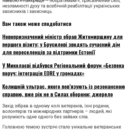
назвою «Найкраще – побратимам!», присвячений силі,
незламності духу та всебічній реабілітації українських
захисників і захисниць.
Вам також може сподобатися
Новопризначений міністр обрав Житомирщину для
першого візиту: у Брусилові зводять сучасний дім
для переселенців за підтримки Естонії
У Миколаєві відбувся Регіональний форум «Безпека
поруч: інтеграція EORE у громадах»
Колишній ультрас, якого пов’язують із резонансною
справою, вже рік не в Силах оборони: джерело
Захід зібрав в одному колі ветеранів, їхні родини,
волонтерів та міжнародних партнерів – людей, які
розуміють одне одного без зайвих слів.
Головною темою зустрічі стало унікальне ветеранське