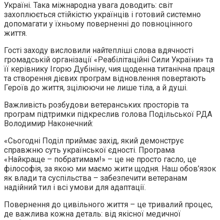
Україні. Така міжнародна увага доводить: світ
захоплюється стійкістю українців і готовий системно
допомагати у їхньому поверненні до повноцінного
життя.
Гості заходу висловили найтепліші слова вдячності
громадській організації «Реабілітаційні Сили України» та
її керівнику Ігорю Дубініну, чия щоденна титанічна праця
та створення дієвих програм відновлення повертають
Героїв до життя, зцілюючи не лише тіла, а й душі.
Важливість розбудови ветеранських просторів та
програм підтримки підкреслив голова Подільської РДА
Володимир Наконечний:
«Сьогодні Поділ приймає захід, який демонструє
справжню суть української єдності. Програма
«Найкраще – побратимам!» – це не просто гасло, це
філософія, за якою ми маємо жити щодня. Наш обов’язок
як влади та суспільства – забезпечити ветеранам
надійний тил і всі умови для адаптації.
Повернення до цивільного життя – це тривалий процес,
де важлива кожна деталь: від якісної медичної