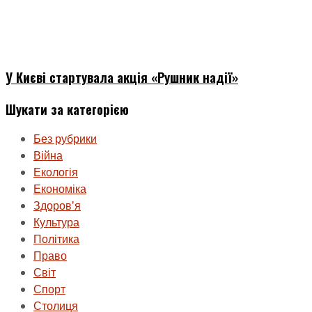
У Києві стартувала акція «Рушник надії»
Шукати за категорією
Без рубрики
Війна
Екологія
Економіка
Здоровʼя
Культура
Політика
Право
Світ
Спорт
Столиця