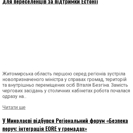
для переселенців за підтримки Естонії
Житомирська область першою серед регіонів зустріла
новопризначеного міністра у справах громад, територій
та внутрішньо переміщених осіб Віталія Безгіна. Замість
чергових засідань у столичних кабінетах робота почалася
одразу на...
Читати ще
У Миколаєві відбувся Регіональний форум «Безпека
поруч: інтеграція EORE у громадах»