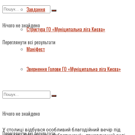
Завдання
Нічого не знайдено
Структура ГО «Муніципальна ліга Києва»
Переглянути всі результати
Маніфест
Звернення Голови ГО «Муніципальна ліга Києва»
Нічого не знайдено
У столиці відбувся особливий благодійний вечір під
Переглянути всі результати