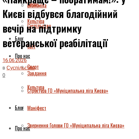
Спорт
Економіка
Києві відбувся благодійний
Культура
вечір на підтримку
Суспільство
Блог
ветеранської реабілітації
Світ
Про нас
16.06.2026
Спорт
в
Суспільство
Завдання
0
Культура
Структура ГО «Муніципальна ліга Києва»
Блог
Маніфест
Звернення Голови ГО «Муніципальна ліга Києва»
Про нас