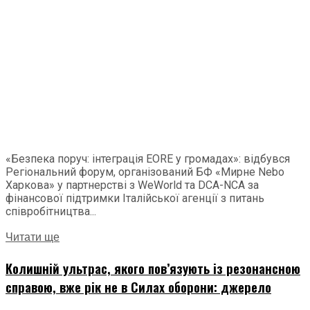
«Безпека поруч: інтеграція EORE у громадах»: відбувся
Регіональний форум, організований БФ «Мирне Nebo
Харкова» у партнерстві з WeWorld та DCA-NCA за
фінансової підтримки Італійської агенції з питань
співробітництва...
Читати ще
Колишній ультрас, якого пов’язують із резонансною
справою, вже рік не в Силах оборони: джерело