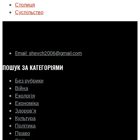
Столиця
Суспільство
ГО «Муніципальна ліга Києва»
Email: shevch2006@gmail.com
ПОШУК ЗА КАТЕГОРІЯМИ
Без рубрики
Війна
Екологія
Економіка
Здоровʼя
Культура
Політика
Право