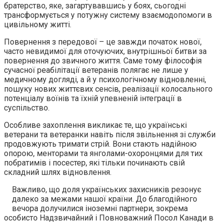
братерство, яке, загартувавшись у боях, сьогодні
трансформується у потужну систему взаємодопомоги в
цивільному житті.
Повернення з передової – це завжди початок нової,
часто невидимої для оточуючих, внутрішньої битви за
повернення до звичного життя. Саме тому філософія
сучасної реабілітації ветеранів полягає не лише у
медичному догляді, а й у психологічному відновленні,
пошуку нових життєвих сенсів, реалізації колосального
потенціалу воїнів та їхній упевненій інтеграції в
суспільство.
Особливе захоплення викликає те, що українські
ветерани та ветеранки навіть після звільнення зі служби
продовжують тримати стрій. Вони стають надійною
опорою, менторами та янголами-охоронцями для тих
побратимів і посестер, які тільки починають свій
складний шлях відновлення.
Важливо, що доля українських захисників резонує
далеко за межами нашої країни. До благодійного
вечора долучилися іноземні партнери, зокрема
особисто Надзвичайний і Повноважний Посол Канади в