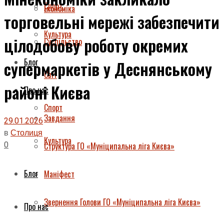
Спорт
Економіка
торговельні мережі забезпечити
Культура
цілодобову роботу окремих
Суспільство
Блог
супермаркетів у Деснянському
Світ
районі Києва
Про нас
Спорт
Завдання
29.01.2026
в
Столиця
Культура
0
Структура ГО «Муніципальна ліга Києва»
Блог
Маніфест
Звернення Голови ГО «Муніципальна ліга Києва»
Про нас