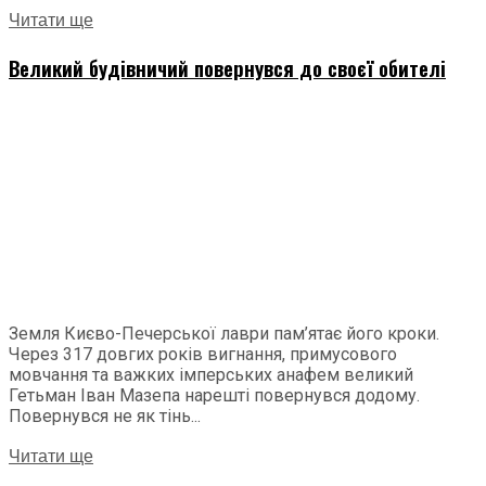
Читати ще
Великий будівничий повернувся до своєї обителі
Земля Києво-Печерської лаври пам’ятає його кроки.
Через 317 довгих років вигнання, примусового
мовчання та важких імперських анафем великий
Гетьман Іван Мазепа нарешті повернувся додому.
Повернувся не як тінь...
Читати ще