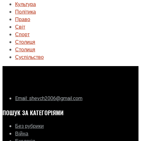
Культура
Політика
Право
Світ
Спорт
Столиця
Столиця
Суспільство
ГО «Муніципальна ліга Києва»
Email: shevch2006@gmail.com
ПОШУК ЗА КАТЕГОРІЯМИ
Без рубрики
Війна