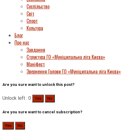
Суспільство
Світ
Спорт
Культура
Блог
Про нас
Завдання
Структура ГО «Муніципальна ліга Києва»
Маніфест
Звернення Голови ГО «Муніципальна ліга Києва»
Are you sure want to unlock this post?
Unlock left : 0
Yes
No
Are you sure want to cancel subscription?
Yes
No