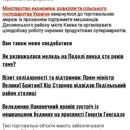
Міністерство економіки, довкілля та сільського
господарства України
звернулося до торговельних
мереж із проханням підтримати мешканців
Деснянського району міста Києва та організувати
цілодобову роботу окремих продуктових супермаркетів.
Вам також може сподобатися
Як розважалася молодь на Подолі понад сто років
тому?
Візит солідарності та підтримки: Прем-міністр
Великої Британії Кір Стармер відвідав Подільський
район столиці
Володимир Наконечний провів зустріч із
мешканцями будинку на проспекті Георгія Гонгадзе
Такі торговельні об’єкти мають забезпечувати