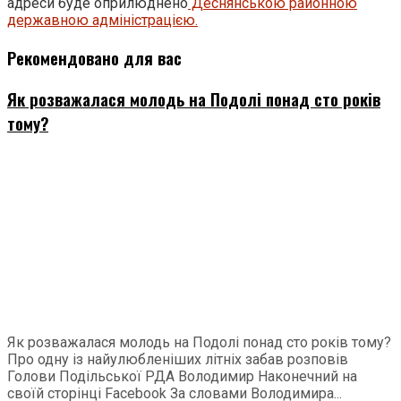
адреси буде оприлюднено
Деснянською районною
державною адміністрацією.
Рекомендовано для вас
Як розважалася молодь на Подолі понад сто років
тому?
Як розважалася молодь на Подолі понад сто років тому?
Про одну із найулюбленіших літніх забав розповів
Голови Подільської РДА Володимир Наконечний на
своїй сторінці Facebook За словами Володимира...