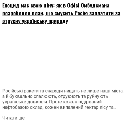
Екоцид має свою ціну: як в Офісі Омбудсмана
розробляли план, що змусить Росію заплатити за
отруєну українську природу
Російські ракети та снаряди нищать не лише наші міста,
а й буквально спалюють, отруюють та руйнують
українське довкілля. Проте кожен підірваний
нафтобазою склад, кожен випалений гектар лісу та...
Читати ще