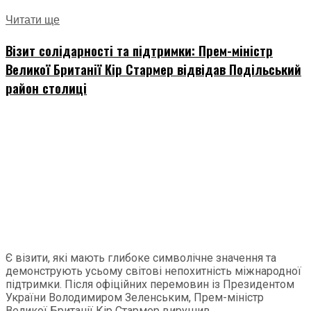
Читати ще
Візит солідарності та підтримки: Прем-міністр
Великої Британії Кір Стармер відвідав Подільський
район столиці
Є візити, які мають глибоке символічне значення та
демонструють усьому світові непохитність міжнародної
підтримки. Після офіційних перемовин із Президентом
України Володимиром Зеленським, Прем-міністр
Великої Британії Кір Стармер вирушив...