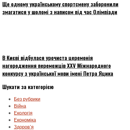
Ще одному українському спортсмену заборонили
змагатися у шоломі з написом під час Олімпіади
В Києві відбулася урочиста церемонія
нагородження переможців XXV Міжнародного
конкурсу з української мови імені Петра Яцика
Шукати за категорією
Без рубрики
Війна
Екологія
Економіка
Здоровʼя