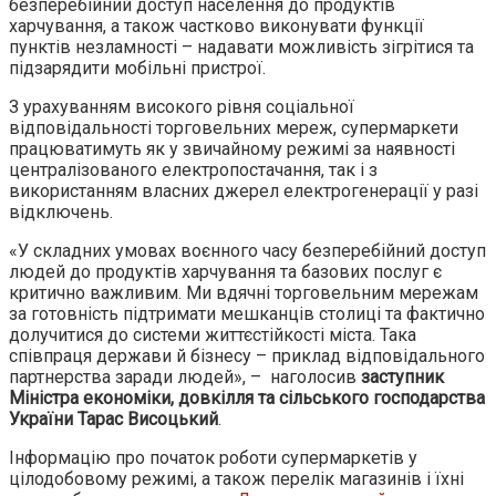
безперебійний доступ населення до продуктів
харчування, а також частково виконувати функції
пунктів незламності – надавати можливість зігрітися та
підзарядити мобільні пристрої.
З урахуванням високого рівня соціальної
відповідальності торговельних мереж, супермаркети
працюватимуть як у звичайному режимі за наявності
централізованого електропостачання, так і з
використанням власних джерел електрогенерації у разі
відключень.
«У складних умовах воєнного часу безперебійний доступ
людей до продуктів харчування та базових послуг є
критично важливим. Ми вдячні торговельним мережам
за готовність підтримати мешканців столиці та фактично
долучитися до системи життєстійкості міста. Така
співпраця держави й бізнесу – приклад відповідального
партнерства заради людей», – наголосив
заступник
Міністра економіки, довкілля та сільського господарства
України Тарас Висоцький
.
Інформацію про початок роботи супермаркетів у
цілодобовому режимі, а також перелік магазинів і їхні