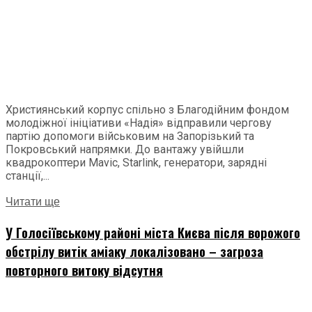
Християнський корпус спільно з Благодійним фондом
молодіжної ініціативи «Надія» відправили чергову
партію допомоги військовим на Запорізький та
Покровський напрямки. До вантажу увійшли
квадрокоптери Mavic, Starlink, генератори, зарядні
станції,...
Читати ще
У Голосіївському районі міста Києва після ворожого
обстрілу витік аміаку локалізовано – загроза
повторного витоку відсутня