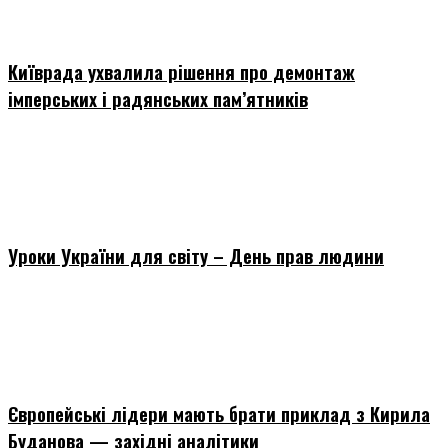
Київрада ухвалила рішення про демонтаж
імперських і радянських пам’ятників
Уроки України для світу – День прав людини
Європейські лідери мають брати приклад з Кирила
Буданова — західні аналітики