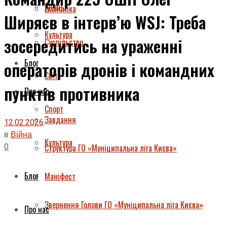
Спорт
Економіка
Ширяєв в інтерв’ю WSJ: Треба
Культура
зосередитись на ураженні
Суспільство
Блог
операторів дронів і командних
Світ
пунктів противника
Про нас
Спорт
Завдання
12.02.2026
в
Війна
Культура
0
Структура ГО «Муніципальна ліга Києва»
Блог
Маніфест
Звернення Голови ГО «Муніципальна ліга Києва»
Про нас