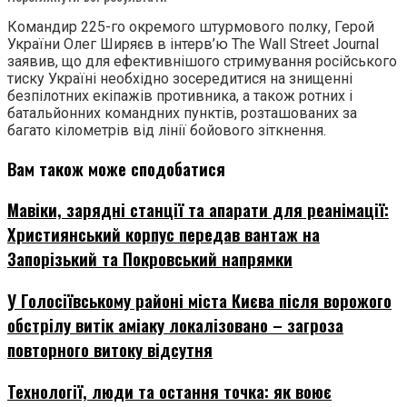
Командир 225-го окремого штурмового полку, Герой
України Олег Ширяєв в інтерв’ю The Wall Street Journal
заявив, що для ефективнішого стримування російського
тиску Україні необхідно зосередитися на знищенні
безпілотних екіпажів противника, а також ротних і
батальйонних командних пунктів, розташованих за
багато кілометрів від лінії бойового зіткнення.
Вам також може сподобатися
Мавіки, зарядні станції та апарати для реанімації:
Християнський корпус передав вантаж на
Запорізький та Покровський напрямки
У Голосіївському районі міста Києва після ворожого
обстрілу витік аміаку локалізовано – загроза
повторного витоку відсутня
Технології, люди та остання точка: як воює