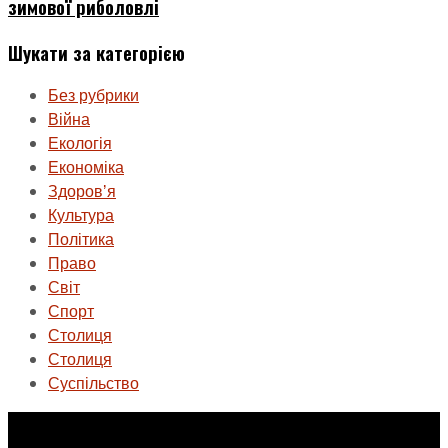
зимової риболовлі
Шукати за категорією
Без рубрики
Війна
Екологія
Економіка
Здоровʼя
Культура
Політика
Право
Світ
Спорт
Столиця
Столиця
Суспільство