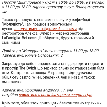
Простір “Дім” працює у будні з 10:00 до 18:00, а у вихідні
з 11:00 до 18:00. Адреса простору – вул. Володимирська,
5Б.
Також пропонують незламні послуги у
кафе-барі
“Молодість”
. Там працює волонтерська
кухня:
частуватимуть наїдками й напоями
від
ресторатора Алекса Купера й мережі ресторанів
LaFamiglia. Всі позиції, обіцяють, будуть гарячими й
смачними.
Прийти до “Молодості” можна щодня з 11:00 до 13:00.
Адреса: вул. Князів Острозьких, 8.
Запрошує до себе попрацювати та підзарядити гаджети
й
простір The Dvizh
, що територіально розташований біля
ст.м. Контрактова площа. У просторі відвідувачам
обіцяють світло, Wi-Fi, опалення, чай й кава, а також
смаколики.
Адреса: вул. Ярослава Мудрого, 17, але
потрібно
списатися з організаторами заздалегідь
.
Крім того, обов’язок пригощати безкоштовно гарячими