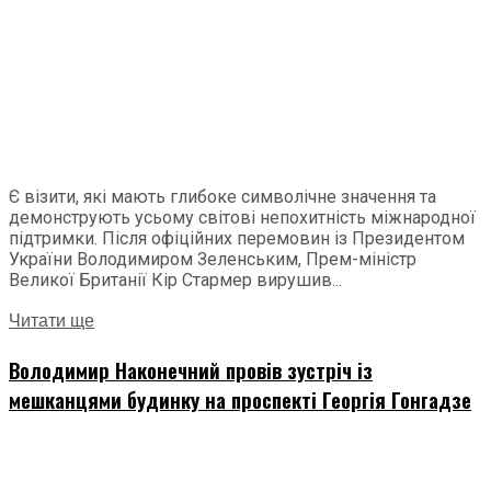
Є візити, які мають глибоке символічне значення та
демонструють усьому світові непохитність міжнародної
підтримки. Після офіційних перемовин із Президентом
України Володимиром Зеленським, Прем-міністр
Великої Британії Кір Стармер вирушив...
Читати ще
Володимир Наконечний провів зустріч із
мешканцями будинку на проспекті Георгія Гонгадзе