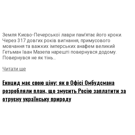
Земля Києво-Печерської лаври пам’ятає його кроки.
Через 317 довгих років вигнання, примусового
мовчання та важких імперських анафем великий
Гетьман Іван Мазепа нарешті повернувся додому.
Повернувся не як тінь...
Читати ще
Екоцид має свою ціну: як в Офісі Омбудсмана
розробляли план, що змусить Росію заплатити за
отруєну українську природу