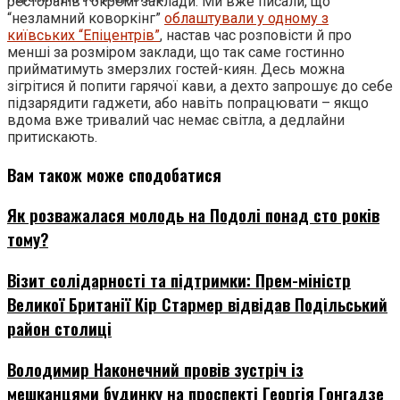
ресторанів і окремі заклади. Ми вже писали, що
“незламний коворкінг”
облаштували у одному з
київських “Епіцентрів”
, настав час розповісти й про
менші за розміром заклади, що так саме гостинно
прийматимуть змерзлих гостей-киян. Десь можна
зігрітися й попити гарячої кави, а дехто запрошує до себе
підзарядити гаджети, або навіть попрацювати – якщо
вдома вже тривалий час немає світла, а дедлайни
притискають.
Вам також може сподобатися
Як розважалася молодь на Подолі понад сто років
тому?
Візит солідарності та підтримки: Прем-міністр
Великої Британії Кір Стармер відвідав Подільський
район столиці
Володимир Наконечний провів зустріч із
мешканцями будинку на проспекті Георгія Гонгадзе