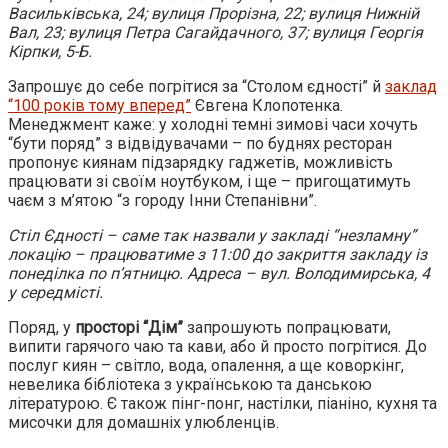
Васильківська, 24; вулиця Прорізна, 22; вулиця Нижній
Вал, 23; вулиця Петра Сагайдачного, 37; вулиця Георгія
Кірпки, 5-Б.
Запрошує до себе погрітися за “Столом єдності” й
заклад
“100 років тому вперед”
Євгена Клопотенка.
Менеджмент каже: у холодні темні зимові часи хочуть
“бути поряд” з відвідувачами – по буднях ресторан
пропонує киянам підзарядку гаджетів, можливість
працювати зі своїм ноутбуком, і ще – пригощатимуть
чаєм з м’ятою “з городу Інни Степанівни”.
Стіл Єдності – саме так назвали у закладі “незламну”
локацію – працюватиме з 11:00 до закриття закладу із
понеділка по п’ятницю. Адреса – вул. Володимирська, 4
у середмісті.
Поряд, у
просторі “Дім”
запрошують попрацювати,
випити гарячого чаю та кави, або й просто погрітися. До
послуг киян – світло, вода, опалення, а ще коворкінг,
невелика бібліотека з українською та данською
літературою. Є також пінг-понг, настілки, піаніно, кухня та
мисочки для домашніх улюбленців.