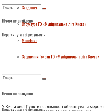
Завдання
Нічого не знайдено
Структура ГО «Муніципальна ліга Києва»
Переглянути всі результати
Маніфест
Звернення Голови ГО «Муніципальна ліга Києва»
Нічого не знайдено
У Києві свої Пункти незламності облаштували мережі
Переглянути всі результати