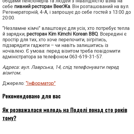
обідами пенсіонерів та людей з інвалідністю взяв на
себе
пивний ресторан BeerЖа
. Він розташований на вул.
Регенераторній, 4-А, і запрошує до себе гостей з 13:00 до
20:00.
“Незламне кімчі” влаштовує для усіх, хто потребує тепла
й зарядки,
ресторан Kim Kimchi Korean BBQ
. Всередині є
простір для тих, хто хоче перепочити, зігрітись,
підзарядити гаджети – чи навіть залишитись із
ночівлею. Є умова: перед візитом треба повідомити
адміністратора за телефоном 063-619-31-57.
Адреса: вул. Лаврська, 14, слід телефонувати перед
візитом.
Джерело:
“Інформатор”
Рекомендовано для вас
Як розважалася молодь на Подолі понад сто років
тому?