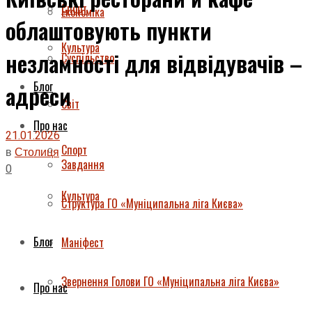
Спорт
Економіка
облаштовують пункти
Культура
незламності для відвідувачів –
Суспільство
Блог
адреси
Світ
Про нас
21.01.2026
Спорт
в
Столиця
Завдання
0
Культура
Структура ГО «Муніципальна ліга Києва»
Блог
Маніфест
Звернення Голови ГО «Муніципальна ліга Києва»
Про нас