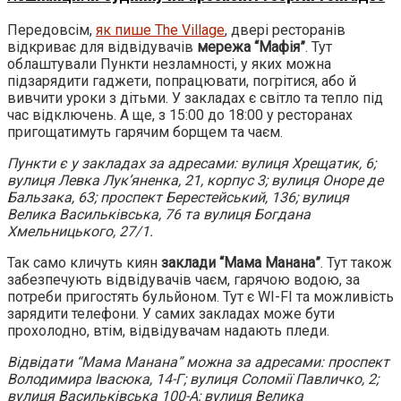
Передовсім,
як пише The Village
, двері ресторанів
відкриває для відвідувачів
мережа “Мафія”
. Тут
облаштували Пункти незламності, у яких можна
підзарядити гаджети, попрацювати, погрітися, або й
вивчити уроки з дітьми. У закладах є світло та тепло під
час відключень. А ще, з 15:00 до 18:00 у ресторанах
пригощатимуть гарячим борщем та чаєм.
Пункти є у закладах за адресами: вулиця Хрещатик, 6;
вулиця Левка Лук’яненка, 21, корпус 3; вулиця Оноре де
Бальзака, 63; проспект Берестейський, 136; вулиця
Велика Васильківська, 76 та вулиця Богдана
Хмельницького, 27/1.
Так само кличуть киян
заклади “Мама Манана”
. Тут також
забезпечують відвідувачів чаєм, гарячою водою, за
потреби пригостять бульйоном. Тут є WI-FI та можливість
зарядити телефони. У самих закладах може бути
прохолодно, втім, відвідувачам надають пледи.
Відвідати “Мама Манана” можна за адресами: проспект
Володимира Івасюка, 14-Г; вулиця Соломії Павличко, 2;
вулиця Васильківська 100-А; вулиця Велика