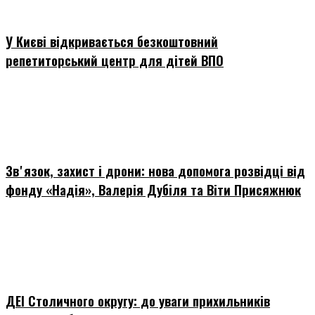
У Києві відкривається безкоштовний
репетиторський центр для дітей ВПО
Звʼязок, захист і дрони: нова допомога розвідці від
фонду «Надія», Валерія Дубіля та Віти Присяжнюк
ДЕІ Столичного округу: до уваги прихильників