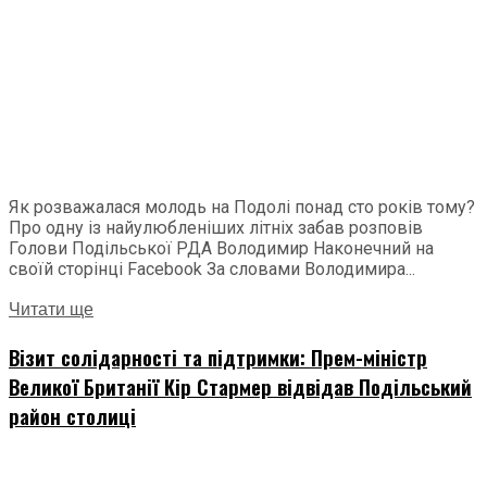
Як розважалася молодь на Подолі понад сто років тому?
Про одну із найулюбленіших літніх забав розповів
Голови Подільської РДА Володимир Наконечний на
своїй сторінці Facebook За словами Володимира...
Читати ще
Візит солідарності та підтримки: Прем-міністр
Великої Британії Кір Стармер відвідав Подільський
район столиці