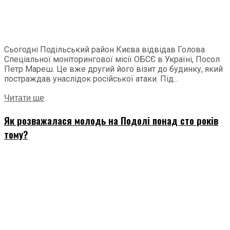
Сьогодні Подільський район Києва відвідав Голова
Спеціальної моніторингової місії ОБСЄ в Україні, Посол
Петр Мареш. Це вже другий його візит до будинку, який
постраждав унаслідок російської атаки. Під...
Читати ще
Як розважалася молодь на Подолі понад сто років
тому?