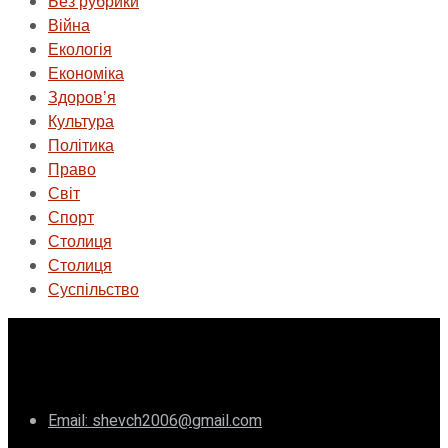
Без рубрики
Війна
Екологія
Економіка
Здоровʼя
Культура
Політика
Право
Світ
Спорт
Столиця
Столиця
Суспільство
ГО «Муніципальна ліга Києва»
Email: shevch2006@gmail.com