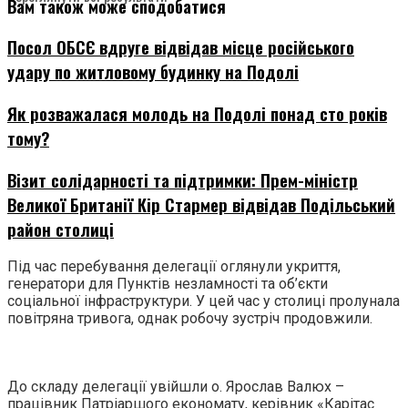
Вам також може сподобатися
Посол ОБСЄ вдруге відвідав місце російського
удару по житловому будинку на Подолі
Як розважалася молодь на Подолі понад сто років
тому?
Візит солідарності та підтримки: Прем-міністр
Великої Британії Кір Стармер відвідав Подільський
район столиці
Під час перебування делегації оглянули укриття,
генератори для Пунктів незламності та об’єкти
соціальної інфраструктури. У цей час у столиці пролунала
повітряна тривога, однак робочу зустріч продовжили.
До складу делегації увійшли о. Ярослав Валюх –
працівник Патріаршого економату, керівник «Карітас