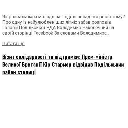
Як розважалася молодь на Подолі понад сто років тому?
Про одну із найулюбленіших літніх забав розповів
Голови Подільської РДА Володимир Наконечний на
своїй сторінці Facebook За словами Володимира...
Читати ще
Візит солідарності та підтримки: Прем-міністр
Великої Британії Кір Стармер відвідав Подільський
район столиці