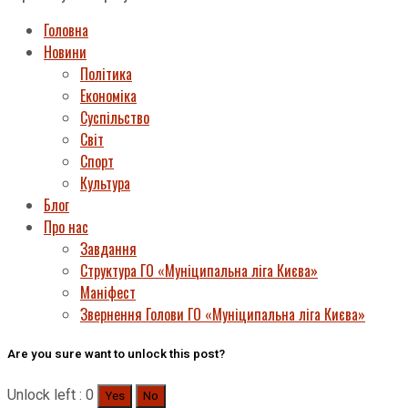
Головна
Новини
Політика
Економіка
Суспільство
Світ
Спорт
Культура
Блог
Про нас
Завдання
Структура ГО «Муніципальна ліга Києва»
Маніфест
Звернення Голови ГО «Муніципальна ліга Києва»
Are you sure want to unlock this post?
Unlock left : 0
Yes
No