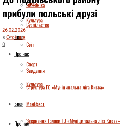
Спорт
Економіка
прибули польські друзі
Культура
Суспільство
26.02.2026
Блог
в
Столиця
0
Світ
Про нас
Спорт
Завдання
Культура
Структура ГО «Муніципальна ліга Києва»
Блог
Маніфест
Звернення Голови ГО «Муніципальна ліга Києва»
Про нас