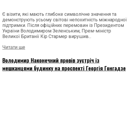
Є візити, які мають глибоке символічне значення та
демонструють усьому світові непохитність міжнародної
підтримки. Після офіційних перемовин із Президентом
України Володимиром Зеленським, Прем-міністр
Великої Британії Кір Стармер вирушив...
Читати ще
Володимир Наконечний провів зустріч із
мешканцями будинку на проспекті Георгія Гонгадзе