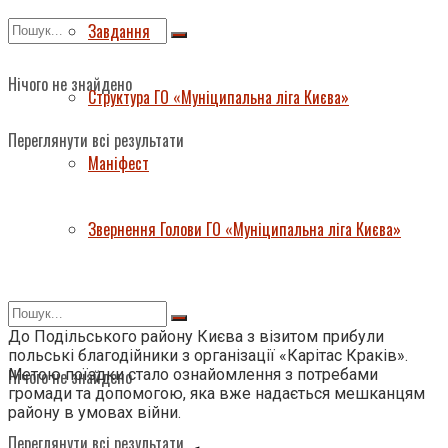
Завдання
Нічого не знайдено
Структура ГО «Муніципальна ліга Києва»
Переглянути всі результати
Маніфест
Звернення Голови ГО «Муніципальна ліга Києва»
До Подільського району Києва з візитом прибули
польські благодійники з організації «Карітас Краків».
Метою поїздки стало ознайомлення з потребами
Нічого не знайдено
громади та допомогою, яка вже надається мешканцям
району в умовах війни.
Переглянути всі результати