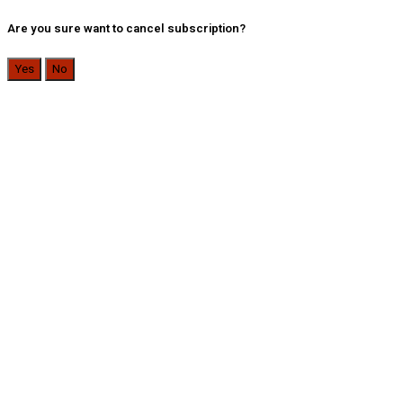
Are you sure want to cancel subscription?
Yes
No