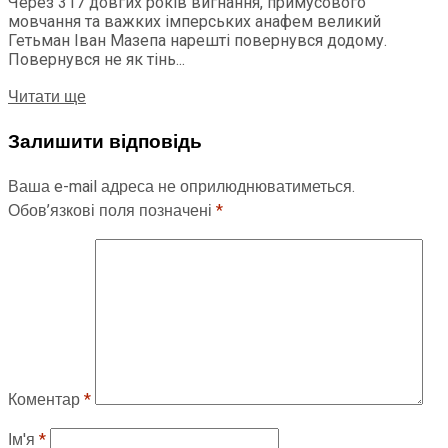
Через 317 довгих років вигнання, примусового
мовчання та важких імперських анафем великий
Гетьман Іван Мазепа нарешті повернувся додому.
Повернувся не як тінь...
Читати ще
Залишити відповідь
Ваша e-mail адреса не оприлюднюватиметься.
Обов’язкові поля позначені
*
Коментар
*
Ім'я
*