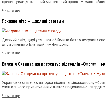
презентував унікальний мистецький проєкт — масштабний.
Читати ще
Яскраве літо – щасливі спогади
Дитячий сміх, щирі усмішки, обійми та безліч яскравих сп
дітей спільно з Благодійним фондом...
Читати ще
Валерія Охтирчанка презентує відеокліп «Омега» – муз
Українська співачка, авторка пісень та військовослужбо
спеціального призначення «Омега» Національної гвардії У
Читати ще