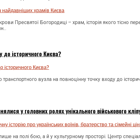
ови Пресвятої Богородиці – храм, історія якого тісно пер
...
 до історичного Києва?
транспортного вузла на повноцінну точку входу до історич
нялися у головних ролях унікального військового кліп
ише на полі бою, а й у культурному просторі. Центр спеціа