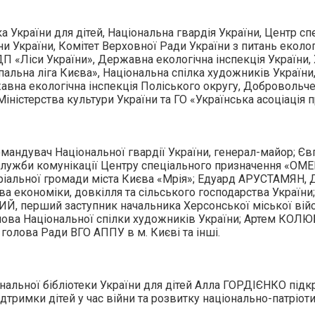
а України для дітей, Національна гвардія України, Центр с
и України, Комітет Верховної Ради України з питань еколог
ДП «Ліси України», Державна екологічна інспекція України,
ипальна ліга Києва», Національна спілка художників Україн
ержавна екологічна інспекція Поліського округу, Доброволь
іністерства культури України та ГО «Українська асоціація пр
мандувач Національної гвардії України, генерал-майор; Єв
служби комунікації Центру спеціального призначення «ОМЕГ
іальної громади міста Києва «Мрія»; Едуард АРУСТАМЯН, 
ства економіки, довкілля та сільського господарства Укра
ИЙ, перший заступник начальника Херсонської міської вій
ва Національної спілки художників України; Артем КОЛЮБА
голова Ради ВГО АППУ в м. Києві та інші.
ональної бібліотеки України для дітей Алла ГОРДІЄНКО під
дтримки дітей у час війни та розвитку національно-патріотич