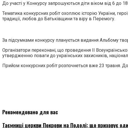
До участі у Конкурсу запрошуються діти віком від 6 до 18
Тематика конкурсних робіт охоплює історію України, герої
традиції, любов до Батьківщини та віру в Перемогу.
За підсумками конкурсу планується видання Альбому твор
Організатори переконані, що проведення ІІ Всеукраїнсько
утвердженню поваги до українських захисників, національн
Прийом конкурсних робіт розпочнеться вже 23 травня. До у
Рекомендовано для вас
Таємниці церкви Покрови на Подолі: що приховує оди