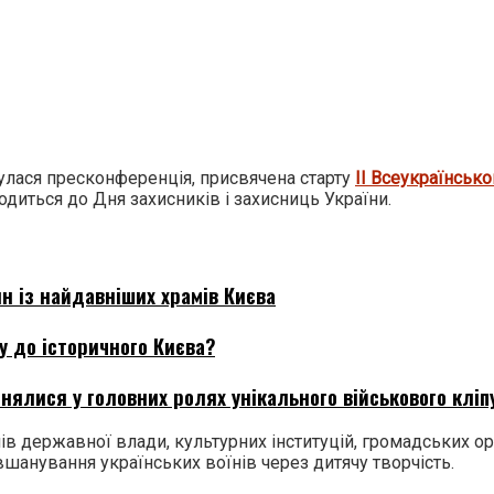
дбулася пресконференція, присвячена старту
ІІ Всеукраїнськ
одиться до Дня захисників і захисниць України.
н із найдавніших храмів Києва
 до історичного Києва?
нялися у головних ролях унікального військового кліп
ів державної влади, культурних інституцій, громадських орг
вшанування українських воїнів через дитячу творчість.