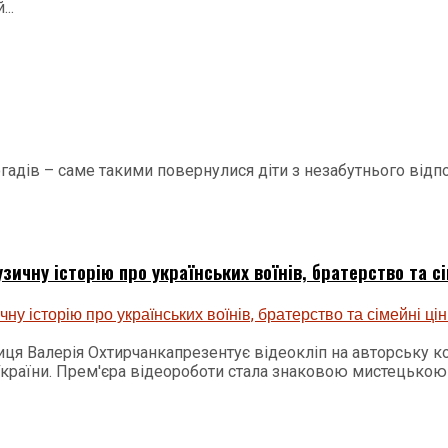
..
огадів – саме такими повернулися діти з незабутнього відпо
ичну історію про українських воїнів, братерство та сі
виця Валерія Охтирчанкапрезентує відеокліп на авторську 
країни. Прем'єра відеороботи стала знаковою мистецькою п