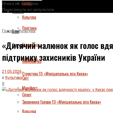
Спорт
Нічого не знайдено
Переглянути всі результати
Новини
Культура
Політика
Головна
Культура
Блог
«Дитячий малюнок як голос вдячн
Економіка
Про нас
підтримку захисників України
Завдання
Суспільство
21.05.2026
Структура ГО «Муніципальна ліга Києва»
в
Культура
Світ
0
Маніфест
Спорт
Звернення Голови ГО «Муніципальна ліга Києва»
Культура