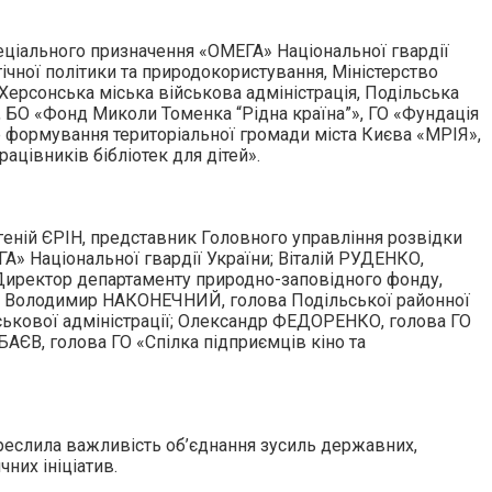
пеціального призначення «ОМЕГА» Національної гвардії
ічної політики та природокористування, Міністерство
 Херсонська міська військова адміністрація, Подільська
и, БО «Фонд Миколи Томенка “Рідна країна”», ГО «Фундація
че формування територіальної громади міста Києва «МРІЯ»,
ацівників бібліотек для дітей».
геній ЄРІН, представник Головного управління розвідки
А» Національної гвардії України; Віталій РУДЕНКО,
Директор департаменту природно-заповідного фонду,
їни; Володимир НАКОНЕЧНИЙ, голова Подільської районної
ськової адміністрації; Олександр ФЕДОРЕНКО, голова ГО
ЄВ, голова ГО «Спілка підприємців кіно та
креслила важливість об’єднання зусиль державних,
них ініціатив.