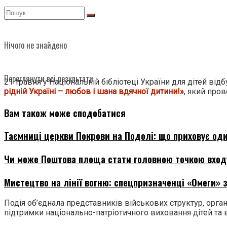
Нічого не знайдено
Переглянути всі результати
21 травня у Національній бібліотеці України для дітей ві
рідній Україні – любов і шана вдячної дитини!»
, який пров
Вам також може сподобатися
Таємниці церкви Покрови на Подолі: що приховує оди
Чи може Поштова площа стати головною точкою входу
Мистецтво на лінії вогню: спецпризначенці «Омеги» з
Подія об’єднала представників військових структур, орган
підтримки національно-патріотичного виховання дітей та 