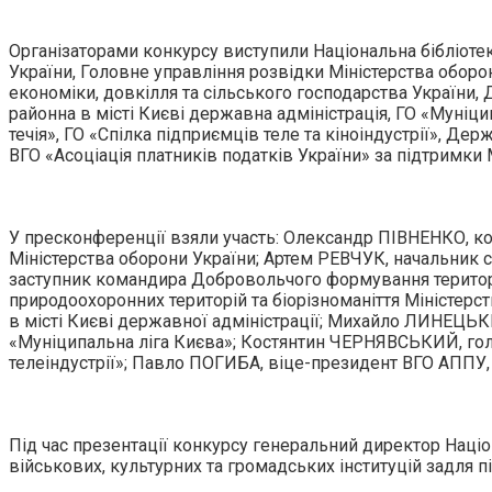
Організаторами конкурсу виступили Національна бібліотек
України, Головне управління розвідки Міністерства оборон
економіки, довкілля та сільського господарства України, 
районна в місті Києві державна адміністрація, ГО «Муніц
течія», ГО «Спілка підприємців теле та кіноіндустрії», Д
ВГО «Асоціація платників податків України» за підтримки М
У пресконференції взяли участь: Олександр ПІВНЕНКО, ко
Міністерства оборони України; Артем РЕВЧУК, начальник 
заступник командира Добровольчого формування територ
природоохоронних територій та біорізноманіття Міністер
в місті Києві державної адміністрації; Михайло ЛИНЕЦЬК
«Муніципальна ліга Києва»; Костянтин ЧЕРНЯВСЬКИЙ, голо
телеіндустрії»; Павло ПОГИБА, віце-президент ВГО АППУ, 
Під час презентації конкурсу генеральний директор Наці
військових, культурних та громадських інституцій задля пі