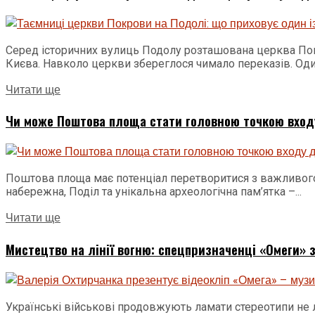
Серед історичних вулиць Подолу розташована церква Покр
Києва. Навколо церкви збереглося чимало переказів. Один
Читати ще
Чи може Поштова площа стати головною точкою входу
Поштова площа має потенціал перетворитися з важливого 
набережна, Поділ та унікальна археологічна пам’ятка –...
Читати ще
Мистецтво на лінії вогню: спецпризначенці «Омеги» з
Українські військові продовжують ламати стереотипи не л