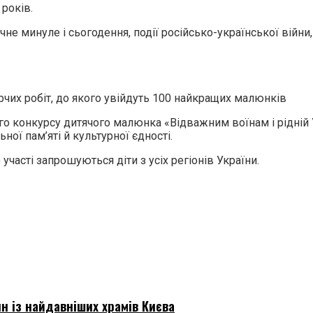
 років.
чне минуле і сьогодення, події російсько-української війни
чих робіт, до якого увійдуть 100 найкращих малюнків
го конкурсу дитячого малюнка «Відважним воїнам і рідній У
ої пам’яті й культурної єдності.
часті запрошуються діти з усіх регіонів України.
н із найдавніших храмів Києва