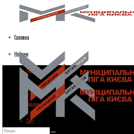
Головна
Новини
Політика
Економіка
Суспільство
Світ
Головна