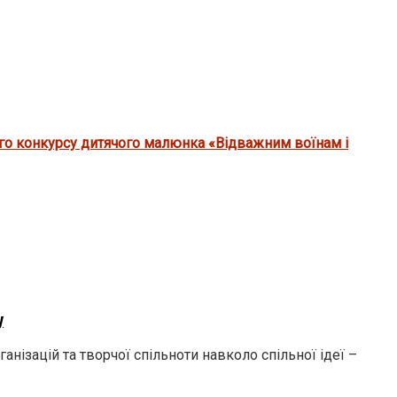
ого конкурсу дитячого малюнка «Відважним воїнам і
у
анізацій та творчої спільноти навколо спільної ідеї –