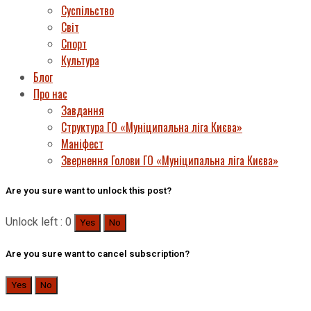
Суспільство
Світ
Спорт
Культура
Блог
Про нас
Завдання
Структура ГО «Муніципальна ліга Києва»
Маніфест
Звернення Голови ГО «Муніципальна ліга Києва»
Are you sure want to unlock this post?
Unlock left : 0
Yes
No
Are you sure want to cancel subscription?
Yes
No