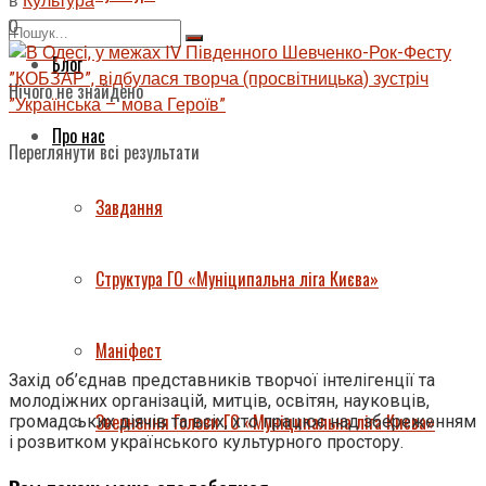
в
Культура
0
Блог
Нічого не знайдено
Про нас
Переглянути всі результати
Завдання
Структура ГО «Муніципальна ліга Києва»
Маніфест
Захід об’єднав представників творчої інтелігенції та
молодіжних організацій, митців, освітян, науковців,
Звернення Голови ГО «Муніципальна ліга Києва»
громадських діячів та всіх, хто працює над збереженням
і розвитком українського культурного простору.