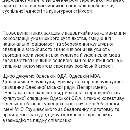
державної мови та зміцнення ролі української мови як
одного з ключових чинників національної безпеки,
суспільної єдності та культурної стійкості.
Проведення таких заходів є надзвичайно важливим для
консолідації українського суспільства, зміцнення
національної свідомості та збереження культурної
спадщини. Особливого значення вони набувають
сьогодні, коли українська культура й українська мова
залишаються не лише основою нашої ідентичності, а й
сильним інструментом спротиву російській агресії.
Щиро дякуємо Одеській ОДА, Одеській МВА,
Департаменту культури, туризму та охорони культурної
спадщини Одеської міської ради, Департаменту
культури, національностей, релігій та охорони об’єктів
культурної спадщини Одеської ОДА, а також колективу
Одеської обласної універсальної наукової бібліотеки
імені М. С. Грушевського за бездоганну підготовку та
проведення заходів, щиру гостинність, професійну
взаємодію та плідну співпрацю.