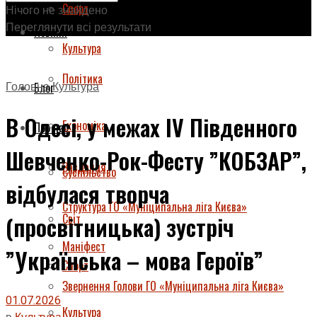
Спорт
Нічого не знайдено
Переглянути всі результати
Новини
Культура
Політика
Головна
Культура
Блог
В Одесі, у межах IV Південного
Економіка
Про нас
Шевченко-Рок-Фесту ”КОБЗАР”,
Завдання
Суспільство
відбулася творча
Структура ГО «Муніципальна ліга Києва»
Світ
(просвітницька) зустріч
Маніфест
”Українська – мова Героїв”
Спорт
Звернення Голови ГО «Муніципальна ліга Києва»
01.07.2026
Культура