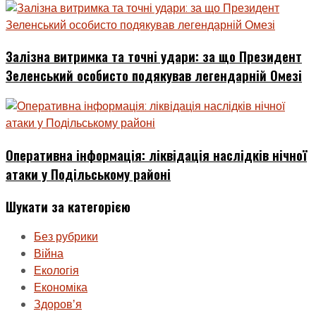
Залізна витримка та точні удари: за що Президент
Зеленський особисто подякував легендарній Омезі
Оперативна інформація: ліквідація наслідків нічної
атаки у Подільському районі
Шукати за категорією
Без рубрики
Війна
Екологія
Економіка
Здоровʼя