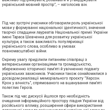
український мовний простір”, – наголосив він.
Під час зустрічі учасники обговорили роль української
мови у формуванні національної ідентичності, значення
творчої спадщини лауреатів Національної премії України
імені Тараса Шевченка для розвитку української
культури, а також важливість популяризації
українського слова, особливо в умовах
повномасштабної війни.
Окрему увагу приділили питанням співпраці з
ветеранськими організаціями та громадськістю,
збереженню історичної пам’яті й увічненню подвигу
українських захисників. Учасники також ознайомилися з
досвідом реалізації меморіального проєкту ”Херсон.
Крок у вічність”, спрямованого на вшанування пам’яті
полеглих Героїв.
Також під час дискусії йшлося про необхідність
очищення інформаційного простору півдня України від
російського впливу, розширення сфери використання