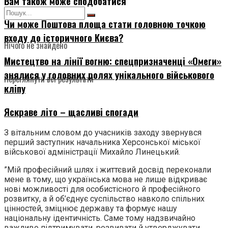
Вам також може сподобатися
Чи може Поштова площа стати головною точкою
входу до історичного Києва?
Нічого не знайдено
Мистецтво на лінії вогню: спецпризначенці «Омеги»
знялися у головних ролях унікального військового
Переглянути всі результати
кліпу
Яскраве літо – щасливі спогади
З вітальним словом до учасників заходу звернувся
перший заступник начальника Херсонської міської
військової адміністрації Михайло Линецький.
”Мій професійний шлях і життєвий досвід переконали
мене в тому, що українська мова не лише відкриває
нові можливості для особистісного й професійного
розвитку, а й об’єднує суспільство навколо спільних
цінностей, зміцнює державу та формує нашу
національну ідентичність. Саме тому надзвичайно
важливо підтримувати, розвивати й утверджувати