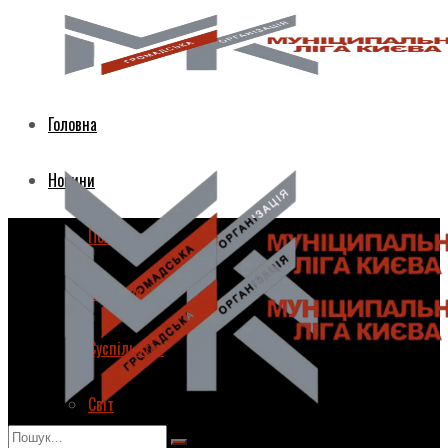
Головна
Новини
Політика
Економіка
Суспільство
Світ
Головна