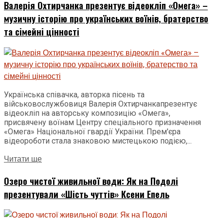
Валерія Охтирчанка презентує відеокліп «Омега» –
музичну історію про українських воїнів, братерство
та сімейні цінності
Українська співачка, авторка пісень та
військовослужбовиця Валерія Охтирчанкапрезентує
відеокліп на авторську композицію «Омега»,
присвячену воїнам Центру спеціального призначення
«Омега» Національної гвардії України. Прем'єра
відеороботи стала знаковою мистецькою подією,...
Читати ще
Озеро чистої живильної води: Як на Подолі
презентували «Шість чуттів» Ксени Епель