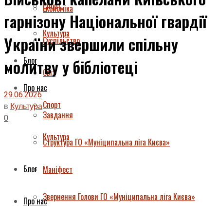
Спорт
Економіка
гарнізону Національної гвардії
Культура
України звершили спільну
Суспільство
Блог
молитву у бібліотеці
Світ
Про нас
29.06.2026
Спорт
в
Культура
Завдання
0
Культура
Структура ГО «Муніципальна ліга Києва»
Блог
Маніфест
Звернення Голови ГО «Муніципальна ліга Києва»
Про нас