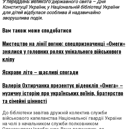
У переддень великого державного свята – Дня
Конституції України, у Національній бібліотеці України
для дітей відбулася особлива й надзвичайно
зворушлива подія.
Вам також може сподобатися
Мистецтво на лінії вогню: спецпризначенці «Омеги»
знялися у головних ролях унікального військового
кліпу
Яскраве літо – щасливі спогади
Валерія Охтирчанка презентує відеокліп «Омега» –
музичну історію про українських воїнів, братерство
та сімейні цінності
До бібліотеки завітав дружній колектив служби
військового капеланства Національної гвардії України
на чолі з начальником служби полковником