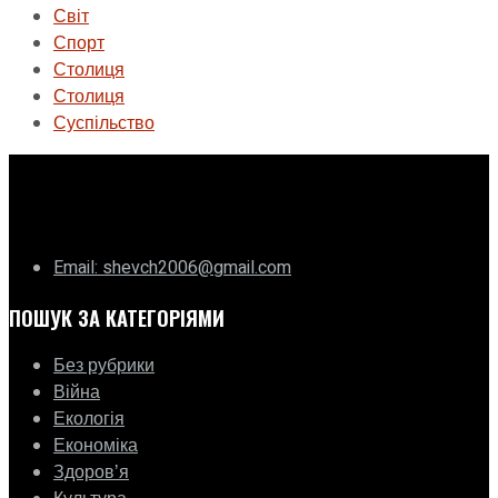
Світ
Спорт
Столиця
Столиця
Суспільство
ГО «Муніципальна ліга Києва»
Email: shevch2006@gmail.com
ПОШУК ЗА КАТЕГОРІЯМИ
Без рубрики
Війна
Екологія
Економіка
Здоровʼя