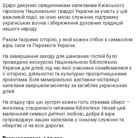
Щиро дякуємо священникам-капеланам Київського
гарнізону Національної гвардії України за участь у цій
важливій події, за їхню місію служіння, підтримку
українських воїнів і збереження духовних традицій
нашого народу.
Разом творимо історію, у якій кожен стібок є символом
віри, сили та Перемоги України.
На завершення заходу для шановних гостей було
проведено екскурсію Національною бібліотекою
України для дітей, під час якої учасники ознайомилися з
її історією, діяльністю та культурно-просвітницькими
проєктами. Біля меморіальної виставки-інсталяції
капелани звершили молитву за загиблих українських
дітей.
На згадку про цю зустріч кожен гість отримав оберіг –
янгелика, створеного читачами бібліотеки. Нехай цей
маленький символ дитячої любові, добра й віри
супроводжує наших капеланів у їхньому служінні та
оберігає їх на всіх дорогах.