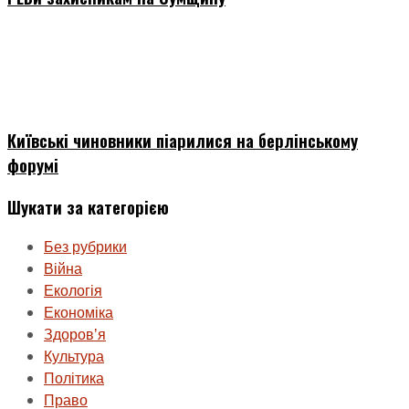
Київські чиновники піарилися на берлінському
форумі
Шукати за категорією
Без рубрики
Війна
Екологія
Економіка
Здоровʼя
Культура
Політика
Право