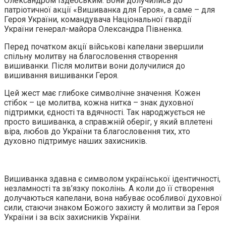
Олександром Іздебським. Вони долучились до
патріотичної акції «Вишиванка для Героя», а саме – для
Героя України, командувача Національної гвардії
України генерал-майора Олександра Півненка.
Перед початком акції військові капелани звершили
спільну молитву на благословення створення
вишиванки. Після молитви вони долучилися до
вишивання вишиванки Героя.
Цей жест має глибоке символічне значення. Кожен
стібок – це молитва, кожна нитка – знак духовної
підтримки, єдності та вдячності. Так народжується не
просто вишиванка, а справжній оберіг, у який вплетені
віра, любов до України та благословення тих, хто
духовно підтримує наших захисників.
Вишиванка здавна є символом української ідентичності,
незламності та зв’язку поколінь. А коли до її створення
долучаються капелани, вона набуває особливої духовної
сили, стаючи знаком Божого захисту й молитви за Героя
України і за всіх захисників України.