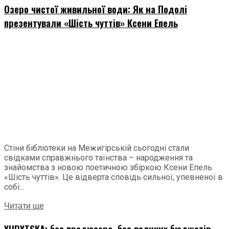
Озеро чистої живильної води: Як на Подолі
презентували «Шість чуттів» Ксени Епель
Стіни бібліотеки на Межигірській сьогодні стали
свідками справжнього таїнства – народження та
знайомства з новою поетичною збіркою Ксени Епель
«Шість чуттів». Це відверта сповідь сильної, упевненої в
собі...
Читати ще
YUDYTSKA: без продюсера, без великих бюджетів,