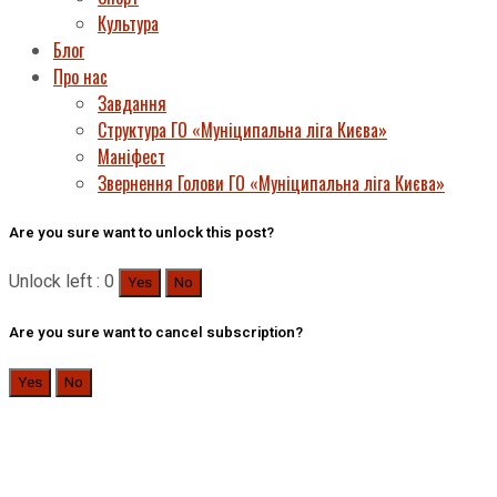
Культура
Блог
Про нас
Завдання
Структура ГО «Муніципальна ліга Києва»
Маніфест
Звернення Голови ГО «Муніципальна ліга Києва»
Are you sure want to unlock this post?
Unlock left : 0
Yes
No
Are you sure want to cancel subscription?
Yes
No