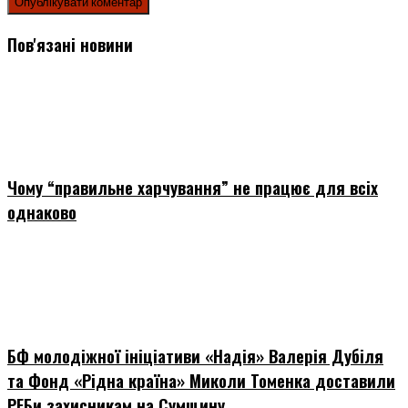
Пов'язані новини
Чому “правильне харчування” не працює для всіх
однаково
БФ молодіжної ініціативи «Надія» Валерія Дубіля
та Фонд «Рідна країна» Миколи Томенка доставили
РЕБи захисникам на Сумщину