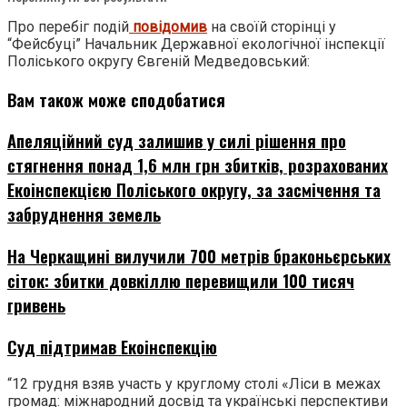
Про перебіг подій
повідомив
на своїй сторінці у
“Фейсбуці” Начальник Державної екологічної інспекції
Поліського округу Євгеній Медведовський:
Вам також може сподобатися
Апеляційний суд залишив у силі рішення про
стягнення понад 1,6 млн грн збитків, розрахованих
Екоінспекцією Поліського округу, за засмічення та
забруднення земель
На Черкащині вилучили 700 метрів браконьєрських
сіток: збитки довкіллю перевищили 100 тисяч
гривень
Суд підтримав Екоінспекцію
“12 грудня взяв участь у круглому столі «Ліси в межах
громад: міжнародний досвід та українські перспективи