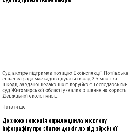
Суд вкотре підтримав позицію Екоінспекції: Потіївська
сільська рада має відшкодувати понад 2,5 млн грн
шкоди, завданої незаконною порубкою Господарський
суд Житомирської області ухвалив рішення на користь
Державної екологічної...
Читати ще
Держекоінспекція оприлюднила оновлену
інфографіку про збитки довкіллю від збройної