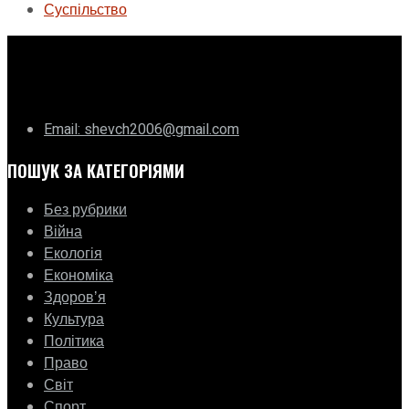
Суспільство
ГО «Муніципальна ліга Києва»
Email: shevch2006@gmail.com
ПОШУК ЗА КАТЕГОРІЯМИ
Без рубрики
Війна
Екологія
Економіка
Здоровʼя
Культура
Політика
Право
Світ
Спорт