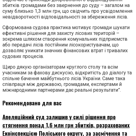
збитків громадами без звернення до суду – загалом на
суму близько 1,3 млн грн, що свідчить про усвідомлення
невідворотності відповідальності за збереження лісів.
Сформована судова практика мотивує громади шукати
ефективні рішення для захисту лісових територій –
зокрема шляхом створення комунальних підприємств
або передачі лісів постійним лісокористувачам, що
дозволяє уникати значних фінансових втрат і тривалих
судових процесів.
Щиро дякую організаторам круглого столу та всім
учасникам за фахову дискусію, відкритість до діалогу та
спільне бачення майбутнього лісів України. Саме така
співпраця між державою, громадами, експертами й
міжнародними партнерами дає реальні результати”.
Рекомендовано для вас
Апеляційний суд залишив у силі рішення про
стягнення понад 1,6 млн грн збитків, розрахованих
Екоінспекцією Поліського округу, за засмічення та