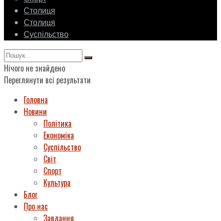
Столиця
Столиця
Суспільство
Нічого не знайдено
Переглянути всі результати
Головна
Новини
Політика
Економіка
Суспільство
Світ
Спорт
Культура
Блог
Про нас
Завдання