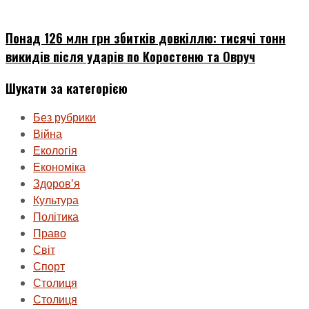
Понад 126 млн грн збитків довкіллю: тисячі тонн
викидів після ударів по Коростеню та Овруч
Шукати за категорією
Без рубрики
Війна
Екологія
Економіка
Здоровʼя
Культура
Політика
Право
Світ
Спорт
Столиця
Столиця