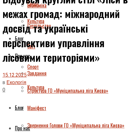
Спорт
Економіка
межах громад: міжнародний
Культура
досвід та українські
Суспільство
Блог
перспективи управління
Світ
лісовими територіями»
Про нас
Спорт
Завдання
15.12.2025
в
Екологія
Культура
0
Структура ГО «Муніципальна ліга Києва»
Блог
Маніфест
Звернення Голови ГО «Муніципальна ліга Києва»
Про нас