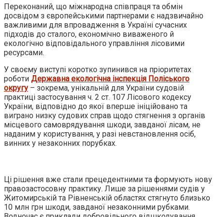
Переконаний, що міжнародна співпраця та обмін
досвідом з європейськими партнерами є надзвичайно
важливими для впровадження в Україні сучасних
підходів до сталого, економічно виваженого й
екологічно відповідального управління лісовими
ресурсами.
У своєму виступі коротко зупинився на пріоритетах
роботи
Державна екологічна інспекція Поліського
округу
– зокрема, унікальній для України судовій
практиці застосування ч. 2 ст. 107 Лісового кодексу
України, відповідно до якої вперше ініційовано та
виграно низку судових справ щодо стягнення з органів
місцевого самоврядування шкоди, завданої лісам, не
наданим у користування, у разі невстановлення осіб,
винних у незаконних порубках.
Ці рішення вже стали прецедентними та формують нову
правозастосовну практику. Лише за рішеннями судів у
Житомирській та Рівненській областях стягнуто близько
10 млн грн шкоди, завданої незаконними рубками.
Водночас є приклади добровільного відшкодування