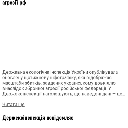
агресії рф
Державна екологічна інспекція України опублікувала
оновлену щотижневу інфографіку, яка відображає
масштаби збитків, завданих українському довкіллю
внаслідок збройної агресії російської федерації. У
Держекоінспекції наголошують, що наведені дані — це...
Читати ще
Держекоінспекція повідомляє