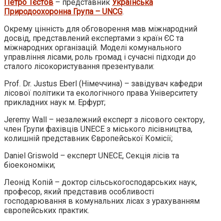
Петро Тєстов
– представник
Українська
Природоохоронна Група – UNCG
.
Окрему цінність для обговорення мав міжнародний
досвід, представлений експертами з країн ЄС та
міжнародних організацій. Моделі комунального
управління лісами, роль громад і сучасні підходи до
сталого лісокористування презентували:
Prof. Dr. Justus Eberl (Німеччина) – завідувач кафедри
лісової політики та екологічного права Університету
прикладних наук м. Ерфурт;
Jeremy Wall – незалежний експерт з лісового сектору,
член Групи фахівців UNECE з міського лісівництва,
колишній представник Європейської Комісії;
Daniel Griswold – експерт UNECE, Секція лісів та
біоекономіки;
Леонід Копій – доктор сільськогосподарських наук,
професор, який представив особливості
господарювання в комунальних лісах з урахуванням
європейських практик.