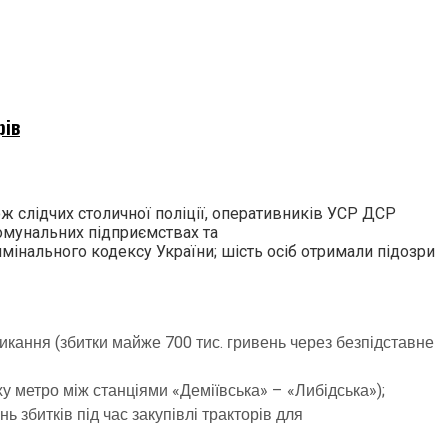
рів
ож слідчих столичної поліції, оперативників УСР ДСР
комунальних підприємствах та
римінального кодексу України; шість осіб отримали підозри
ликання (збитки майже 700 тис. гривень через безпідставне
 метро між станціями «Деміївська» – «Либідська»);
 збитків під час закупівлі тракторів для