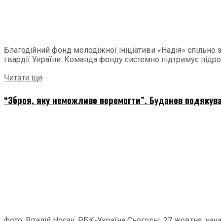
Благодійний фонд молодіжної ініціативи «Надія» спільно
гвардії України. Команда фонду системно підтримує підроз
Читати ще
“Зброя, яку неможливо перемогти”. Буданов подякува
фото: Віталій Носач, РБК-Україна Сьогодні, 27 жовтня, н