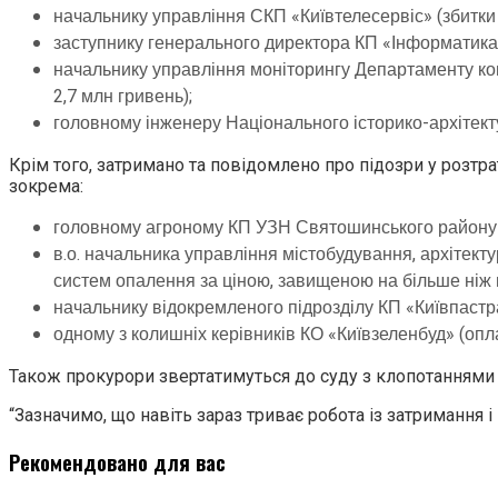
начальнику управління СКП «Київтелесервіс» (збитки 
заступнику генерального директора КП «Інформатика»
начальнику управління моніторингу Департаменту ком
2,7 млн гривень);
головному інженеру Національного історико-архітекту
Крім того, затримано та повідомлено про підозри у розтра
зокрема:
головному агроному КП УЗН Святошинського району м.
в.о. начальника управління містобудування, архітекту
систем опалення за ціною, завищеною на більше ніж н
начальнику відокремленого підрозділу КП «Київпастр
одному з колишніх керівників КО «Київзеленбуд» (опла
Також прокурори звертатимуться до суду з клопотаннями 
“Зазначимо, що навіть зараз триває робота із затримання
Рекомендовано для вас