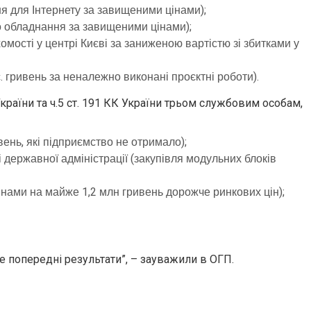
я для Інтернету за завищеними цінами);
о обладнання за завищеними цінами);
ості у центрі Києві за заниженою вартістю зі збитками у
 гривень за неналежно виконані проєктні роботи).
країни та ч.5 ст. 191 КК України трьом службовим особам,
ень, які підприємство не отримало);
 державної адміністрації (закупівля модульних блоків
нами на майже 1,2 млн гривень дорожче ринкових цін);
е попередні результати”, – зауважили в ОГП.