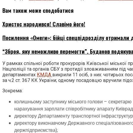
Вам також може сподобатися
Христос народився! Славімо його!
Посилення «Омеги»: бійці спецпідрозділу отримали д
“Зброя, яку неможливо перемогти”. Буданов подякува
У рамках спільної роботи прокурорів Київської міської пр
Нацполіції та органів СБУ з протидії зловживанням під 
департаментах
КМДА
викрили 11 осіб, з них: чотирьох по
за ч.2 ст. 367 КК України; одному посадовцю вручили підозр
Зокрема:
колишньому заступнику міського голови – секретарю Ки
нарахування зарплати співробітнику апарату Київрад
директору Департаменту транспортної інфраструктури
директору виконавчому Державного спеціалізованого г
держпідприємства);