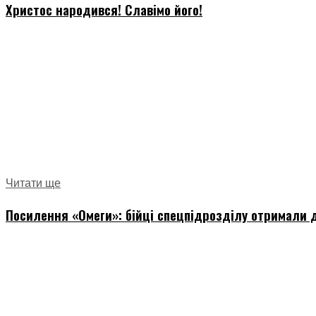
Христос народився! Славімо його!
Читати ще
Посилення «Омеги»: бійці спецпідрозділу отримали д