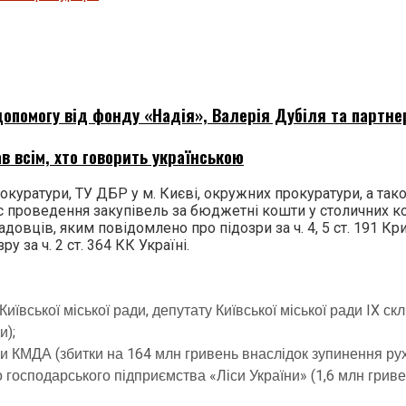
опомогу від фонду «Надія», Валерія Дубіля та партне
в всім, хто говорить українською
окуратури, ТУ ДБР у м. Києві, окружних прокуратури, а так
час проведення закупівель за бюджетні кошти у столичних 
садовців, яким повідомлено про підозри за ч. 4, 5 ст. 191 К
у за ч. 2 ст. 364 КК Україні.
ївської міської ради, депутату Київської міської ради IX ск
и);
 КМДА (збитки на 164 млн гривень внаслідок зупинення руху
осподарського підприємства «Ліси України» (1,6 млн гривень