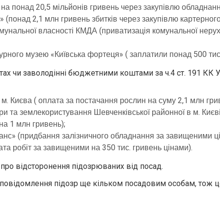
на понад 20,5 мільйонів гривень через закупівлю обладнанн
 (понад 2,1 млн гривень збитків через закупівлю картерног
унальної власності КМДА (приватизація комунальної нерухом
рного музею «Київська фортеця» ( заплатили понад 500 тис.
тах чи заволодінні бюджетними коштами за ч.4 ст. 191 КК У
 Києва ( оплата за постачання рослин на суму 2,1 млн грив
ри та землекористування Шевченківської районної в м. Києві
а 1 млн гривень);
анс» (придбання залізничного обладнання за завищеними ці
та робіт за завищеними на 350 тис. гривень цінами).
про відсторонення підозрюваних від посад.
 і повідомлення підозр ще кільком посадовим особам, тож ц