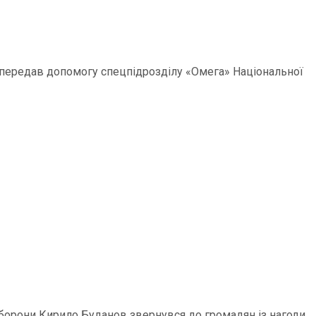
р передав допомогу спецпідрозділу «Омега» Національної
 оборони Кирило Буданов звернувся до громадян із нагоди