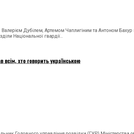
 з Валерієм Дубілем, Артемом Чаплигіним та Антоном Баху
діли Національної гвардії...
в всім, хто говорить українською
ачальник Головного управління розвідки (ГУР) Міністерства