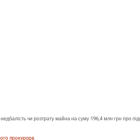
едбалість чи розтрату майна на суму 196,4 млн грн про під
ного прокурора
.