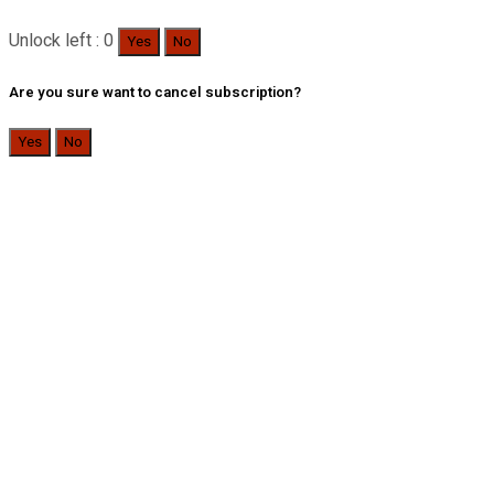
Unlock left : 0
Yes
No
Are you sure want to cancel subscription?
Yes
No