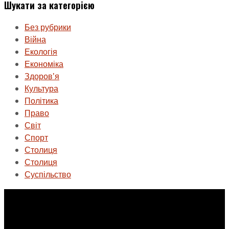
Шукати за категорією
Без рубрики
Війна
Екологія
Економіка
Здоровʼя
Культура
Політика
Право
Світ
Спорт
Столиця
Столиця
Суспільство
ГО «Муніципальна ліга Києва»