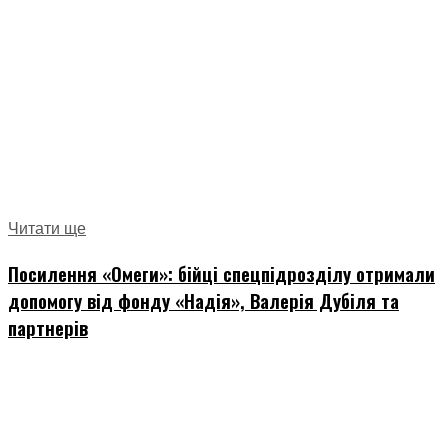
Читати ще
Посилення «Омеги»: бійці спецпідрозділу отримали
допомогу від фонду «Надія», Валерія Дубіля та
партнерів