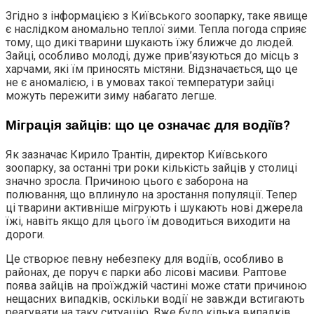
Згідно з інформацією з Київського зоопарку, таке явище
є наслідком аномально теплої зими. Тепла погода сприяє
тому, що дикі тварини шукають їжу ближче до людей.
Зайці, особливо молоді, дуже прив’язуються до місць з
харчами, які їм приносять містяни. Відзначається, що це
не є аномалією, і в умовах такої температури зайці
можуть пережити зиму набагато легше.
Міграція зайців: що це означає для водіїв?
Як зазначає Кирило Трантін, директор Київського
зоопарку, за останні три роки кількість зайців у столиці
значно зросла. Причиною цього є заборона на
полювання, що вплинуло на зростання популяції. Тепер
ці тварини активніше мігрують і шукають нові джерела
їжі, навіть якщо для цього їм доводиться виходити на
дороги.
Це створює певну небезпеку для водіїв, особливо в
районах, де поруч є парки або лісові масиви. Раптове
поява зайців на проїжджій частині може стати причиною
нещасних випадків, оскільки водії не завжди встигають
реагувати на таку ситуацію. Вже було кілька випадків,