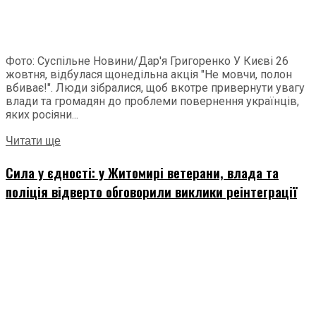
Фото: Суспільне Новини/Дар'я Григоренко У Києві 26
жовтня, відбулася щонедільна акція "Не мовчи, полон
вбиває!". Люди зібралися, щоб вкотре привернути увагу
влади та громадян до проблеми повернення українців,
яких росіяни...
Читати ще
Сила у єдності: у Житомирі ветерани, влада та
поліція відверто обговорили виклики реінтеграції