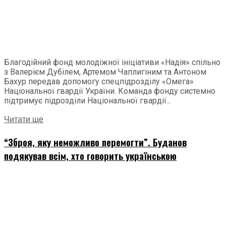
Благодійний фонд молодіжної ініціативи «Надія» спільно
з Валерієм Дубілем, Артемом Чаплигіним та Антоном
Бахур передав допомогу спецпідрозділу «Омега»
Національної гвардії України. Команда фонду системно
підтримує підрозділи Національної гвардії...
Читати ще
“Зброя, яку неможливо перемогти”. Буданов
подякував всім, хто говорить українською