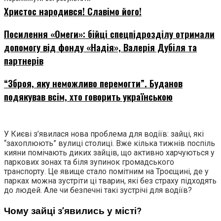
Христос народився! Славімо його!
Посилення «Омеги»: бійці спецпідрозділу отримали
допомогу від фонду «Надія», Валерія Дубіля та
партнерів
“Зброя, яку неможливо перемогти”. Буданов
подякував всім, хто говорить українською
У Києві з’явилася нова проблема для водіїв: зайці, які
“захоплюють” вулиці столиці. Вже кілька тижнів поспіль
кияни помічають диких зайців, що активно харчуються у
паркових зонах та біля зупинок громадського
транспорту. Це явище стало помітним на Троєщині, де у
парках можна зустріти ці тварин, які без страху підходять
до людей. Але чи безпечні такі зустрічі для водіїв?
Чому зайці з’явились у місті?