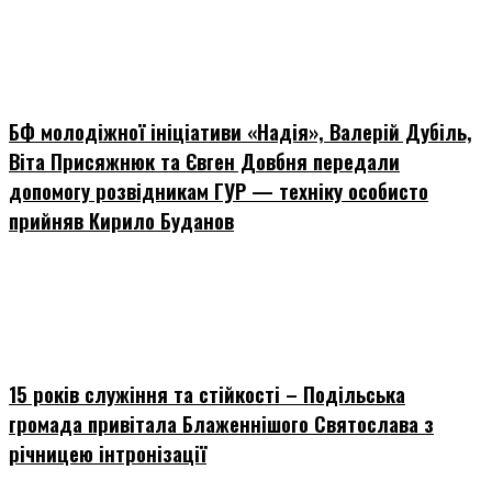
БФ молодіжної ініціативи «Надія», Валерій Дубіль,
Віта Присяжнюк та Євген Довбня передали
допомогу розвідникам ГУР — техніку особисто
прийняв Кирило Буданов
15 років служіння та стійкості – Подільська
громада привітала Блаженнішого Святослава з
річницею інтронізації