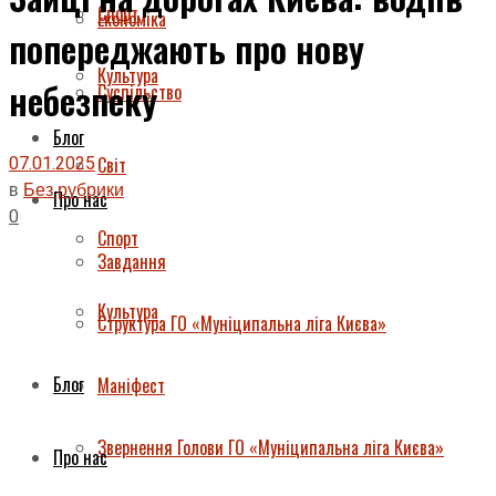
Спорт
Економіка
попереджають про нову
Культура
небезпеку
Суспільство
Блог
07.01.2025
Світ
в
Без рубрики
Про нас
0
Спорт
Завдання
Культура
Структура ГО «Муніципальна ліга Києва»
Блог
Маніфест
Звернення Голови ГО «Муніципальна ліга Києва»
Про нас