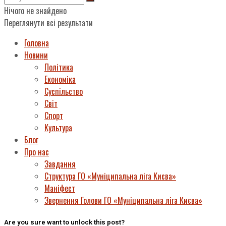
Нічого не знайдено
Переглянути всі результати
Головна
Новини
Політика
Економіка
Суспільство
Світ
Спорт
Культура
Блог
Про нас
Завдання
Структура ГО «Муніципальна ліга Києва»
Маніфест
Звернення Голови ГО «Муніципальна ліга Києва»
Are you sure want to unlock this post?