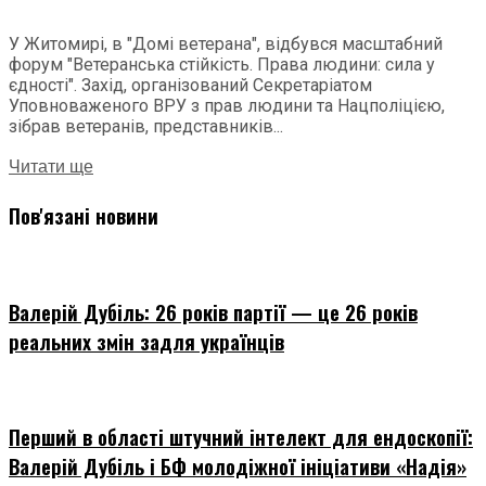
У Житомирі, в "Домі ветерана", відбувся масштабний
форум "Ветеранська стійкість. Права людини: сила у
єдності". Захід, організований Секретаріатом
Уповноваженого ВРУ з прав людини та Нацполіцією,
зібрав ветеранів, представників...
Читати ще
Пов'язані новини
Валерій Дубіль: 26 років партії — це 26 років
реальних змін задля українців
Перший в області штучний інтелект для ендоскопії:
Валерій Дубіль і БФ молодіжної ініціативи «Надія»