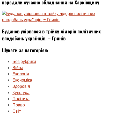
передали сучасне обладнання на Харківщину
Буданов увірвався в трійку лідерів політичних
вподобань українців, – Гринів
Шукати за категорією
Без рубрики
Війна
Екологія
Економіка
Здоровʼя
Культура
Політика
Право
Світ