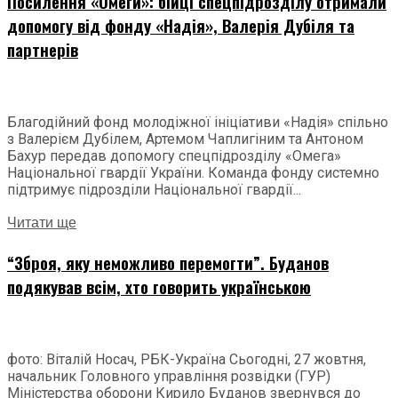
Посилення «Омеги»: бійці спецпідрозділу отримали
допомогу від фонду «Надія», Валерія Дубіля та
партнерів
Благодійний фонд молодіжної ініціативи «Надія» спільно
з Валерієм Дубілем, Артемом Чаплигіним та Антоном
Бахур передав допомогу спецпідрозділу «Омега»
Національної гвардії України. Команда фонду системно
підтримує підрозділи Національної гвардії...
Читати ще
“Зброя, яку неможливо перемогти”. Буданов
подякував всім, хто говорить українською
фото: Віталій Носач, РБК-Україна Сьогодні, 27 жовтня,
начальник Головного управління розвідки (ГУР)
Міністерства оборони Кирило Буданов звернувся до