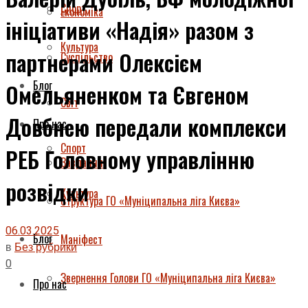
Спорт
Економіка
ініціативи «Надія» разом з
Культура
партнерами Олексієм
Суспільство
Блог
Омельяненком та Євгеном
Світ
Довбнею передали комплекси
Про нас
Спорт
РЕБ Головному управлінню
Завдання
розвідки
Культура
Структура ГО «Муніципальна ліга Києва»
06.03.2025
Блог
Маніфест
в
Без рубрики
0
Звернення Голови ГО «Муніципальна ліга Києва»
Про нас