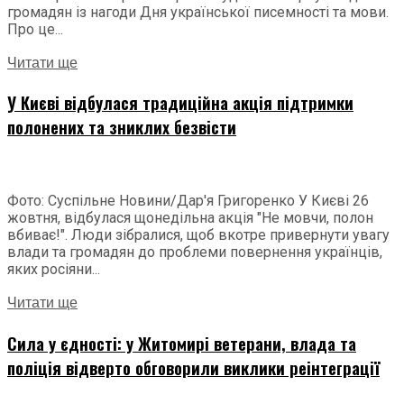
громадян із нагоди Дня української писемності та мови.
Про це...
Читати ще
У Києві відбулася традиційна акція підтримки
полонених та зниклих безвісти
Фото: Суспільне Новини/Дар'я Григоренко У Києві 26
жовтня, відбулася щонедільна акція "Не мовчи, полон
вбиває!". Люди зібралися, щоб вкотре привернути увагу
влади та громадян до проблеми повернення українців,
яких росіяни...
Читати ще
Сила у єдності: у Житомирі ветерани, влада та
поліція відверто обговорили виклики реінтеграції