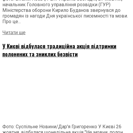
начальник Головного управління розвідки (ГУР)
Міністерства оборони Кирило Буданов звернувся до
громадян із нагоди Дня української писемності та мови.
Про це...
Читати ще
У Києві відбулася традиційна акція підтримки
полонених та зниклих безвісти
Фото: Суспільне Новини/Дар'я Григоренко У Києві 26
жовтня, відбулася щонедільна акція "Не мовчи, полон