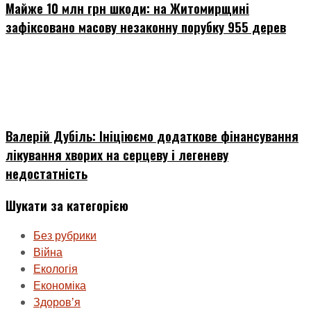
Майже 10 млн грн шкоди: на Житомирщині
зафіксовано масову незаконну порубку 955 дерев
Валерій Дубіль: Ініціюємо додаткове фінансування
лікування хворих на серцеву і легеневу
недостатність
Шукати за категорією
Без рубрики
Війна
Екологія
Економіка
Здоровʼя