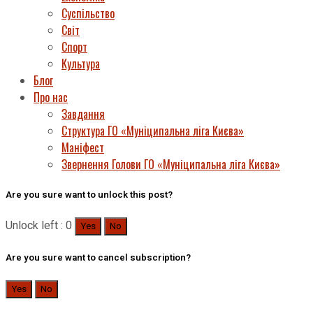
Суспільство
Світ
Спорт
Культура
Блог
Про нас
Завдання
Структура ГО «Муніципальна ліга Києва»
Маніфест
Звернення Голови ГО «Муніципальна ліга Києва»
Are you sure want to unlock this post?
Unlock left : 0
Yes
No
Are you sure want to cancel subscription?
Yes
No