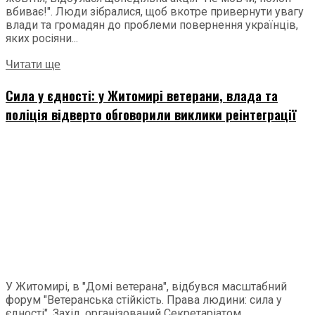
вбиває!". Люди зібралися, щоб вкотре привернути увагу
влади та громадян до проблеми повернення українців,
яких росіяни...
Читати ще
Сила у єдності: у Житомирі ветерани, влада та
поліція відверто обговорили виклики реінтеграції
У Житомирі, в "Домі ветерана", відбувся масштабний
форум "Ветеранська стійкість. Права людини: сила у
єдності". Захід, організований Секретаріатом