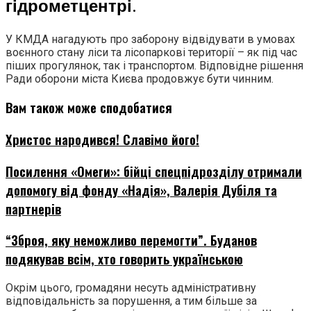
гідрометцентрі.
У КМДА нагадують про заборону відвідувати в умовах
воєнного стану ліси та лісопаркові території – як під час
піших прогулянок, так і транспортом. Відповідне рішення
Ради оборони міста Києва продовжує бути чинним.
Вам також може сподобатися
Христос народився! Славімо його!
Посилення «Омеги»: бійці спецпідрозділу отримали
допомогу від фонду «Надія», Валерія Дубіля та
партнерів
“Зброя, яку неможливо перемогти”. Буданов
подякував всім, хто говорить українською
Окрім цього, громадяни несуть адміністративну
відповідальність за порушення, а тим більше за