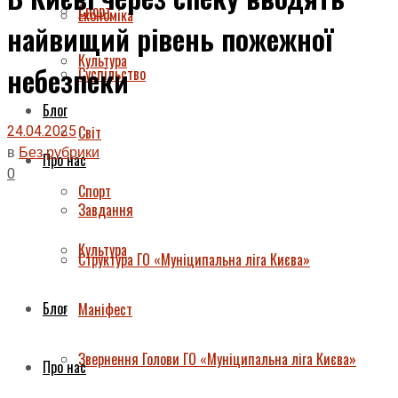
Спорт
Економіка
найвищий рівень пожежної
Культура
небезпеки
Суспільство
Блог
24.04.2025
Світ
в
Без рубрики
Про нас
0
Спорт
Завдання
Культура
Структура ГО «Муніципальна ліга Києва»
Блог
Маніфест
Звернення Голови ГО «Муніципальна ліга Києва»
Про нас