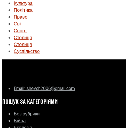
Культура
Політика
Право
Світ
Спорт
Столиця
Столиця
Суспільство
ГО «Муніципальна ліга Києва»
Email: shevch2006@gmail.com
ПОШУК ЗА КАТЕГОРІЯМИ
Без рубрики
Війна
Екологія