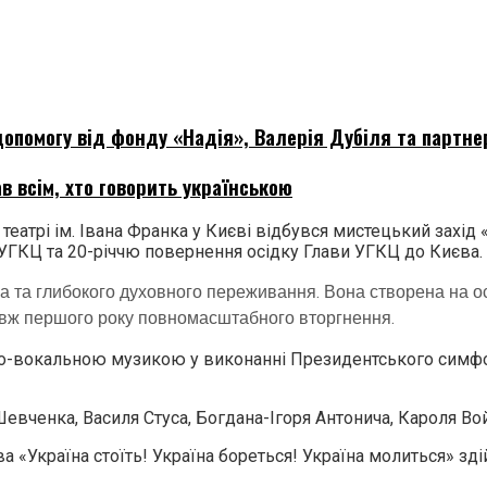
опомогу від фонду «Надія», Валерія Дубіля та партне
в всім, хто говорить українською
трі ім. Івана Франка у Києві відбувся мистецький захід «У
УГКЦ та 20-річчю повернення осідку Глави УГКЦ до Києва.
а та глибокого духовного переживання. Вона створена на о
вж першого року повномасштабного вторгнення.
во-вокальною музикою у виконанні Президентського симфо
Шевченка, Василя Стуса, Богдана-Ігоря Антонича, Кароля Вой
 «Україна стоїть! Україна бореться! Україна молиться» зді