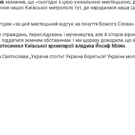
ав
зазначив, що «сьогодні з цією унікальною мистецькою, 
лення нашої Київської митрополії тут, де народилася наша 
цям «за цей мистецький відгук на почуття Божого Слова».
страждань, переслідувань і мучеництва, але й історія вірно
іддатися земним обставинам. І ми щоразу доводили, що вірн
отосинкел Київської архиєпархії владика Йосиф Мілян.
Святослава „Україна стоїть! Україна бореться! Україна моли