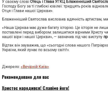
У своєму слові
Отець і Глава УГКЦ Блаженніший Святосл
Господу Богу за ті глибокі ювілеї: тридцять років віднов
Отця і Глави нашої Церкви».
Блаженніший Святослав висловив вдячність артистам, мит
«Наша Церква має дуже багату історію. Це історія не лише 
поставлені перед вибором: залишитися вірними Христу чи п
нашої віри і нашої Церкви», — зазначив під час виступу
пр
Відтак він зауважив, що «сьогодні слова нашого Патріарха 
України, який лунає по всьому світі!».
Джерело:
«Вечірній Київ»
Рекомендовано для вас
Христос народився! Славімо його!