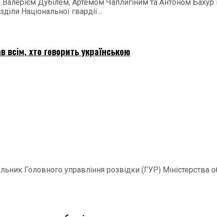
 з Валерієм Дубілем, Артемом Чаплигіним та Антоном Баху
діли Національної гвардії...
в всім, хто говорить українською
ачальник Головного управління розвідки (ГУР) Міністерства