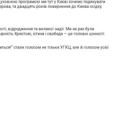
духовною програмою ми тут у Києві хочемо подякувати
Церква, та двадцять років повернення до Києва осідку
сті, відродження та великої надії. Ми не раз були
ість Христові, істина і свобода — це головні цінності
ться!“ стали голосом не тільки УГКЦ, але й голосом усієї