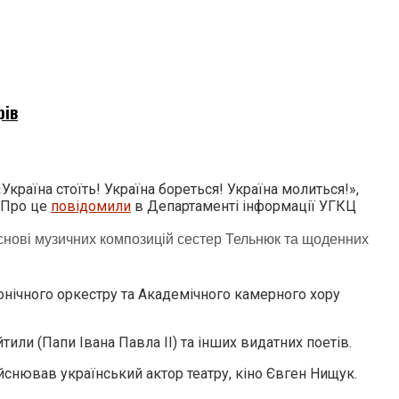
рів
країна стоїть! Україна бореться! Україна молиться!»,
 Про це
повідомили
в Департаменті інформації УГКЦ
снові музичних композицій сестер Тельнюк та щоденних
нічного оркестру та Академічного камерного хору
тили (Папи Івана Павла ІІ) та інших видатних поетів.
йснював український актор театру, кіно Євген Нищук.