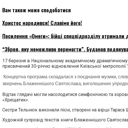
Вам також може сподобатися
Христос народився! Славімо його!
Посилення «Омеги»: бійці спецпідрозділу отримали д
“Зброя, яку неможливо перемогти”. Буданов подякува
17 березня в Національному академічному драматичному теа
присвячений 30-річчю відновлення Київської митрополії 
Концертна програма складалася з поєднання музики, слов
звернень Блаженнішого Святослава, виголошених упродо
Відтак глядачі могли насолодитися симфонічною та хоро
«Хрещатик».
Сестри Тельнюк виконали пісні, створені на вірші Тараса 
Художній супровід текстів книги Блаженнішого Святослава