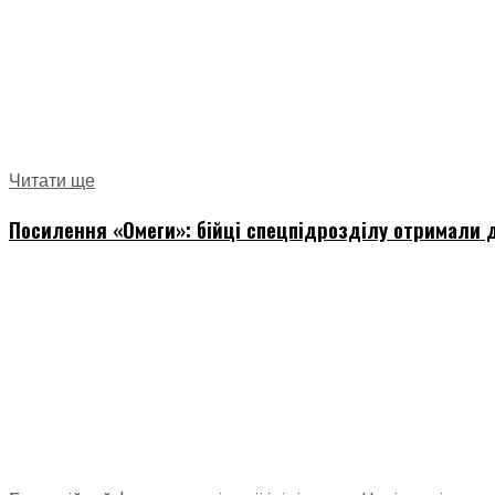
Читати ще
Посилення «Омеги»: бійці спецпідрозділу отримали д