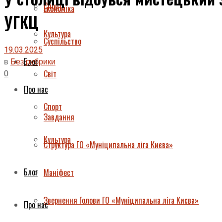
Спорт
Економіка
УГКЦ
Культура
Суспільство
19.03.2025
Блог
в
Без рубрики
0
Світ
Про нас
Спорт
Завдання
Культура
Структура ГО «Муніципальна ліга Києва»
Блог
Маніфест
Звернення Голови ГО «Муніципальна ліга Києва»
Про нас