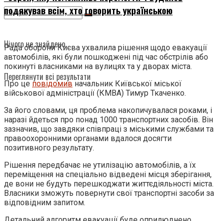
подякував всім, хто говорить українською
Нічого не знайдено
Рада оборони Києва ухвалила рішення щодо евакуації
автомобілів, які були пошкоджені під час обстрілів або
покинуті власниками на вулицях та у дворах міста.
Переглянути всі результати
Про це
повідомив
начальник Київської міської
військової адміністрації (КМВА) Тимур Ткаченко.
За його словами, ця проблема накопичувалася роками, і
наразі йдеться про понад 1000 транспортних засобів. Він
зазначив, що завдяки співпраці з міськими службами та
правоохоронними органами вдалося досягти
позитивного результату.
Рішення передбачає не утилізацію автомобілів, а їх
переміщення на спеціально відведені місця зберігання,
де вони не будуть перешкоджати життєдіяльності міста.
Власники зможуть повернути свої транспортні засоби за
відповідним запитом.
Детальний алгоритм евакуації буде оприлюднено