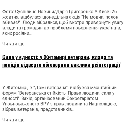
Фото: Суспільне Новини/Дар'я Григоренко У Києві 26
жовтня, відбулася щонедільна акція "Не мовчи, полон
вбиває!". Люди зібралися, щоб вкотре привернути увагу
влади та громадян до проблеми повернення українців,
яких росіяни...
Читати ще
Сила у єдності: у Житомирі ветерани, влада та
поліція відверто обговорили виклики реінтеграції
У Житомирі, в "Домі ветерана", відбувся масштабний
форум "Ветеранська стійкість. Права людини: сила у
єдності". Захід, організований Секретаріатом
Уповноваженого ВРУ з прав людини та Нацполіцією,
зібрав ветеранів, представників...
Читати ще