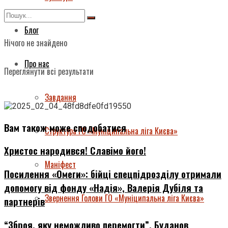
Блог
Нічого не знайдено
Про нас
Переглянути всі результати
Завдання
Вам також може сподобатися
Структура ГО «Муніципальна ліга Києва»
Христос народився! Славімо його!
Маніфест
Посилення «Омеги»: бійці спецпідрозділу отримали
допомогу від фонду «Надія», Валерія Дубіля та
Звернення Голови ГО «Муніципальна ліга Києва»
партнерів
“Зброя, яку неможливо перемогти”. Буданов