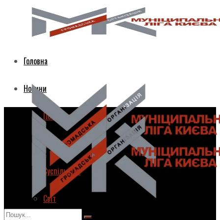
Головна
Новини
Політика
Економіка
Суспільство
Світ
Головна