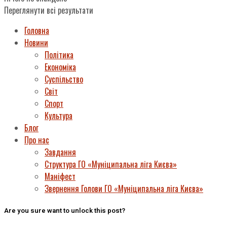
Переглянути всі результати
Головна
Новини
Політика
Економіка
Суспільство
Світ
Спорт
Культура
Блог
Про нас
Завдання
Структура ГО «Муніципальна ліга Києва»
Маніфест
Звернення Голови ГО «Муніципальна ліга Києва»
Are you sure want to unlock this post?