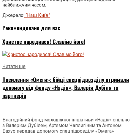
найближчим часом.
Джерело:
“Наш Київ”
Рекомендовано для вас
Христос народився! Славімо його!
Читати ще
Посилення «Омеги»: бійці спецпідрозділу отримали
допомогу від фонду «Надія», Валерія Дубіля та
партнерів
Благодійний фонд молодіжної ініціативи «Надія» спільно
з Валерієм Дубілем, Артемом Чаплигіним та Антоном
Бахур передав допомогу спецпідрозділу «Омега»