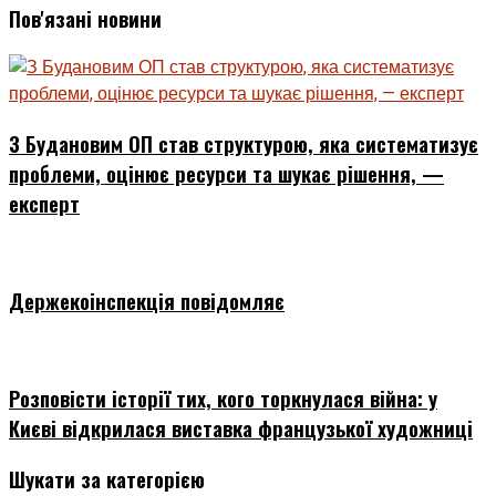
Пов'язані новини
З Будановим ОП став структурою, яка систематизує
проблеми, оцінює ресурси та шукає рішення, —
експерт
Держекоінспекція повідомляє
Розповісти історії тих, кого торкнулася війна: у
Києві відкрилася виставка французької художниці
Шукати за категорією