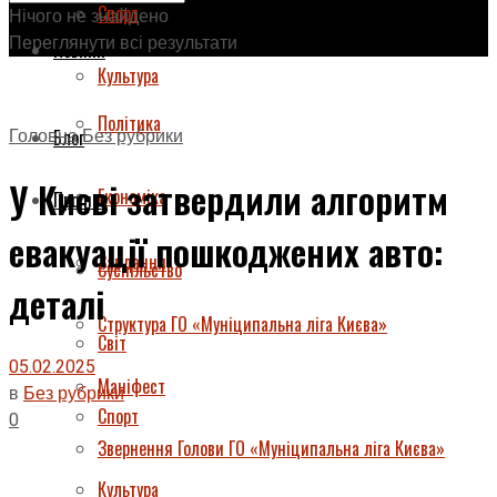
Спорт
Нічого не знайдено
Переглянути всі результати
Новини
Культура
Політика
Головна
Без рубрики
Блог
У Києві затвердили алгоритм
Економіка
Про нас
евакуації пошкоджених авто:
Завдання
Суспільство
деталі
Структура ГО «Муніципальна ліга Києва»
Світ
05.02.2025
Маніфест
в
Без рубрики
Спорт
0
Звернення Голови ГО «Муніципальна ліга Києва»
Культура