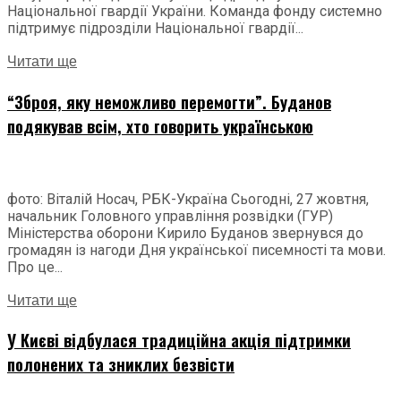
Національної гвардії України. Команда фонду системно
підтримує підрозділи Національної гвардії...
Читати ще
“Зброя, яку неможливо перемогти”. Буданов
подякував всім, хто говорить українською
фото: Віталій Носач, РБК-Україна Сьогодні, 27 жовтня,
начальник Головного управління розвідки (ГУР)
Міністерства оборони Кирило Буданов звернувся до
громадян із нагоди Дня української писемності та мови.
Про це...
Читати ще
У Києві відбулася традиційна акція підтримки
полонених та зниклих безвісти