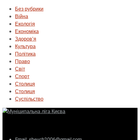
Без рубрики
Війна
Екологія
Економіка
Здоровʼя
Культура
Політика
Право
Світ
Спорт
Столиця
Столиця
Суспільство
ГО «Муніципальна ліга Києва»
Email: shevch2006@gmail.com