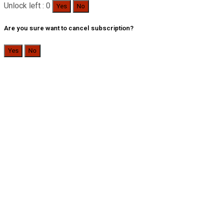
Unlock left : 0
Yes
No
Are you sure want to cancel subscription?
Yes
No