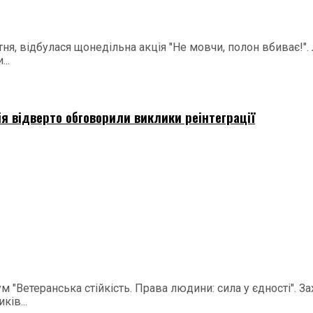
ня, відбулася щонедільна акція "Не мовчи, полон вбиває!".
..
ія відверто обговорили виклики реінтеграції
м "Ветеранська стійкість. Права людини: сила у єдності". 
ків...