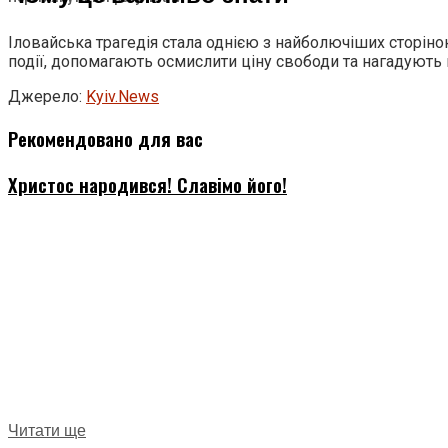
Іловайська трагедія стала однією з найболючіших сторінок
події, допомагають осмислити ціну свободи та нагадують пр
Джерело:
Kyiv.News
Рекомендовано для вас
Христос народився! Славімо його!
Читати ще