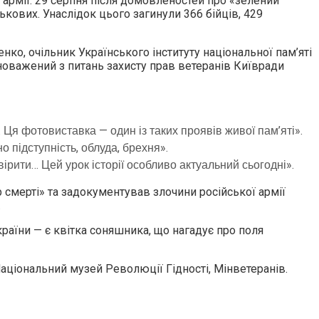
ї армії. 29 серпня після домовленостей про «зелений
кових. Унаслідок цього загинули 366 бійців, 429
нко, очільник Українського інституту національної пам’яті
оважений з питань захисту прав ветеранів Київради
 Ця фотовиставка — один із таких проявів живої пам’яті».
 підступність, облуда, брехня».
ірити… Цей урок історії особливо актуальний сьогодні».
р смерті» та задокументував злочини російської армії
.
країни — є квітка соняшника, що нагадує про поля
Національний музей Революції Гідності, Мінветеранів.