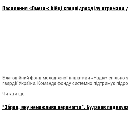
Посилення «Омеги»: бійці спецпідрозділу отримали д
Благодійний фонд молодіжної ініціативи «Надія» спільно
гвардії України. Команда фонду системно підтримує підроз
Читати ще
“Зброя, яку неможливо перемогти”. Буданов подякува