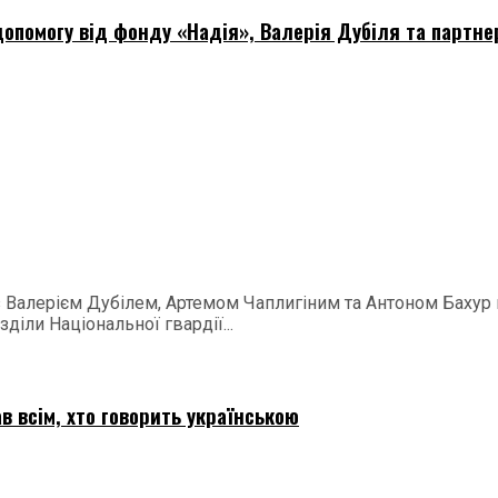
опомогу від фонду «Надія», Валерія Дубіля та партне
 з Валерієм Дубілем, Артемом Чаплигіним та Антоном Баху
діли Національної гвардії...
в всім, хто говорить українською