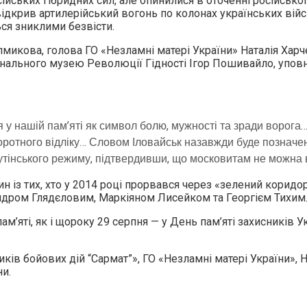
сійських гібридних сил, але опинилися в оточенні російсько
ідкрив артилерійський вогонь по колонах українських війсь
ся зниклими безвісти.
лмикова, голова ГО «Незламні матері України» Наталія Харче
нального музею Революції Гідності Ігор Пошивайло, уповн
 у нашій пам’яті як символ болю, мужності та зради ворога…
воротного відліку… Словом Іловайськ назавжди буде позначено
путінського режиму, підтвердивши, що московитам не можна в
н із тих, хто у 2014 році прорвався через «зелений коридо
дром Глядєловим, Маркіяном Лисейком та Георгієм Тихим
’яті, як і щороку 29 серпня — у День пам’яті захисників У
ків бойових дій “Сармат”», ГО «Незламні матері України», 
и.