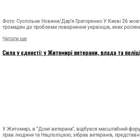
Фото: Суспільне Новини/Дар'я Григоренко У Києві 26 жовт
громадян до проблеми повернення українців, яких росіяни.
Читати ще
Сила у єдності: у Житомирі ветерани, влада та поліц
У Житомирі, в "Домі ветерана", відбувся масштабний фору
прав людини та Нацполіцією, зібрав ветеранів, представни