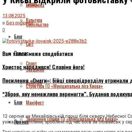
Спорт
Економіка
13.08.2025
Культура
в
Без рубрики
Суспільство
0
Блог
Світ
Вам також може сподобатися
Про нас
Спорт
Христос народився! Славімо його!
Завдання
Посилення «Омеги»: бійці спецпідрозділу отримали д
Культура
Структура ГО «Муніципальна ліга Києва»
“Зброя, яку неможливо перемогти”. Буданов подякува
Блог
Маніфест
12 серпня на Михайлівській площі біля скверу Небесної С
Звернення Голови ГО «Муніципальна ліга Києва»
Про нас
унікальні світлини, зроблені під час боїв за Іловайськ у се