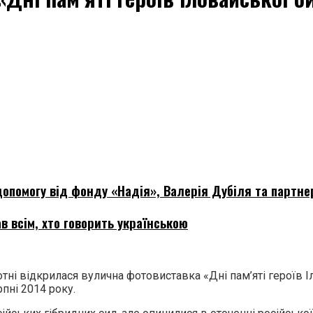
опомогу від фонду «Надія», Валерія Дубіля та партне
в всім, хто говорить українською
отні відкрилася вулична фотовиставка «Дні пам’яті героїв 
рпні 2014 року.