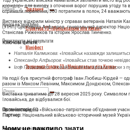
Тоді українські війська намагалися звільнити місто від ро
коридор» для виходу з оточення ворог порушив угоду та в
Завдання
отримали поранення, 300 потрапили в полон, 24 вважають
Виставку відкрили міністр у справах ветеранів Наталія Ка
Нічого не знайдено
(УІНП) Олександр Алфьоров, генеральний директор Націо
Структура ГО «Муніципальна ліга Києва»
Станіслав Риженков та історик Ярослав Тинченко.
Переглянути всі результати
Ключові цитати:
Маніфест
Наталія Калмикова
: «Іловайськ назавжди залишиться
Олександр Алфьоров
: «Іловайськ став точкою невід
Звернення Голови ГО «Муніципальна ліга Києва»
Ігор Пошивайло
: «Іловайська битва зірвала маски з 
На події був присутній фотограф Іван Любиш-Кірдей — оди
разом із Максом Левіним, Максимом Дондюком, Олексан
Виставка триватиме до 28 вересня 2025 року. Символом пам
Іловайська, де відбувалися бої.
Нічого не знайдено
Організатори:
ГО «Військово-патріотичне об’єднання учасни
Партнер:
Національний військово-історичний музей Україн
Чому це важливо знати
Переглянути всі результати