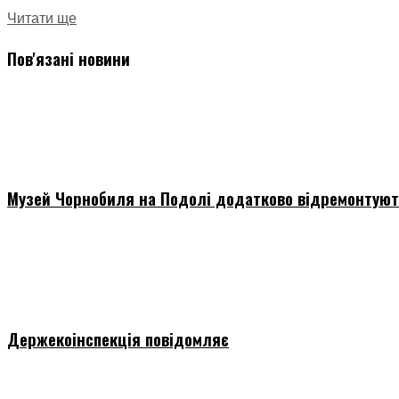
Читати ще
Пов'язані новини
Музей Чорнобиля на Подолі додатково відремонтуют
Держекоінспекція повідомляє