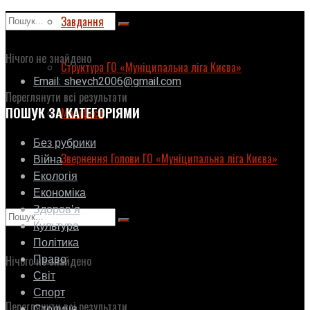
Завдання
ГО «Муніципальна ліга Києва»
Нічого не знайдено
Структура ГО «Муніципальна ліга Києва»
Email: shevch2006@gmail.com
Переглянути всі результати
ПОШУК ЗА КАТЕГОРІЯМИ
Маніфест
Без рубрики
Звернення Голови ГО «Муніципальна ліга Києва»
Війна
Екологія
Економіка
Здоровʼя
Культура
Політика
Право
Нічого не знайдено
Світ
Спорт
Переглянути всі результати
Столиця