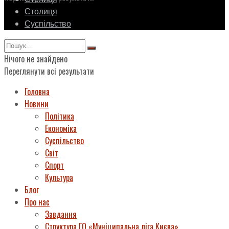
Столиця
Суспільство
Нічого не знайдено
Переглянути всі результати
Головна
Новини
Політика
Економіка
Суспільство
Світ
Спорт
Культура
Блог
Про нас
Завдання
Структура ГО «Муніципальна ліга Києва»