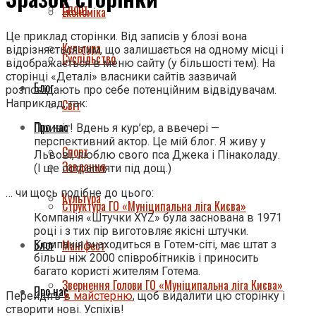
Спорт
Економіка
Це приклад сторінки. Від записів у блозі вона
Культура
відрізняється тим, що залишається на одному місці і
Суспільство
відображається в меню сайту (у більшості тем). На
сторінці «Деталі» власники сайтів зазвичай
Блог
розповідають про себе потенційним відвідувачам.
Наприклад, так:
Світ
Про нас
Привіт! Вдень я кур’єр, а ввечері —
перспективний актор. Це мій блог. Я живу у
Спорт
Львові, люблю свого пса Джека і Пінаколаду.
Завдання
(І ще потрапляти під дощ.)
… чи щось подібне до цього:
Культура
Структура ГО «Муніципальна ліга Києва»
Компанія «Штучки XYZ» була заснована в 1971
році і з тих пір виготовляє якісні штучки.
Блог
Маніфест
Компанія знаходиться в Готем-сіті, має штат з
більш ніж 2000 співробітників і приносить
багато користі жителям Готема.
Звернення Голови ГО «Муніципальна ліга Києва»
Про нас
Перейдіть
в майстерню
, щоб видалити цю сторінку і
створити нові. Успіхів!