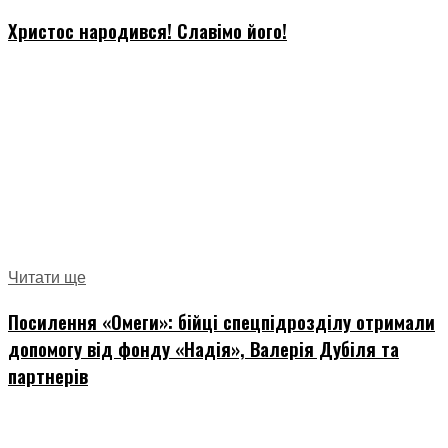
Христос народився! Славімо його!
Читати ще
Посилення «Омеги»: бійці спецпідрозділу отримали
допомогу від фонду «Надія», Валерія Дубіля та
партнерів