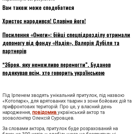
Вам також може сподобатися
Христос народився! Славімо його!
Посилення «Омеги»: бійці спецпідрозділу отримали
допомогу від фонду «Надія», Валерія Дубіля та
партнерів
“Зброя, яку неможливо перемогти”. Буданов
подякував всім, хто говорить українською
Під Ірпенем зводять унікальний притулок, під назвою
«Котопарк», для врятованих тварин з зони бойових дій та
прифронтових територій. Про це, у власний день
народження,
повідомив
український актор та
зооволонтер Олексій Суровцев.
За словами актора, притулок буде розрахований на