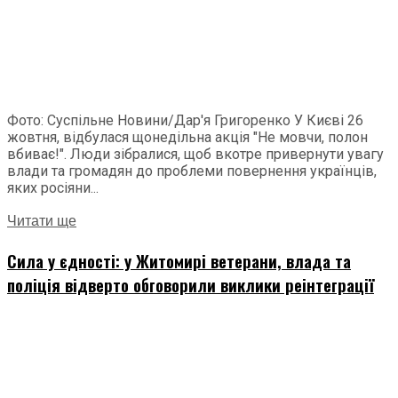
Фото: Суспільне Новини/Дар'я Григоренко У Києві 26
жовтня, відбулася щонедільна акція "Не мовчи, полон
вбиває!". Люди зібралися, щоб вкотре привернути увагу
влади та громадян до проблеми повернення українців,
яких росіяни...
Читати ще
Сила у єдності: у Житомирі ветерани, влада та
поліція відверто обговорили виклики реінтеграції