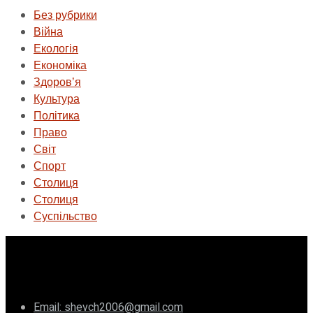
Без рубрики
Війна
Екологія
Економіка
Здоровʼя
Культура
Політика
Право
Світ
Спорт
Столиця
Столиця
Суспільство
ГО «Муніципальна ліга Києва»
Email: shevch2006@gmail.com