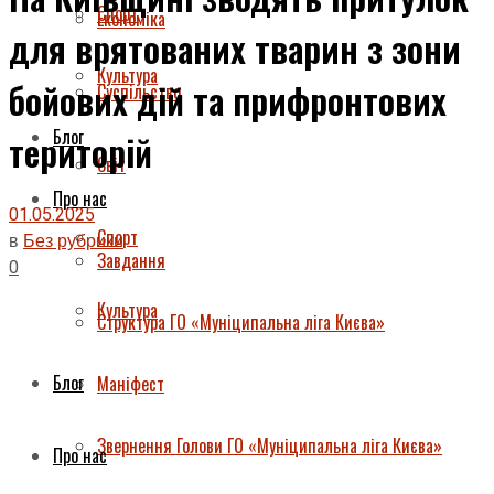
Спорт
Економіка
для врятованих тварин з зони
Культура
бойових дій та прифронтових
Суспільство
Блог
територій
Світ
Про нас
01.05.2025
Спорт
в
Без рубрики
Завдання
0
Культура
Структура ГО «Муніципальна ліга Києва»
Блог
Маніфест
Звернення Голови ГО «Муніципальна ліга Києва»
Про нас