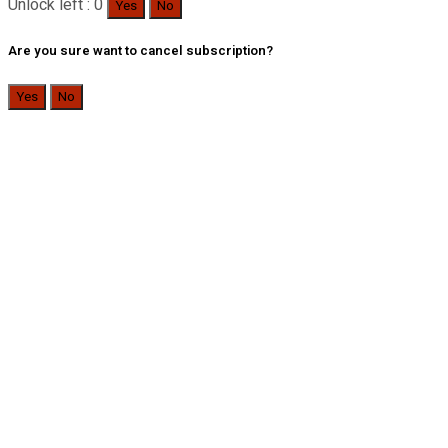
Unlock left : 0
Yes
No
Are you sure want to cancel subscription?
Yes
No