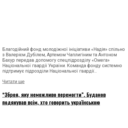
Благодійний фонд молодіжної ініціативи «Надія» спільно
з Валерієм Дубілем, Артемом Чаплигіним та Антоном
Бахур передав допомогу спецпідрозділу «Омега»
Національної гвардії України. Команда фонду системно
підтримує підрозділи Національної гвардії...
Читати ще
“Зброя, яку неможливо перемогти”. Буданов
подякував всім, хто говорить українською