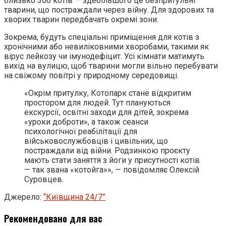
близько 300 котів — здебільшого це безпритульні
тварини, що постраждали через війну. Для здорових та
хворих тварин передбачать окремі зони.
Зокрема, будуть спеціальні приміщення для котів з
хронічними або невиліковними хворобами, такими як
вірус лейкозу чи імунодефіцит. Усі кімнати матимуть
вихід на вулицю, щоб тварини могли вільно перебувати
на свіжому повітрі у природному середовищі.
«Окрім притулку, Котопарк стане відкритим
простором для людей. Тут плануються
екскурсії, освітні заходи для дітей, зокрема
«уроки доброти», а також сеанси
психологічної реабілітації для
військовослужбовців і цивільних, що
постраждали від війни. Родзинкою проєкту
мають стати заняття з йоги у присутності котів
— так звана «котойга»», — повідомляє Олексій
Суровцев.
Джерело:
“Київщина 24/7”
Рекомендовано для вас