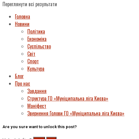
Переглянути всі результати
Головна
Новини
Політика
Економіка
Суспільство
Світ
Спорт
Культура
Блог
Про нас
Завдання
Структура ГО «Муніципальна ліга Києва»
Маніфест
Звернення Голови ГО «Муніципальна ліга Києва»
Are you sure want to unlock this post?